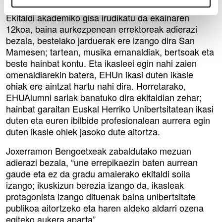
Ekitaldi akademiko gisa irudikatu da ekainaren
12koa, baina aurkezpenean errektoreak adierazi
bezala, bestelako jarduerak ere izango dira San
Mamesen; tartean, musika emanaldiak, bertsoak eta
beste hainbat kontu. Eta ikasleei egin nahi zaien
omenaldiarekin batera, EHUn ikasi duten ikasle
ohiak ere aintzat hartu nahi dira. Horretarako,
EHUAlumni sariak banatuko dira ekitaldian zehar;
hainbat garaitan Euskal Herriko Unibertsitatean ikasi
duten eta euren ibilbide profesionalean aurrera egin
duten ikasle ohiek jasoko dute aitortza.
Joxerramon Bengoetxeak zabaldutako mezuan
adierazi bezala, “une errepikaezin baten aurrean
gaude eta ez da gradu amaierako ekitaldi soila
izango; ikuskizun berezia izango da, ikasleak
protagonista izango dituenak baina unibertsitate
publikoa aitortzeko eta haren aldeko aldarri ozena
egiteko aukera aparta”.