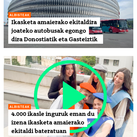
ALBISTEAK
Ikasketa amaierako ekitaldira
joateko autobusak egongo
dira Donostiatik eta Gasteiztik
ALBISTEAK
4.000 ikasle inguruk eman du
izena ikasketa amaierako
ekitaldi bateratuan