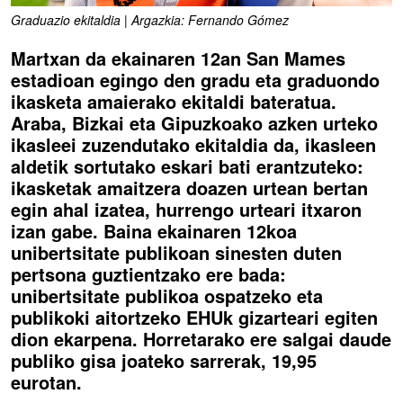
Graduazio ekitaldia | Argazkia: Fernando Gómez
Martxan da ekainaren 12an San Mames
estadioan egingo den gradu eta graduondo
ikasketa amaierako ekitaldi bateratua.
Araba, Bizkai eta Gipuzkoako azken urteko
ikasleei zuzendutako ekitaldia da, ikasleen
aldetik sortutako eskari bati erantzuteko:
ikasketak amaitzera doazen urtean bertan
egin ahal izatea, hurrengo urteari itxaron
izan gabe. Baina ekainaren 12koa
unibertsitate publikoan sinesten duten
pertsona guztientzako ere bada:
unibertsitate publikoa ospatzeko eta
publikoki aitortzeko EHUk gizarteari egiten
dion ekarpena. Horretarako ere salgai daude
publiko gisa joateko sarrerak, 19,95
eurotan.