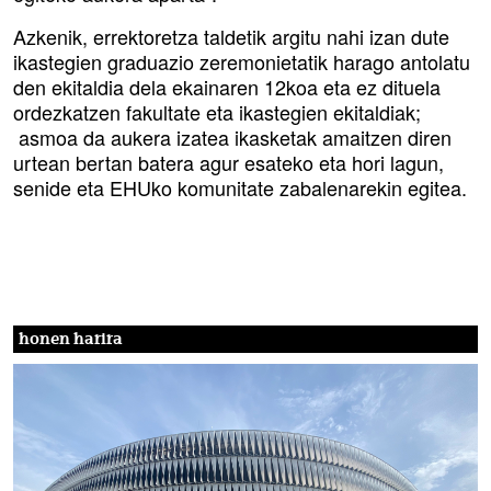
Azkenik, errektoretza taldetik argitu nahi izan dute
ikastegien graduazio zeremonietatik harago antolatu
den ekitaldia dela ekainaren 12koa eta ez dituela
ordezkatzen fakultate eta ikastegien ekitaldiak;
asmoa da aukera izatea ikasketak amaitzen diren
urtean bertan batera agur esateko eta hori lagun,
senide eta EHUko komunitate zabalenarekin egitea.
honen harira