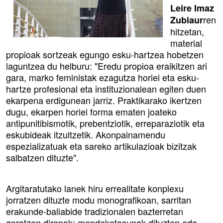
Leire Imaz
ren
Zubiaur
hitzetan,
material
propioak sortzeak egungo esku-hartzea hobetzen
laguntzea du helburu: "Eredu propioa eraikitzen ari
gara, marko feministak ezagutza horiei eta esku-
hartze profesional eta instituzionalean egiten duen
ekarpena erdigunean jarriz. Praktikarako ikertzen
dugu, ekarpen horiei forma ematen joateko
antipunitibismotik, prebentziotik, erreparaziotik eta
eskubideak itzultzetik. Akonpainamendu
espezializatuak eta sareko artikulazioak bizitzak
salbatzen dituzte".
Argitaratutako lanek hiru errealitate konplexu
jorratzen dituzte modu monografikoan, sarritan
erakunde-baliabide tradizionalen bazterretan
geratzen direnak: mendekotasunak dituzten edo