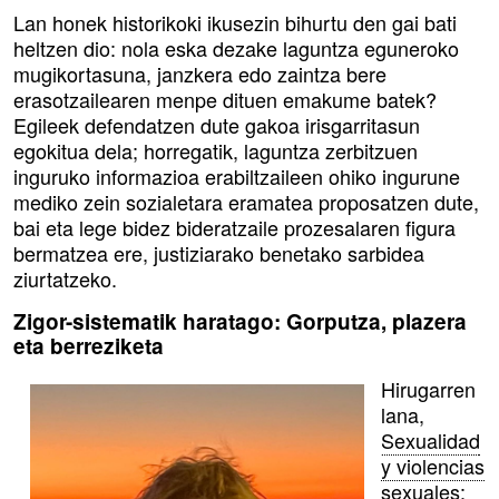
Lan honek historikoki ikusezin bihurtu den gai bati
heltzen dio: nola eska dezake laguntza eguneroko
mugikortasuna, janzkera edo zaintza bere
erasotzailearen menpe dituen emakume batek?
Egileek defendatzen dute gakoa irisgarritasun
egokitua dela; horregatik, laguntza zerbitzuen
inguruko informazioa erabiltzaileen ohiko ingurune
mediko zein sozialetara eramatea proposatzen dute,
bai eta lege bidez bideratzaile prozesalaren figura
bermatzea ere, justiziarako benetako sarbidea
ziurtatzeko.
Zigor-sistematik haratago: Gorputza, plazera
eta berreziketa
Hirugarren
lana,
Sexualidad
y violencias
sexuales: