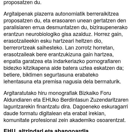
proposatzen du.
Argitalpenak plazerra autonomiatik berreraikitzea
proposatzen du, eta erasoaren unean gertatzen den
paralisiaren errua desmuntatzen du, biziraupenerako
erantzun neurobiologiko gisa azalduz. Horrez gain,
erasotzaileekin esku hartzeari heltzen dio,
berrerortzeak saihesteko. Lan zorrotz horretan,
erasotzaileak bere erantzukizuna gain hartzea,
enpatia garatzea eta indarkeriazko pornografiaren
bidezko kitzikapena alde batera uztea eskatzen da;
betiere, biktimen segurtasuna erabateko
lehentasuna eta premisa nagusia dela bermaturik.
Argitaratutako hiru monografiak Bizkaiko Foru
Aldundiaren eta EHUko Berdintasun Zuzendaritzaren
laguntzarekin finantzatu dira. Dagoeneko eskuragarri
daude formatu digitalean eta erabat irekian,
komunitate profesional zein akademiko osoarentzat.
EHU, aitzindari eta abangoardia