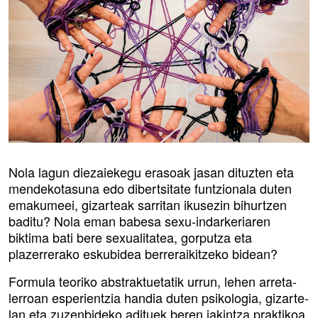
Nola lagun diezaiekegu erasoak jasan dituzten eta
mendekotasuna edo dibertsitate funtzionala duten
emakumeei, gizarteak sarritan ikusezin bihurtzen
baditu? Nola eman babesa sexu-indarkeriaren
biktima bati bere sexualitatea, gorputza eta
plazerrerako eskubidea berreraikitzeko bidean?
Formula teoriko abstraktuetatik urrun, lehen arreta-
lerroan esperientzia handia duten psikologia, gizarte-
lan eta zuzenbideko adituek beren jakintza praktikoa