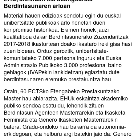
Berdintasunaren arloan
Material hauen edizioak sendotu egin du euskal
unibertsitate publikoak arlo honetan duen
konpromiso historikoa. Ekimen honek jauzi
kualitatiboa dakar Berdintasunerako Zuzendaritzak
2017-2018 ikasturtean doako ikastaro ireki gisa hasi
zuen bidean. Orduz geroztik, unibertsitate-
komunitateko 7.000 pertsona inguruk eta Euskal
Administrazio Publikoko 3.000 profesional baino
gehiagok (IVAPekin lankidetzan) egiaztatu dute
berdintasunaren eremuko prestakuntza hau.
Orain, 60 ECTSko Etengabeko Prestakuntzako
Master hau abiarazita, EHUk eskaintza akademiko
publiko sendoa osatu du, lehendik zituen
Berdintasun Agenteen Masterrarekin eta Ikasketa
Feminista eta Genero Ikasketen Masterrarekin
batera. Gradu-ondoko hau bakarra da autonomia-
erkidegoan, eta helburu argi batekin jaio da: Genero