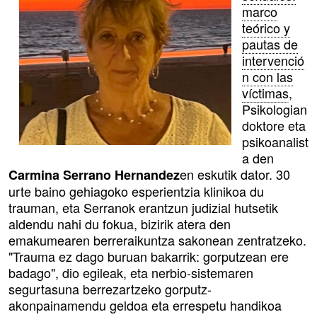
marco
teórico y
pautas de
intervenció
n con las
víctimas
,
Psikologian
doktore eta
psikoanalist
a den
en eskutik dator. 30
Carmina Serrano Hernandez
urte baino gehiagoko esperientzia klinikoa du
trauman, eta Serranok erantzun judizial hutsetik
aldendu nahi du fokua, bizirik atera den
emakumearen berreraikuntza sakonean zentratzeko.
"Trauma ez dago buruan bakarrik: gorputzean ere
badago", dio egileak, eta nerbio-sistemaren
segurtasuna berrezartzeko gorputz-
akonpainamendu geldoa eta errespetu handikoa