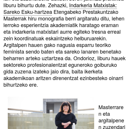
liburu bihurtu dute. Zehazki,
Indarkeria Matxistak:
Sareko Esku-hartzea
Etengabeko Prestakuntzako
Masterrak hiru monografia berri argitaratu ditu, lehen
lerroko esperientzia akademiatik haratago eraman
eta indarkeria matxistari aurre egiteko tresna erreal
zein koordinatuak eskaintzeko helburuarekin.
Argitalpen hauen gako nagusia esparru teoriko
feminista sendo baten eta sareko lanaren benetako
beharren arteko uztartzea da. Ondorioz, liburu hauek
sektoreko profesionalentzat eguneroko goiburuko
gida zuzena izateko jaio dira, baita ikerketa
akademikoan aritzen direnentzat ezinbesteko oinarri
bihurtzeko ere.
Masterrare
n eta
argitalpene
n zuzendari