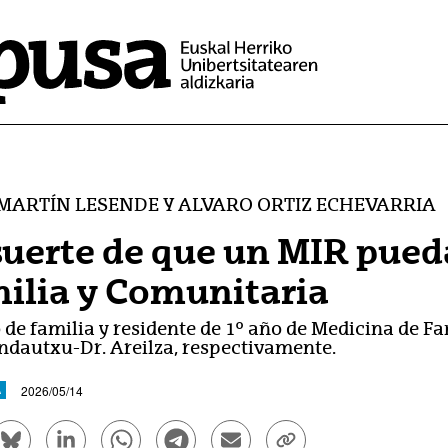
 MARTÍN LESENDE Y ALVARO ORTIZ ECHEVARRIA
suerte de que un MIR pued
ilia y Comunitaria
de familia y residente de 1º año de Medicina de Fa
ndautxu-Dr. Areilza, respectivamente.
2026/05/14
A
ook bidez partekatu - (Beste leiho bat zabalduko du)
Bluesky bidez partekatu - (Beste leiho bat zabalduko d
Linkedin bidez partekatu - (Beste leiho bat zaba
Whatsapp bidez partekatu - (Beste leiho
Telegram bidez partekatu - (Beste
Bidali mezu elektroniko bid
Esteka kopiatu - (Be