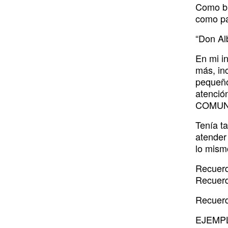
Como br
como pa
“Don Al
En mi i
más, inc
pequeño
atenció
COMUNI
Tenía t
atender 
lo mism
Recuerd
Recuerdo
Recuerd
EJEMP