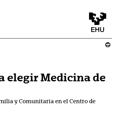
a elegir Medicina de
milia y Comunitaria en el Centro de
u)
lduko du)
 bat zabalduko du)
 leiho bat zabalduko du)
ez - (Beste leiho bat zabalduko du)
ste leiho bat zabalduko du)