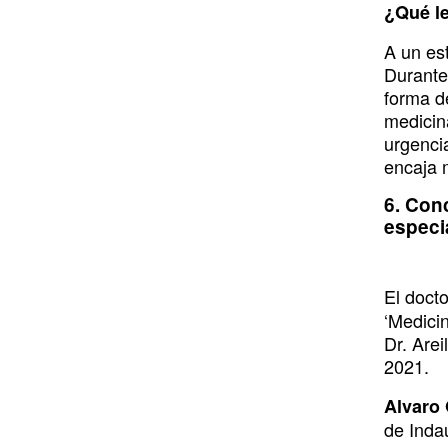
¿Qué le
A un es
Durante
forma d
medicin
urgencia
encaja 
6. Con
especi
El doct
‘Medici
Dr. Are
2021.
Alvaro 
de Inda