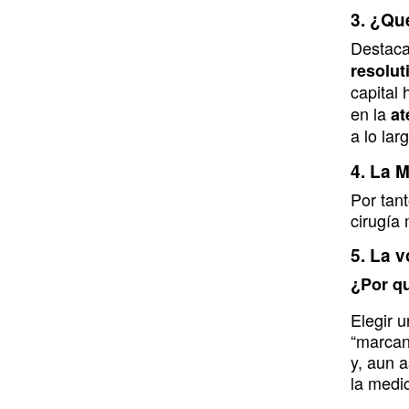
3. ¿Qué
Destaca
resolut
capital
en la
at
a lo lar
4. La M
Por tant
cirugía
5. La v
¿Por qu
Elegir 
“marcan
y, aun 
la medic