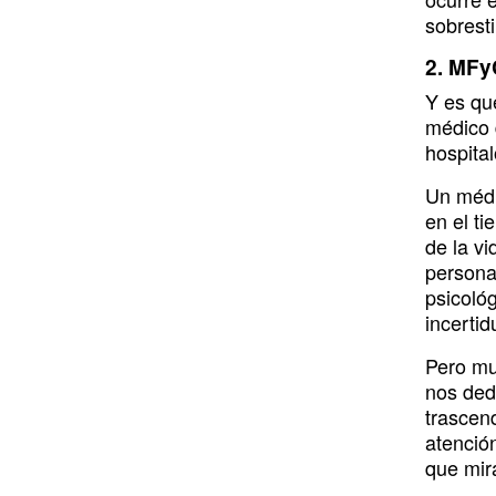
sobrest
o
d
g
b
r
k
k
o
i
r
e
y
2. MFy
k
n
a
Y es qu
m
médico 
hospita
Un médi
en el t
de la v
persona
psicoló
incerti
Pero mu
nos dedi
trascen
atención
que mir