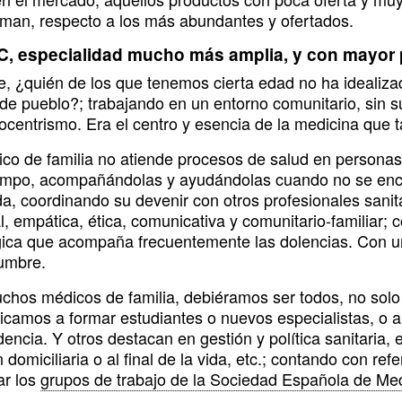
iman, respecto a los más abundantes y ofertados.
C, especialidad mucho más amplia, y con mayor p
e, ¿quién de los que tenemos cierta edad no ha idealiza
de pueblo?; trabajando en un entorno comunitario, sin s
locentrismo. Era el centro y esencia de la medicina que
co de familia no atiende procesos de salud en personas,
iempo, acompañándolas y ayudándolas cuando no se encuen
ida, coordinando su devenir con otros profesionales sani
l, empática, ética, comunicativa y comunitario-familiar;
gica que acompaña frecuentemente las dolencias. Con u
dumbre.
chos médicos de familia, debiéramos ser todos, no solo
camos a formar estudiantes o nuevos especialistas, o a r
dencia. Y otros destacan en gestión y política sanitaria
 domiciliaria o al final de la vida, etc.; contando con r
ar los
grupos de trabajo de la Sociedad Española de Me