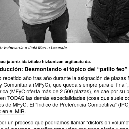
tiz Echevarria e Iñaki Martín Lesende
hau jatorriz idatzitako hizkuntzan argitaratu da.
roducción: Desmontando el tópico del “patito feo”
co repetido año tras año durante la asignación de plaza
 y Comunitaria (MFyC), que queda siempre para el final”
rica (MFyC oferta más de 2.500 plazas), se cae por su
 en TODAS las demás especialidades (cosa que suele ocu
tes de MFyC.
El “Indice de Preferencia Competitiva” (IPC)
 en el MIR
.
por un proceso que podríamos llamar “distorsión volumétr
en el mercado, aquellos productos con poca oferta y m