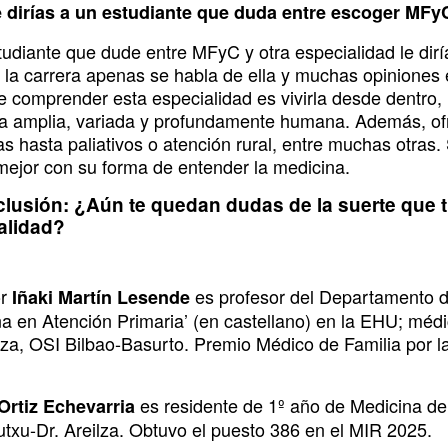
 dirías a un estudiante que duda entre escoger MFyC
tudiante que dude entre MFyC y otra especialidad le dirí
 la carrera apenas se habla de ella y muchas opiniones 
e comprender esta especialidad es vivirla desde dentro, 
a amplia, variada y profundamente humana. Además, ofre
s hasta paliativos o atención rural, entre muchas otras.
mejor con su forma de entender la medicina.
clusión: ¿Aún te quedan dudas de la suerte que ti
alidad?
or
es profesor del Departamento d
Iñaki Martín Lesende
na en Atención Primaria’ (en castellano) en la EHU; médi
ilza, OSI Bilbao-Basurto. Premio Médico de Familia por
es residente de 1º año de Medicina de
Ortiz Echevarria
utxu-Dr. Areilza. Obtuvo el puesto 386 en el MIR 2025.