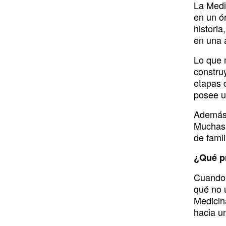
La Medi
en un ó
histori
en una 
Lo que 
constru
etapas 
posee u
Además,
Muchas 
de fami
¿Qué pr
Cuando 
qué no 
Medicina
hacia un