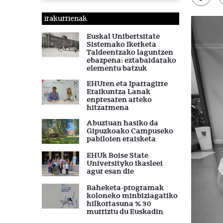
irakurrienak
Euskal Unibertsitate
Sistemako Ikerketa
Taldeentzako laguntzen
ebazpena: eztabaidarako
elementu batzuk
EHUren eta Iparragirre
Eraikuntza Lanak
enpresaren arteko
hitzarmena
Abuztuan hasiko da
Gipuzkoako Campuseko
pabiloien eraisketa
EHUk Boise State
Universityko ikasleei
agur esan die
Baheketa-programak
koloneko minbiziagatiko
hilkortasuna % 30
murriztu du Euskadin