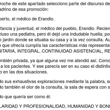
oche de este apartado selecciono parte del discurso de
drino de esa promoción:
berto, el médico de Erandio.
nfancia y juventud, el médico del pueblo, Erandio. Reci
luso una pediatra, pero él dejó una indudable huella; po
 jardín donde se situaba su casa y a la vez consulta. Au
n que ofrecía cumplía las características más represen
TARIA, INTEGRAL, CONTINUIDAD ASISTENCIAL, RE
ambién privada, ya que alguna vez me atendió así. Como
a los pacientes. Y ese parecía ser en su caso el distint
o en las dos situaciones.
o sus exhaustivas exploraciones mediante la palabra, s
 también el olor de la consulta, la sala de espera con si
o que quería ser como él.
LARIDAD Y PROFESIONALIDAD, HUMANIDAD Y BON