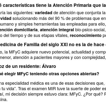
 características tiene la Atención Primaria que la
ría las siguientes:
de atención que conjunta la
variedad
solucionando más del 90 % de problemas que ent
ividad
 humano y simples herramientas las empleadas para ello
,
bio-psico-social
ención domiciliaria
atención integral
go del tiempo y de sus etapas vitales,
p
reconocimiento
edicina de Familia del siglo XXI no es la de hace
o, la MFyC adquiere nuevo potencial, actualidad y compet
 menor, atención a pacientes mayores y con complejidad,
oz de un residente: Álvaro
é elegir MFyC teniendo otras opciones abiertas?
una especialidad médica es una de esas decisiones que, 
 tu vida”. Tras el examen MIR tuve la suerte de poder e
así, mi decisión siempre estuvo clara: MFyC. ¿Por qué
ina.