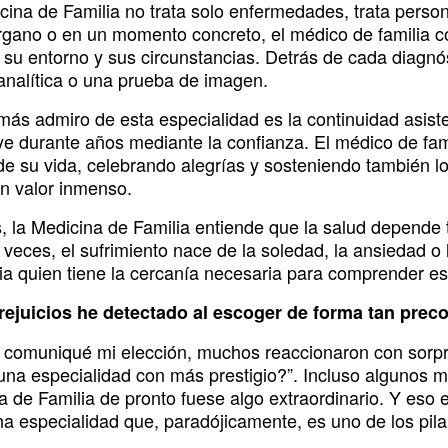
cina de Familia no trata solo enfermedades, trata perso
rgano o en un momento concreto, el médico de familia co
a, su entorno y sus circunstancias. Detrás de cada diagn
analítica o una prueba de imagen.
más admiro de esta especialidad es la continuidad asiste
ye durante años mediante la confianza. El médico de fa
de su vida, celebrando alegrías y sosteniendo también l
n valor inmenso.
 la Medicina de Familia entiende que la salud depende 
veces, el sufrimiento nace de la soledad, la ansiedad o
lia quien tiene la cercanía necesaria para comprender es
ejuicios he detectado al escoger de forma tan prec
comuniqué mi elección, muchos reaccionaron con sorpre
una especialidad con más prestigio?”. Incluso algunos me
 de Familia de pronto fuese algo extraordinario. Y eso e
a especialidad que, paradójicamente, es uno de los pilar