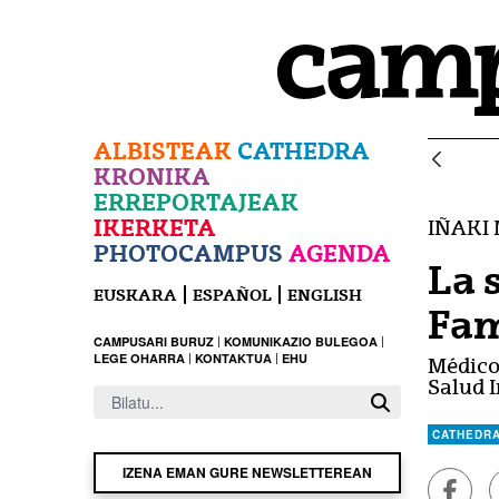
Eduki nagusira joan
ALBISTEAK
CATHEDRA
KRONIKA
ERREPORTAJEAK
IKERKETA
IÑAKI
PHOTOCAMPUS
AGENDA
La 
EUSKARA
ESPAÑOL
ENGLISH
Fam
CAMPUSARI BURUZ
KOMUNIKAZIO BULEGOA
LEGE OHARRA
KONTAKTUA
EHU
Médico 
Salud I
CATHEDR
IZENA EMAN GURE NEWSLETTEREAN
Faceb