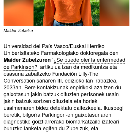
Maider Zubelzu
Universidad del País Vasco/Euskal Herriko
Unibertsitateko Farmakologiako doktoregaia den
‘
¿Se puede oler la enfermedad
Maider Zubelzuren
de Parkinson?
’ artikulua izan da medikuntza eta
osasuna zabaltzeko Fundación Lilly-The
Conversation sariaren III. edizioko lan irabazlea,
2023an. Bere kontakizunak enpirikoki azaltzen du
gaixotasun jakin batzuk dituzten pertsonek usain
jakin batzuk sortzen dituztela eta horiek
usaimenaren bidez detektatu daitezkeela. Ikuspegi
beretik, bilgorra Parkingon-en gaixotasunaren
diagnostiko goiztiarrerako biomarkatzaile izateari
buruzko lanketa egiten du Zubelzuk, eta