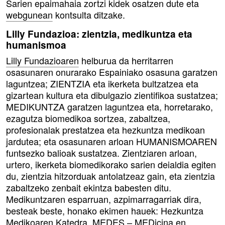
Sarien epaimahaia zortzi kidek osatzen dute eta
webgunean
kontsulta ditzake.
Lilly Fundazioa: zientzia, medikuntza eta
humanismoa
Lilly Fundazioaren
helburua da herritarren
osasunaren onurarako Espainiako osasuna garatzen
laguntzea; ZIENTZIA eta ikerketa bultzatzea eta
gizartean kultura eta dibulgazio zientifikoa sustatzea;
MEDIKUNTZA garatzen laguntzea eta, horretarako,
ezagutza biomedikoa sortzea, zabaltzea,
profesionalak prestatzea eta hezkuntza medikoan
jardutea; eta osasunaren arloan HUMANISMOAREN
funtsezko balioak sustatzea. Zientziaren arloan,
urtero, ikerketa biomedikorako sarien deialdia egiten
du, zientzia hitzorduak antolatzeaz gain, eta zientzia
zabaltzeko zenbait ekintza babesten ditu.
Medikuntzaren esparruan, azpimarragarriak dira,
besteak beste, honako ekimen hauek: Hezkuntza
Medikoaren Katedra, MEDES – MEDicina en