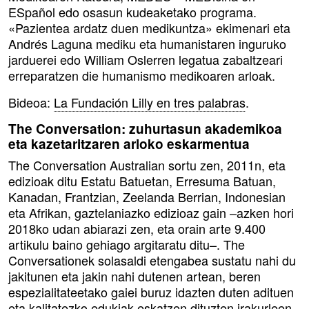
ESpañol edo osasun kudeaketako programa.
«Pazientea ardatz duen medikuntza» ekimenari eta
Andrés Laguna mediku eta humanistaren inguruko
jarduerei edo William Oslerren legatua zabaltzeari
erreparatzen die humanismo medikoaren arloak.
Bideoa:
La Fundación Lilly en tres palabras
.
The Conversation: zuhurtasun akademikoa
eta kazetaritzaren arloko eskarmentua
The Conversation Australian sortu zen, 2011n, eta
edizioak ditu Estatu Batuetan, Erresuma Batuan,
Kanadan, Frantzian, Zeelanda Berrian, Indonesian
eta Afrikan, gaztelaniazko edizioaz gain –azken hori
2018ko udan abiarazi zen, eta orain arte 9.400
artikulu baino gehiago argitaratu ditu–. The
Conversationek solasaldi etengabea sustatu nahi du
jakitunen eta jakin nahi dutenen artean, beren
espezialitateetako gaiei buruz idazten duten adituen
eta kalitatezko edukiak eskatzen dituzten irakurleen