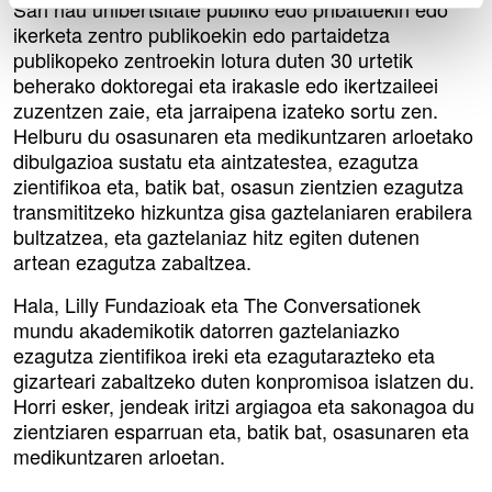
Sari hau unibertsitate publiko edo pribatuekin edo
ikerketa zentro publikoekin edo partaidetza
publikopeko zentroekin lotura duten 30 urtetik
beherako doktoregai eta irakasle edo ikertzaileei
zuzentzen zaie, eta jarraipena izateko sortu zen.
Helburu du osasunaren eta medikuntzaren arloetako
dibulgazioa sustatu eta aintzatestea, ezagutza
zientifikoa eta, batik bat, osasun zientzien ezagutza
transmititzeko hizkuntza gisa gaztelaniaren erabilera
bultzatzea, eta gaztelaniaz hitz egiten dutenen
artean ezagutza zabaltzea.
Hala, Lilly Fundazioak eta The Conversationek
mundu akademikotik datorren gaztelaniazko
ezagutza zientifikoa ireki eta ezagutarazteko eta
gizarteari zabaltzeko duten konpromisoa islatzen du.
Horri esker, jendeak iritzi argiagoa eta sakonagoa du
zientziaren esparruan eta, batik bat, osasunaren eta
medikuntzaren arloetan.