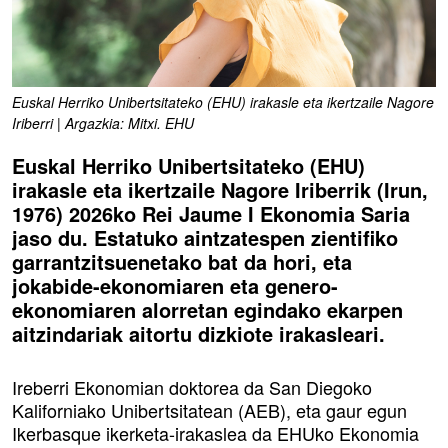
Euskal Herriko Unibertsitateko (EHU) irakasle eta ikertzaile Nagore
Iriberri | Argazkia: Mitxi. EHU
Euskal Herriko Unibertsitateko (EHU)
irakasle eta ikertzaile Nagore Iriberrik (Irun,
1976) 2026ko Rei Jaume I Ekonomia Saria
jaso du. Estatuko aintzatespen zientifiko
garrantzitsuenetako bat da hori, eta
jokabide-ekonomiaren eta genero-
ekonomiaren alorretan egindako ekarpen
aitzindariak aitortu dizkiote irakasleari.
Ireberri Ekonomian doktorea da San Diegoko
Kaliforniako Unibertsitatean (AEB), eta gaur egun
Ikerbasque ikerketa-irakaslea da EHUko Ekonomia