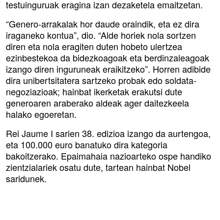
testuinguruak eragina izan dezaketela emaitzetan.
“Genero-arrakalak hor daude oraindik, eta ez dira
iraganeko kontua”, dio. “Alde horiek nola sortzen
diren eta nola eragiten duten hobeto ulertzea
ezinbestekoa da bidezkoagoak eta berdinzaleagoak
izango diren inguruneak eraikitzeko”. Horren adibide
dira unibertsitatera sartzeko probak edo soldata-
negoziazioak; hainbat ikerketak erakutsi dute
generoaren araberako aldeak ager daitezkeela
halako egoeretan.
Rei Jaume I sarien 38. edizioa izango da aurtengoa,
eta 100.000 euro banatuko dira kategoria
bakoitzerako. Epaimahaia nazioarteko ospe handiko
zientzialariek osatu dute, tartean hainbat Nobel
saridunek.