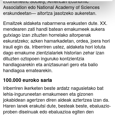
Econometric Society, American Economic
Association edo National Academy of Sciences
erakundeetan— aitortza jasotzeko aukeretan.
Emaitzek aldaketa nabarmena erakusten dute. XX.
mendearen zati handi batean emakumeek aukera
gutxiago izan zituzten horrelako aitorpenak
eskuratzeko; azken hamarkadetan, ordea, joera hori
irauli egin da. Iriberriren ustez, aldaketa hori lotuta
dago emakume zientzialariek historian zehar izan
dituzten oztopoen inguruko kontzientzia
handiagoarekin eta aniztasunari gero eta balio
handiagoa ematearekin.
100.000 euroko saria
Iriberriren ikerketen beste ardatz nagusietako bat
lehia-inguruneetan emakumeen eta gizonen
jokabidean agertzen diren aldeak aztertzea izan da.
Haren lanek erakutsi dute, besteak beste, ebaluazio-
proben diseinuak edo ebaluazioa egiten den