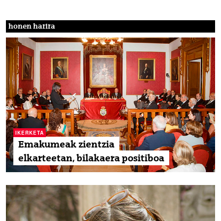
honen harira
IKERKETA
Emakumeak zientzia
elkarteetan, bilakaera positiboa