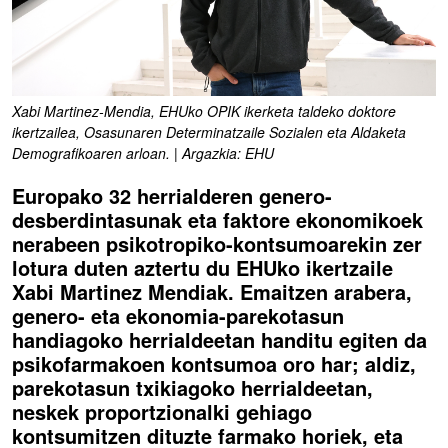
Xabi Martinez-Mendia, EHUko OPIK ikerketa taldeko doktore
ikertzailea, Osasunaren Determinatzaile Sozialen eta Aldaketa
Demografikoaren arloan. | Argazkia: EHU
Europako 32 herrialderen genero-
desberdintasunak eta faktore ekonomikoek
nerabeen psikotropiko-kontsumoarekin zer
lotura duten aztertu du EHUko ikertzaile
Xabi Martinez Mendiak. Emaitzen arabera,
genero- eta ekonomia-parekotasun
handiagoko herrialdeetan handitu egiten da
psikofarmakoen kontsumoa oro har; aldiz,
parekotasun txikiagoko herrialdeetan,
neskek proportzionalki gehiago
kontsumitzen dituzte farmako horiek, eta