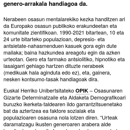
genero-arrakala handiagoa da.
Nerabeen osasun mentalarekiko kezka handitzen ari
da Europako osasun publikoko erakundeetan eta
komunitate zientifikoan. 1990-2021 bitartean, 10 eta
24 urte bitarteko populazioan, depresio- eta
antsietate-nahasmenduen kasuek gora egin dute
mailaka; baina hazkundea areagotu egin da azken
urteotan. Gero eta farmako antsiolitiko, hipnotiko eta
lasaigarri gehiago hartzen dituzte nerabeek
(medikuak hala aginduta edo ez), eta, gainera,
nesken kontsumo-tasak handiagoak dira.
Euskal Herriko Unibertsitateko
– Osasunaren
OPIK
Gizarte Determinatzaile eta Aldaketa Demografikoari
buruzko ikerketa-taldearen ildo garrantzitsuenetako
bat da aztertzea ea faktore sozialak eta
populazioaren osasuna nola lotzen diren. “Urteak
daramatzagu ikusten generoaren arabera alde