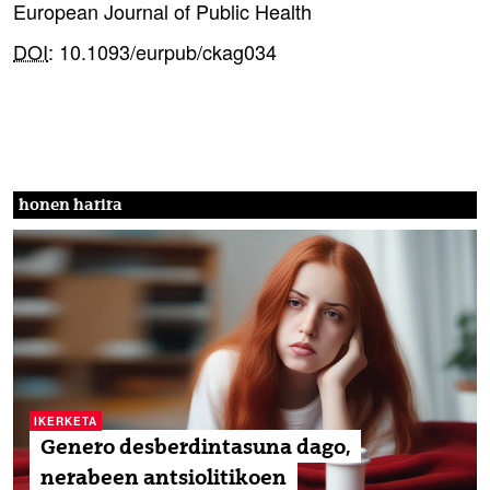
European Journal of Public Health
DOI
: 10.1093/eurpub/ckag034
honen harira
IKERKETA
Genero desberdintasuna dago,
nerabeen antsiolitikoen