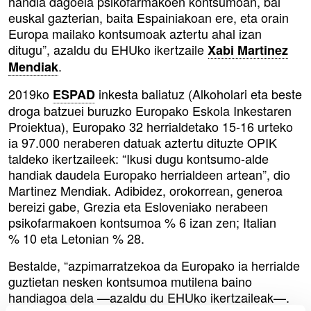
handia dagoela psikofarmakoen kontsumoan, bai
euskal gazterian, baita Espainiakoan ere, eta orain
Europa mailako kontsumoak aztertu ahal izan
ditugu”, azaldu du EHUko ikertzaile
Xabi Martinez
.
Mendiak
2019ko
inkesta baliatuz (Alkoholari eta beste
ESPAD
droga batzuei buruzko Europako Eskola Inkestaren
Proiektua), Europako 32 herrialdetako 15-16 urteko
ia 97.000 neraberen datuak aztertu dituzte OPIK
taldeko ikertzaileek: “Ikusi dugu kontsumo-alde
handiak daudela Europako herrialdeen artean”, dio
Martinez Mendiak. Adibidez, orokorrean, generoa
bereizi gabe, Grezia eta Esloveniako nerabeen
psikofarmakoen kontsumoa % 6 izan zen; Italian
% 10 eta Letonian % 28.
Bestalde, “azpimarratzekoa da Europako ia herrialde
guztietan nesken kontsumoa mutilena baino
handiagoa dela —azaldu du EHUko ikertzaileak—.