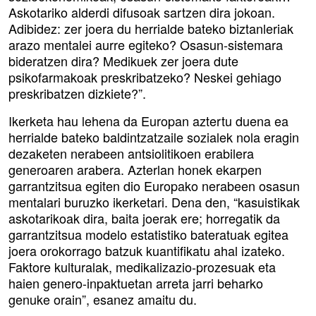
Askotariko alderdi difusoak sartzen dira jokoan.
Adibidez: zer joera du herrialde bateko biztanleriak
arazo mentalei aurre egiteko? Osasun-sistemara
bideratzen dira? Medikuek zer joera dute
psikofarmakoak preskribatzeko? Neskei gehiago
preskribatzen dizkiete?”.
Ikerketa hau lehena da Europan aztertu duena ea
herrialde bateko baldintzatzaile sozialek nola eragin
dezaketen nerabeen antsiolitikoen erabilera
generoaren arabera. Azterlan honek ekarpen
garrantzitsua egiten dio Europako nerabeen osasun
mentalari buruzko ikerketari. Dena den, “kasuistikak
askotarikoak dira, baita joerak ere; horregatik da
garrantzitsua modelo estatistiko bateratuak egitea
joera orokorrago batzuk kuantifikatu ahal izateko.
Faktore kulturalak, medikalizazio-prozesuak eta
haien genero-inpaktuetan arreta jarri beharko
genuke orain”, esanez amaitu du.