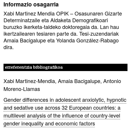
Informazio osagarria
Xabi Martinez Mendia OPIK – Osasunaren Gizarte
Determinatzaile eta Aldaketa Demografikoari
buruzko ikerketa-taldeko doktoregaia da. Lan hau
ikertzailearen tesiaren parte da. Tesi-zuzendariak
Amaia Bacigalupe eta Yolanda González-Rabago
dira.
erreferentzia bibliografikoa
Xabi Martinez-Mendia, Amaia Bacigalupe, Antonio
Moreno-Llamas
Gender differences in adolescent anxiolytic, hypnotic
and sedative use across 32 European countries: a
multilevel analysis of the influence of country-level
gender inequality and economic factors