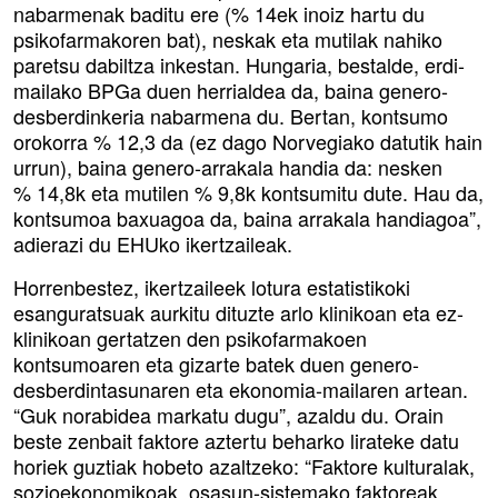
nabarmenak baditu ere (% 14ek inoiz hartu du
psikofarmakoren bat), neskak eta mutilak nahiko
paretsu dabiltza inkestan. Hungaria, bestalde, erdi-
mailako BPGa duen herrialdea da, baina genero-
desberdinkeria nabarmena du. Bertan, kontsumo
orokorra % 12,3 da (ez dago Norvegiako datutik hain
urrun), baina genero-arrakala handia da: nesken
% 14,8k eta mutilen % 9,8k kontsumitu dute. Hau da,
kontsumoa baxuagoa da, baina arrakala handiagoa”,
adierazi du EHUko ikertzaileak.
Horrenbestez, ikertzaileek lotura estatistikoki
esanguratsuak aurkitu dituzte arlo klinikoan eta ez-
klinikoan gertatzen den psikofarmakoen
kontsumoaren eta gizarte batek duen genero-
desberdintasunaren eta ekonomia-mailaren artean.
“Guk norabidea markatu dugu”, azaldu du. Orain
beste zenbait faktore aztertu beharko lirateke datu
horiek guztiak hobeto azaltzeko: “Faktore kulturalak,
sozioekonomikoak, osasun-sistemako faktoreak…