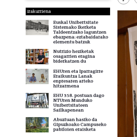
irakurriena
Euskal Unibertsitate
Sistemako Ikerketa
Taldeentzako laguntzen
ebazpena: eztabaidarako
elementu batzuk
Nutrizio heziketak
osagarrien eragina
biderkatzen du
EHUren eta Iparragirre
Eraikuntza Lanak
enpresaren arteko
hitzarmena
EHU 358. postuan dago
NTUren Munduko
Unibertsitateen
Sailkapenean
Abuztuan hasiko da
Gipuzkoako Campuseko
pabiloien eraisketa