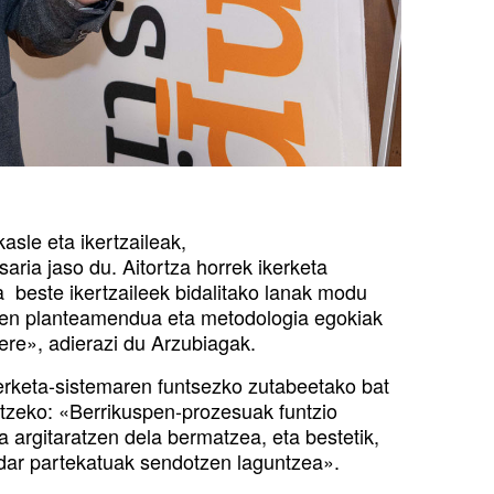
sle eta ikertzaileak,
ia jaso du. Aitortza horrek ikerketa
 beste ikertzaileek bidalitako lanak modu
taren planteamendua eta metodologia egokiak
 ere», adierazi du Arzubiagak.
kerketa-sistemaren funtsezko zutabeetako bat
rtzeko: «Berrikuspen-prozesuak funtzio
oa argitaratzen dela bermatzea, eta bestetik,
ndar partekatuak sendotzen laguntzea».