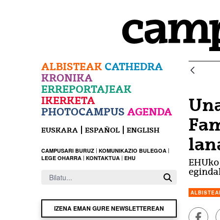
Eduki nagusira joan
ALBISTEAK
CATHEDRA
KRONIKA
ERREPORTAJEAK
IKERKETA
Una
PHOTOCAMPUS
AGENDA
Fam
EUSKARA
ESPAÑOL
ENGLISH
lan
CAMPUSARI BURUZ
KOMUNIKAZIO BULEGOA
LEGE OHARRA
KONTAKTUA
EHU
EHUko i
eginda
ALBISTEA
IZENA EMAN GURE NEWSLETTEREAN
Faceb