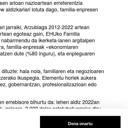
sen arloan nazioartean erreferentzia
 aldizkariari lotuta dago, familia-enpresen
ri jarraiki, Arzubiaga 2012-2022 artean
 artean egoteaz gain, EHUko Familia
r nabarmendu da ikerketa-lanen argitalpen
ra, familia-enpresak «ekonomiaren
osatzen dute (%80 inguru), eta enpleguaren
dituzte: hala nola, familiaren eta negozioaren
luzerako ikuspegia. Elementu horiek aukera
idez, gobernantzan, profesionalizazioan edo
hen errebisore bihurtu da: lehen aldiz 2022an
ak, gainera, 2.000 dolar estatubatuarreko diru-
Dena onartu
 Herriko Unibertsitatea nazioartean