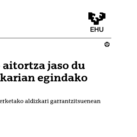
aitortza jaso du
zkarian egindako
kerketako aldizkari garrantzitsuenean
u)
lduko du)
 bat zabalduko du)
 leiho bat zabalduko du)
ez - (Beste leiho bat zabalduko du)
ste leiho bat zabalduko du)