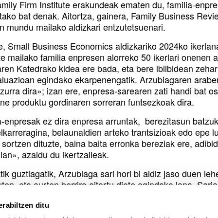
amily Firm Institute erakundeak ematen du, familia-enpre
ako bat denak. Aitortza, gainera, Family Business Review
an mundu mailako aldizkari entzutetsuenari.
e, Small Business Economics aldizkariko 2024ko ikerlana
te mailako familia enpresen alorreko 50 ikerlari onenen
ren Katedrako kidea ere bada, eta bere ibilbidean zeha
aluazioan egindako ekarpenengatik. Arzubiagaren arabe
ezurra dira»; izan ere, enpresa-sarearen zati handi bat 
rne produktu gordinaren sorreran funtsezkoak dira.
a-enpresak ez dira enpresa arruntak, berezitasun batzuk 
elkarreragina, belaunaldien arteko trantsizioak edo epe 
 sortzen dituzte, baina baita erronka bereziak ere, adib
gian», azaldu du ikertzaileak.
ik guztiagatik, Arzubiaga sari hori bi aldiz jaso duen le
uten, eta aurten berriro aitortu diote egindako lana. Sari
koa du.
rabiltzen ditu
gak sariak asko poztu duela aitortu du: «Batetik, Euskal