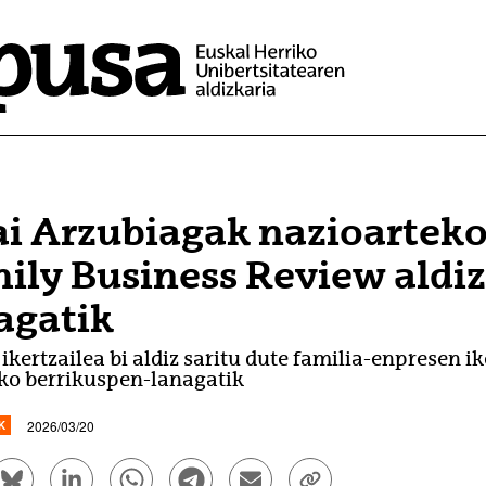
i Arzubiagak nazioarteko 
ily Business Review aldi
agatik
kertzailea bi aldiz saritu dute familia-enpresen i
ko berrikuspen-lanagatik
2026/03/20
K
ook bidez partekatu - (Beste leiho bat zabalduko du)
Bluesky bidez partekatu - (Beste leiho bat zabalduko d
Linkedin bidez partekatu - (Beste leiho bat zaba
Whatsapp bidez partekatu - (Beste leiho
Telegram bidez partekatu - (Beste
Bidali mezu elektroniko bid
Esteka kopiatu - (Be