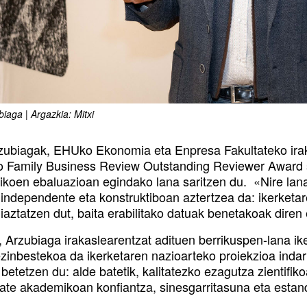
iaga | Argazkia: Mitxi
zubiagak, EHUko Ekonomia eta Enpresa Fakultateko iraka
 Family Business Review Outstanding Reviewer Award sar
koen ebaluazioan egindako lana saritzen du. «Nire lana
, independente eta konstruktiboan aztertzea da: ikerke
iaztatzen dut, baita erabilitako datuak benetakoak diren
, Arzubiaga irakaslearentzat adituen berrikuspen-lana i
ezinbestekoa da ikerketaren nazioarteko proiekzioa inda
 betetzen du: alde batetik, kalitatezko ezagutza zientifik
ate akademikoan konfiantza, sinesgarritasuna eta esta