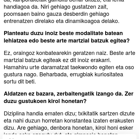
handiagoa da. Niri gehiago gustatzen zait,
poomsaen baino gauza desberdin gehiago
entrenatzen direlako eta dinamikoagoa delako.
Planteatu duzu inoiz beste modalitate batean
lehiatzea edo beste arte martzial batzuk egitea?
Ez, oraingoz konbatearekin geratzen naiz. Beste arte
martzial batzuk egiteak ez dit inoiz erakarri.
Hamahiru urte daramatzat taekwondo egiten eta oso
gustura nago. Beharbada, errugbiak kuriositatea
sortu dit beti.
Aldatzen ez bazara, zerbaitengatik izango da. Zer
duzu gustukoen kirol honetan?
Diziplina handia ematen dizu; txikitatik sartzen dizute
eta nahi duzun horretan konstantea izaten erakusten
dizu. Are gehiago, denbora honetan, kirol honi esker
jende asko ezagutu dut, eta gimnasio honetan