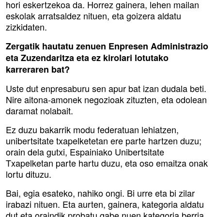
hori eskertzekoa da. Horrez gainera, lehen mailan
eskolak arratsaldez nituen, eta goizera aldatu
zizkidaten.
Zergatik hautatu zenuen Enpresen Administrazio
eta Zuzendaritza eta ez kirolari lotutako
karreraren bat?
Uste dut enpresaburu sen apur bat izan dudala beti.
Nire aitona-amonek negozioak zituzten, eta odolean
daramat nolabait.
Ez duzu bakarrik modu federatuan lehiatzen,
unibertsitate txapelketetan ere parte hartzen duzu;
orain dela gutxi, Espainiako Unibertsitate
Txapelketan parte hartu duzu, eta oso emaitza onak
lortu dituzu.
Bai, egia esateko, nahiko ongi. Bi urre eta bi zilar
irabazi nituen. Eta aurten, gainera, kategoria aldatu
dut eta oraindik probatu gabe nuen kategoria berria