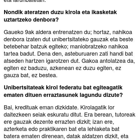
Nondik ateratzen duzu kirola eta ikasketak
uztartzeko denbora?
Gaueko 9ak aldera entrenatzen du; hortaz, nahikoa
denbora izaten dut unibertsitateko gauzak eta beste
betebehar batzuk egiteko; maniobratzeko nahikoa
tartea badut. Dena den, asteburuaren zati handi bat
atseden hartzen igarotzen dut. Gakoa antolatzea da,
egiten ez baduzu, azkenean ez duzu egiten, ez
gauza bat, ez bestea.
Unibertsitateak kirol federatu bat egiteagatik
ematen dituen erraztasunek lagundu dizute?
Bai, kredituak eman dizkidate. Kirolagatik lor
daitezkeen seiak eskuratu ditut. Era berean, tutoreak
ere gauzak dezente errazten dizkit; izan ere,
azterketa edo praktikaren bat eta lehiaketa bat
batera ematen direnean, datak aldatzen dizkit, eta