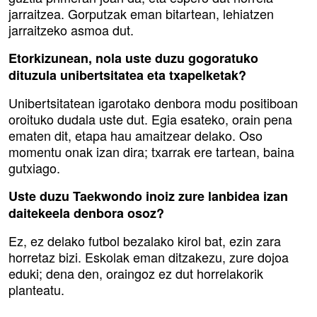
jarraitzea. Gorputzak eman bitartean, lehiatzen
jarraitzeko asmoa dut.
Etorkizunean, nola uste duzu gogoratuko
dituzula unibertsitatea eta txapelketak?
Unibertsitatean igarotako denbora modu positiboan
oroituko dudala uste dut. Egia esateko, orain pena
ematen dit, etapa hau amaitzear delako. Oso
momentu onak izan dira; txarrak ere tartean, baina
gutxiago.
Uste duzu Taekwondo inoiz zure lanbidea izan
daitekeela denbora osoz?
Ez, ez delako futbol bezalako kirol bat, ezin zara
horretaz bizi. Eskolak eman ditzakezu, zure dojoa
eduki; dena den, oraingoz ez dut horrelakorik
planteatu.