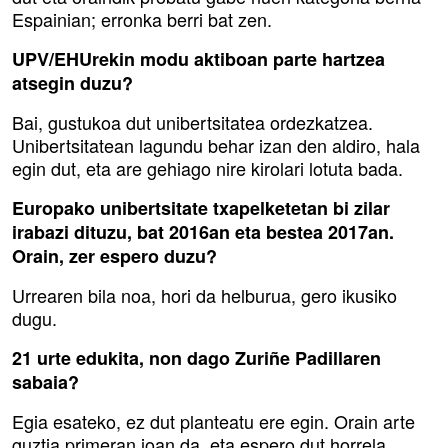
Espainian; erronka berri bat zen.
UPV/EHUrekin modu aktiboan parte hartzea
atsegin duzu?
Bai, gustukoa dut unibertsitatea ordezkatzea.
Unibertsitatean lagundu behar izan den aldiro, hala
egin dut, eta are gehiago nire kirolari lotuta bada.
Europako unibertsitate txapelketetan bi zilar
irabazi dituzu, bat 2016an eta bestea 2017an.
Orain, zer espero duzu?
Urrearen bila noa, hori da helburua, gero ikusiko
dugu.
21 urte edukita, non dago Zuriñe Padillaren
sabaia?
Egia esateko, ez dut planteatu ere egin. Orain arte
guztia primeran joan da, eta espero dut horrela