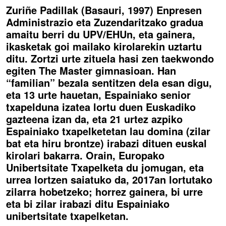
Zuriñe Padillak (Basauri, 1997) Enpresen
Administrazio eta Zuzendaritzako gradua
amaitu berri du UPV/EHUn, eta gainera,
ikasketak goi mailako kirolarekin uztartu
ditu. Zortzi urte zituela hasi zen taekwondo
egiten The Master gimnasioan. Han
“familian” bezala sentitzen dela esan digu,
eta 13 urte hauetan, Espainiako senior
txapelduna izatea lortu duen Euskadiko
gazteena izan da, eta 21 urtez azpiko
Espainiako txapelketetan lau domina (zilar
bat eta hiru brontze) irabazi dituen euskal
kirolari bakarra. Orain, Europako
Unibertsitate Txapelketa du jomugan, eta
urrea lortzen saiatuko da, 2017an lortutako
zilarra hobetzeko; horrez gainera, bi urre
eta bi zilar irabazi ditu Espainiako
unibertsitate txapelketan.