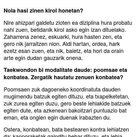
Nola hasi zinen kirol honetan?
Nire ahizpari galdetu zioten ea diziplina hura probatu
nahi zuen, betidanik kirol asko egin izan dituelako.
Zaharrena zenez, eskuarki, hura hasten zen, eta
gero nik jarraitzen nion. Aldi hartan, ordea, hark
ezetz esan zuen, eta nik, baietz, eta hori da orain
arte egin dudan gauzarik onena.
Taekwondon bi modalitate daude: poomsae eta
konbatea. Zergatik hautatu zenuen konbatea?
Poomsaen zuk dagoeneko koordinatuta dauden
mugimendu batzuk egiten dituzu, eta txapelketetan,
zuk zurea egiten duzu, gero beste lehiakide batzuek
egiten dute, eta azkenean bakoitzari puntuazio bat
eman, eta ongien egin duenak irabazten du.
Ostera, konbatean, bata bestearen kontra lehiatzen
da; kanporaketak gainditu behar dituzu, eta lehia