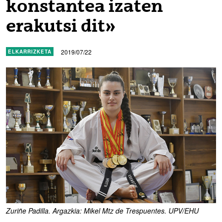
konstantea izaten
erakutsi dit»
2019/07/22
ELKARRIZKETA
Zuriñe Padilla. Argazkia: Mikel Mtz de Trespuentes. UPV/EHU