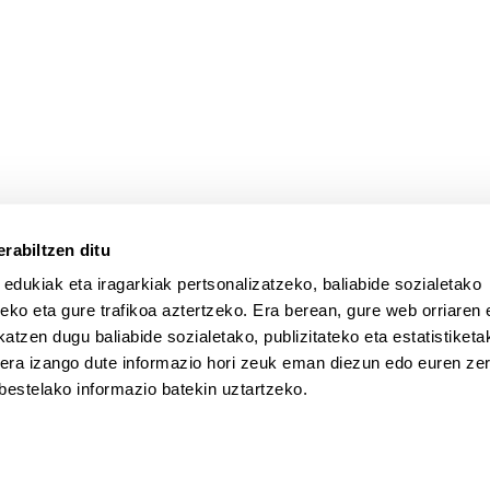
atu azpiorriak
rabiltzen ditu
 edukiak eta iragarkiak pertsonalizatzeko, baliabide sozialetako
eko eta gure trafikoa aztertzeko. Era berean, gure web orriaren e
atzen dugu baliabide sozialetako, publizitateko eta estatistiketa
kera izango dute informazio hori zeuk eman diezun edo euren zerb
bestelako informazio batekin uztartzeko.
a
Laguntza