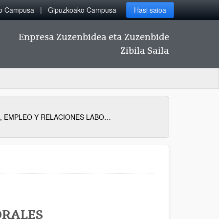
ko Campusa
Gipuzkoako Campusa
Hasi saioa
Enpresa Zuzenbidea eta Zuzenbide
Zibila Saila
EUROPA, EMPLEO Y RELACIONES LABORALES
ORALES