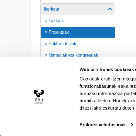
Ikerketa
Erakutsi/izkut
Taldeak
Proiektuak
Doktore tesiak
Mintegiak eta kongresuak
Argitalpenak
Web orri honek cookieak e
Cookieak erabiltzen ditugu
funtzionaltasunak eskaintz
buruzko informazioa partek
hornitzaileekin. Horiek au
dituzulako eskuratu duten 
Erakutsi xehetasunak
Irisgarritasuna
Lege oharra
Kontaktua
Map