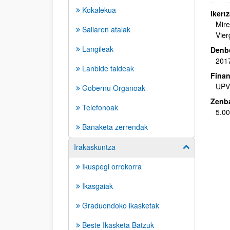
Kokalekua
Ikertz
Mire
Sailaren atalak
Vier
Langileak
Denbo
2017
Lanbide taldeak
Finan
UPV
Gobernu Organoak
Zenba
Telefonoak
5.00
Banaketa zerrendak
Irakaskuntza
Erakutsi/izkut
Ikuspegi orrokorra
Ikasgaiak
Graduondoko ikasketak
Beste Ikasketa Batzuk