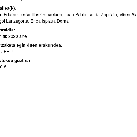
ailea(k):
n Edurne Terradillos Ormaetxea, Juan Pablo Landa Zapirain, Miren A
gol Lanzagorta, Enea Ispizua Dorna
raldia:
-tik 2020 arte
tzaketa egin duen erakundea:
 / EHU
tekoa guztira:
0 €
atu azpiorriak