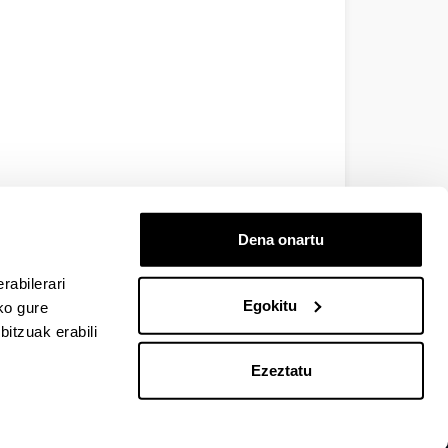
Dena onartu
rabilerari
Egokitu
ko gure
itzuak erabili
Ezeztatu
EHU