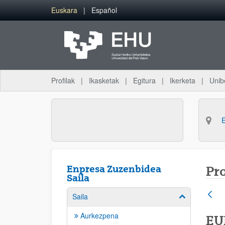
Eduki nagusira joan
Euskara
Español
Profilak
Ikasketak
Egitura
Ikerketa
Unib
Enpresa Zuzenbidea
Pr
Saila
Saila
Erakutsi/izkut
Aurkezpena
EU