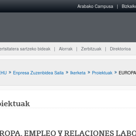
Arabako Campusa
Bizkai
ertsitatera sartzeko bideak
Alorrak
Zerbitzuak
Direktorioa
EHU
Enpresa Zuzenbidea Saila
Ikerketa
Proiektuak
oiektuak
atu azpiorriak
ROPA, EMPLEO Y RELACIONES LAB