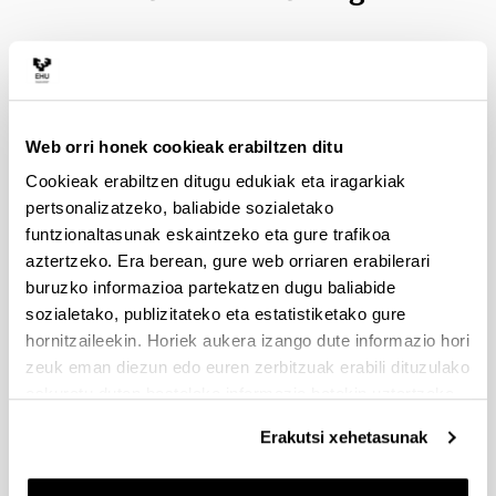
Web orri honek cookieak erabiltzen ditu
Cookieak erabiltzen ditugu edukiak eta iragarkiak
pertsonalizatzeko, baliabide sozialetako
funtzionaltasunak eskaintzeko eta gure trafikoa
Enpresa zuzendaritza, Ezagutza eta Berrikuntzako
aztertzeko. Era berean, gure web orriaren erabilerari
doktorego programaren helburua da ikasleei
buruzko informazioa partekatzen dugu baliabide
prestakuntza ematea ikerketa egiteko enpresa
zuzendaritzan, erakundeei buruzko ezagutzan eta
sozialetako, publizitateko eta estatistiketako gure
enpresaren berrikuntzaren kudeaketan.
hornitzaileekin. Horiek aukera izango dute informazio hori
zeuk eman diezun edo euren zerbitzuak erabili dituzulako
Programaren ikerketa ildoak enpresari begira
eskuratu duten bestelako informazio batekin uztartzeko.
daude nabarmenki. Ezaugarri hori daukan
Erakutsi xehetasunak
programa bakarra da UPV/EHUn. Hona hemen
ildoak: