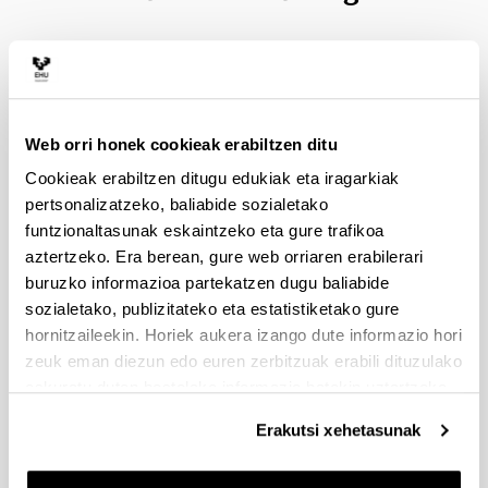
Web orri honek cookieak erabiltzen ditu
Cookieak erabiltzen ditugu edukiak eta iragarkiak
pertsonalizatzeko, baliabide sozialetako
funtzionaltasunak eskaintzeko eta gure trafikoa
Enpresa zuzendaritza, Ezagutza eta Berrikuntzako
aztertzeko. Era berean, gure web orriaren erabilerari
doktorego programaren helburua da ikasleei
buruzko informazioa partekatzen dugu baliabide
prestakuntza ematea ikerketa egiteko enpresa
zuzendaritzan, erakundeei buruzko ezagutzan eta
sozialetako, publizitateko eta estatistiketako gure
enpresaren berrikuntzaren kudeaketan.
hornitzaileekin. Horiek aukera izango dute informazio hori
zeuk eman diezun edo euren zerbitzuak erabili dituzulako
Programaren ikerketa ildoak enpresari begira
eskuratu duten bestelako informazio batekin uztartzeko.
daude nabarmenki. Ezaugarri hori daukan
Erakutsi xehetasunak
programa bakarra da UPV/EHUn. Hona hemen
ildoak: