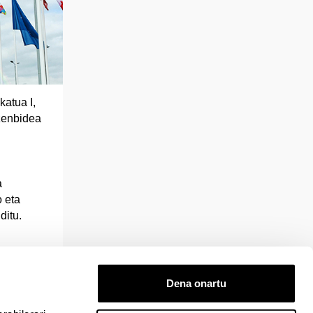
katua I,
zenbidea
a
o eta
ditu.
Dena onartu