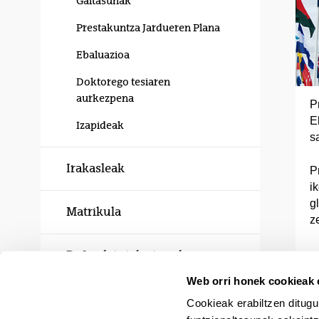
Gaitasunak
Prestakuntza Jardueren Plana
Ebaluazioa
Doktorego tesiaren
aurkezpena
P
E
Izapideak
s
Irakasleak
P
i
g
Matrikula
z
Defendatutako tesiak
Web orri honek cookieak e
Kalitatea
Cookieak erabiltzen ditugu