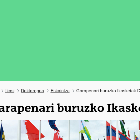
Ikasi
Doktoregoa
Eskaintza
Garapenari buruzko Ikasketak 
arapenari buruzko Ikask
tatu azpiorriak