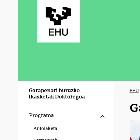
Eduki nagusira joan
Garapenari buruzko
EHU
Ikasketak Doktoregoa
G
Erakutsi/izku
Programa
Antolaketa