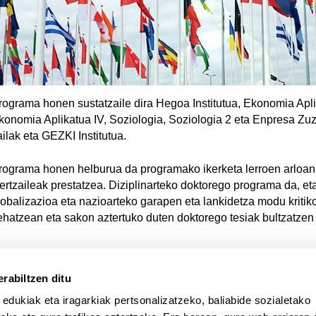
rograma honen sustatzaile dira Hegoa Institutua, Ekonomia Apli
konomia Aplikatua IV, Soziologia, Soziologia 2 eta Enpresa Zu
ailak eta GEZKI Institutua.
rograma honen helburua da programako ikerketa lerroen arloan
kertzaileak prestatzea. Diziplinarteko doktorego programa da, et
lobalizazioa eta nazioarteko garapen eta lankidetza modu kritik
ehatzean eta sakon aztertuko duten doktorego tesiak bultzatzen 
rabiltzen ditu
 edukiak eta iragarkiak pertsonalizatzeko, baliabide sozialetako