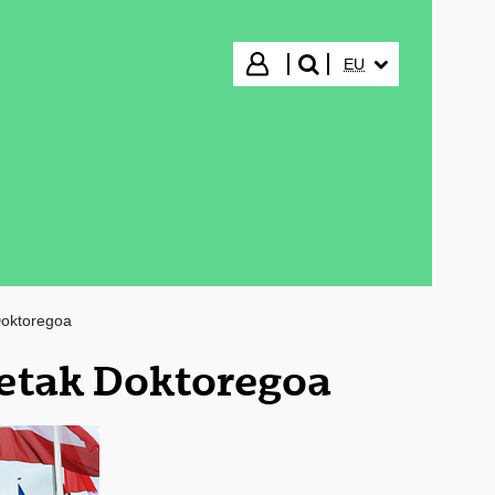
HIZKUNTZA HAUTA
Hasi saioa
EU
bilatu"
Doktoregoa
etak Doktoregoa