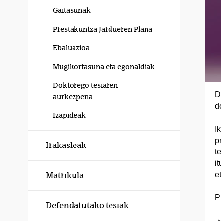
Gaitasunak
Prestakuntza Jardueren Plana
Ebaluazioa
Mugikortasuna eta egonaldiak
Doktorego tesiaren
D
aurkezpena
d
Izapideak
I
p
Irakasleak
t
i
e
Matrikula
P
Defendatutako tesiak