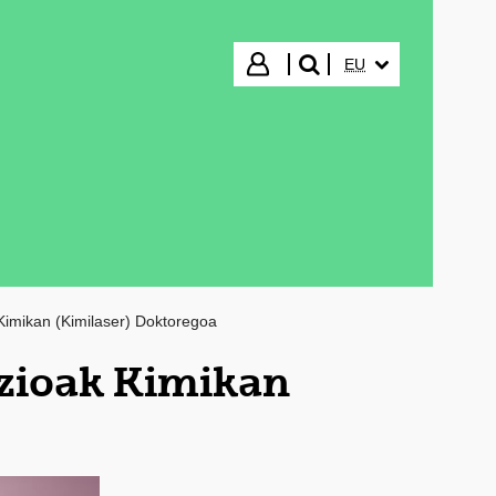
HIZKUNTZA HAUTA
Hasi saioa
EU
bilatu"
Kimikan (Kimilaser) Doktoregoa
azioak Kimikan