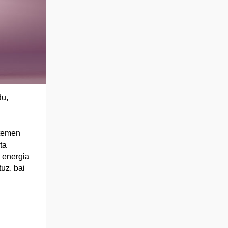
du,
stemen
ta
e energia
tuz, bai