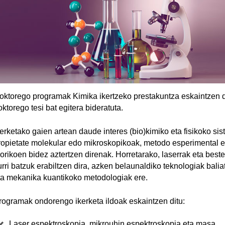
oktorego programak Kimika ikertzeko prestakuntza eskaintzen 
oktorego tesi bat egitera bideratuta.
kerketako gaien artean daude interes (bio)kimiko eta fisikoko si
ropietate molekular edo mikroskopikoak, metodo esperimental e
eorikoen bidez aztertzen direnak. Horretarako, laserrak eta best
turri batzuk erabiltzen dira, azken belaunaldiko teknologiak balia
ta mekanika kuantikoko metodologiak ere.
rogramak ondorengo ikerketa ildoak eskaintzen ditu:
Laser espektroskopia, mikrouhin espektroskopia eta masa