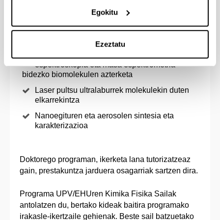
Egokitu
Programak ondorengo ikerketa ildoak eskaintzen
ditu:
Ezeztatu
Laser espektroskopia, mikrouhin
espektroskopia eta masa espektrometria
bidezko biomolekulen azterketa
Laser pultsu ultralaburrek molekulekin duten
elkarrekintza
Nanoegituren eta aerosolen sintesia eta
karakterizazioa
Doktorego programan, ikerketa lana tutorizatzeaz
gain, prestakuntza jarduera osagarriak sartzen dira.
Programa UPV/EHUren Kimika Fisika Sailak
antolatzen du, bertako kideak baitira programako
irakasle-ikertzaile gehienak. Beste sail batzuetako