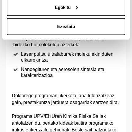
Egokitu
Programak ondorengo ikerketa ildoak eskaintzen
ditu:
Ezeztatu
Laser espektroskopia, mikrouhin
espektroskopia eta masa espektrometria
bidezko biomolekulen azterketa
Laser pultsu ultralaburrek molekulekin duten
elkarrekintza
Nanoegituren eta aerosolen sintesia eta
karakterizazioa
Doktorego programan, ikerketa lana tutorizatzeaz
gain, prestakuntza jarduera osagarriak sartzen dira.
Programa UPV/EHUren Kimika Fisika Sailak
antolatzen du, bertako kideak baitira programako
irakasle-ikertzaile gehienak. Beste sail batzuetako