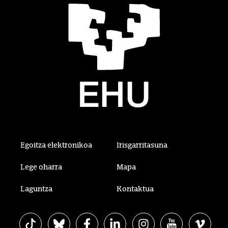
Egoitza elektronikoa
Irisgarritasuna
Lege oharra
Mapa
Laguntza
Kontaktua