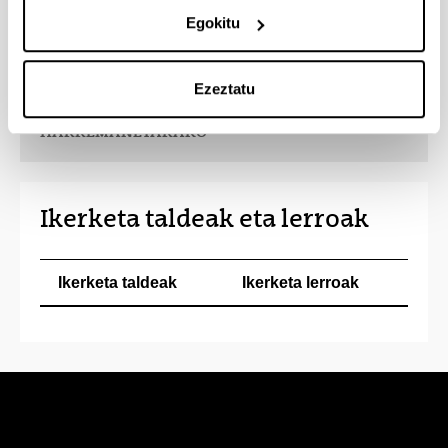
erakundeekin, unibertsitateekin eta ikerguneekin,
Egokitu
hala estatukoekin nola nazioartekoekin.
Ezeztatu
HARREMANETARAKO
Ikerketa taldeak eta lerroak
Ikerketa taldeak
Ikerketa lerroak