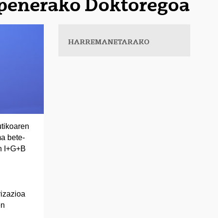
apenerako Doktoregoa
HARREMANETARAKO
tikoaren
a bete-
en I+G+B
rizazioa
en