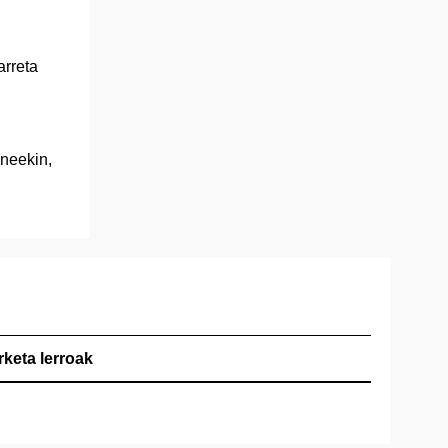
arreta
uneekin,
rketa lerroak