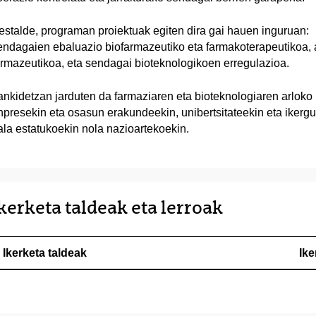
estalde, programan proiektuak egiten dira gai hauen inguruan:
endagaien ebaluazio biofarmazeutiko eta farmakoterapeutikoa, 
armazeutikoa, eta sendagai bioteknologikoen erregulazioa.
ankidetzan jarduten da farmaziaren eta bioteknologiaren arloko
npresekin eta osasun erakundeekin, unibertsitateekin eta ikerg
ala estatukoekin nola nazioartekoekin.
kerketa taldeak eta lerroak
Ikerketa taldeak
Ike