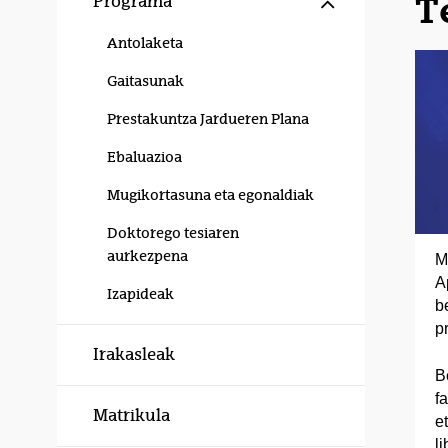
T
Programa
Antolaketa
Gaitasunak
Prestakuntza Jardueren Plana
Ebaluazioa
Mugikortasuna eta egonaldiak
Doktorego tesiaren
aurkezpena
M
A
Izapideak
b
p
Irakasleak
B
f
Matrikula
e
l