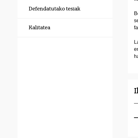
Defendatutako tesiak
B
s
Kalitatea
f
L
e
h
I