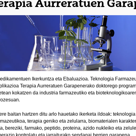
erapia Aurreratuen Gar
edikamentuen Ikerkuntza eta Ebaluazioa. Teknologia Farmazeu
plikazioa Terapia Aurreratuen Garapenerako doktorego program
etean kokatzen da industria farmazeutiko eta bioteknologikoar
rozesuan.
ere baitan hartzen ditu arlo hauetako ikerketa ildoak: teknologia
amazeutikoa, terapia geniko eta zelularra, biomaterialen karakte
ta, bereziki, farmako, peptido, proteina, azido nukleiko eta zelul
iberazio kontrolatu eta jarraiturako sendagai berrien garapena.