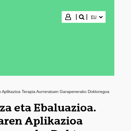
HIZKUNTZA HAUTA
Hasi saioa
EU
bilatu"
 Aplikazioa Terapia Aurreratuen Garapenerako Doktoregoa
a eta Ebaluazioa.
aren Aplikazioa