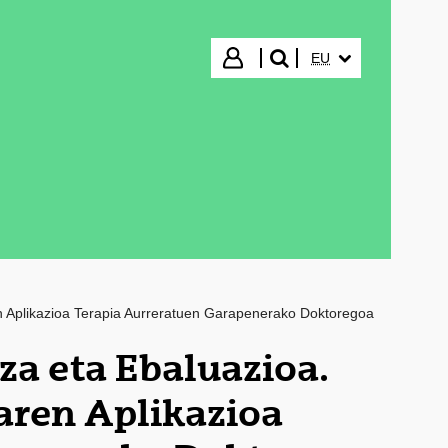
HIZKUNTZA HAUTA
Hasi saioa
EU
bilatu"
 Aplikazioa Terapia Aurreratuen Garapenerako Doktoregoa
a eta Ebaluazioa.
aren Aplikazioa