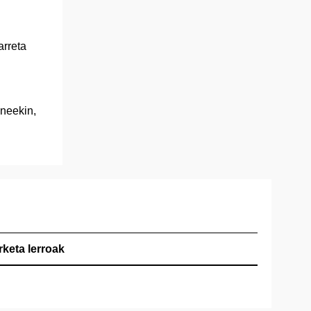
arreta
uneekin,
rketa lerroak