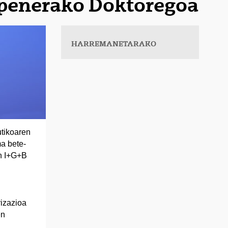
apenerako Doktoregoa
HARREMANETARAKO
tikoaren
a bete-
en I+G+B
rizazioa
en