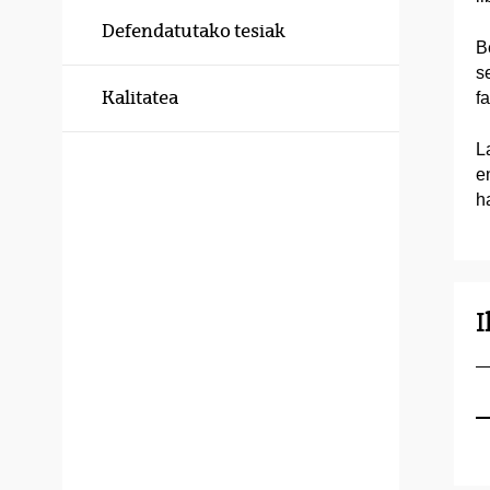
Defendatutako tesiak
B
s
Kalitatea
f
L
e
h
I