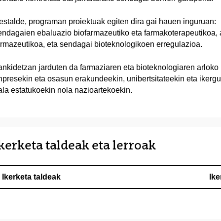
estalde, programan proiektuak egiten dira gai hauen inguruan:
endagaien ebaluazio biofarmazeutiko eta farmakoterapeutikoa, 
armazeutikoa, eta sendagai bioteknologikoen erregulazioa.
ankidetzan jarduten da farmaziaren eta bioteknologiaren arloko
npresekin eta osasun erakundeekin, unibertsitateekin eta ikerg
ala estatukoekin nola nazioartekoekin.
kerketa taldeak eta lerroak
Ikerketa taldeak
Ike