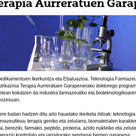
erapia Aurreratuen Gar
edikamentuen Ikerkuntza eta Ebaluazioa. Teknologia Farmazeu
plikazioa Terapia Aurreratuen Garapenerako doktorego program
etean kokatzen da industria farmazeutiko eta bioteknologikoar
rozesuan.
ere baitan hartzen ditu arlo hauetako ikerketa ildoak: teknologia
amazeutikoa, terapia geniko eta zelularra, biomaterialen karakte
ta, bereziki, farmako, peptido, proteina, azido nukleiko eta zelul
iberazio kontrolatu eta jarraiturako sendagai berrien garapena.