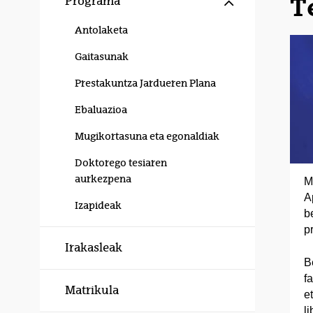
T
Programa
Antolaketa
Gaitasunak
Prestakuntza Jardueren Plana
Ebaluazioa
Mugikortasuna eta egonaldiak
Doktorego tesiaren
aurkezpena
M
A
Izapideak
b
p
Irakasleak
B
f
Matrikula
e
l