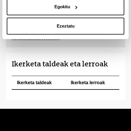
erakundeekin, unibertsitateekin eta ikerguneekin,
Egokitu
hala estatukoekin nola nazioartekoekin.
Ezeztatu
HARREMANETARAKO
Ikerketa taldeak eta lerroak
Ikerketa taldeak
Ikerketa lerroak