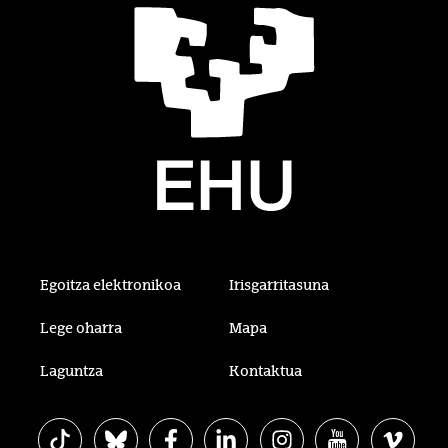
Egoitza elektronikoa
Irisgarritasuna
Lege oharra
Mapa
Laguntza
Kontaktua