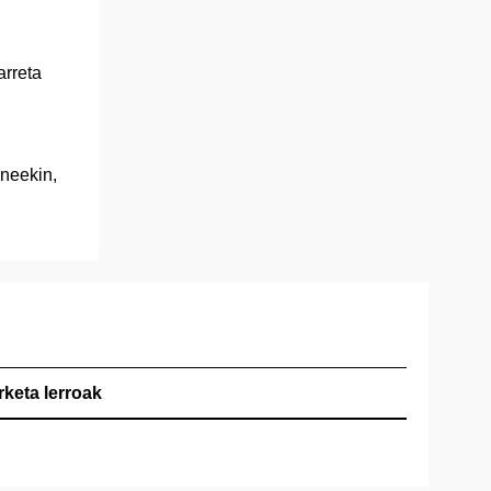
arreta
uneekin,
rketa lerroak