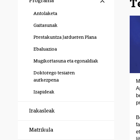
T
Programa
Antolaketa
Gaitasunak
Prestakuntza Jardueren Plana
Ebaluazioa
Mugikortasuna eta egonaldiak
Doktorego tesiaren
aurkezpena
M
A
Izapideak
b
p
Irakasleak
B
f
Matrikula
e
l