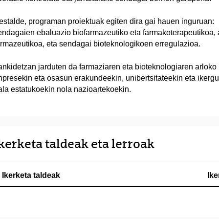
estalde, programan proiektuak egiten dira gai hauen inguruan:
endagaien ebaluazio biofarmazeutiko eta farmakoterapeutikoa, 
armazeutikoa, eta sendagai bioteknologikoen erregulazioa.
ankidetzan jarduten da farmaziaren eta bioteknologiaren arloko
npresekin eta osasun erakundeekin, unibertsitateekin eta ikerg
ala estatukoekin nola nazioartekoekin.
kerketa taldeak eta lerroak
Ikerketa taldeak
Ike