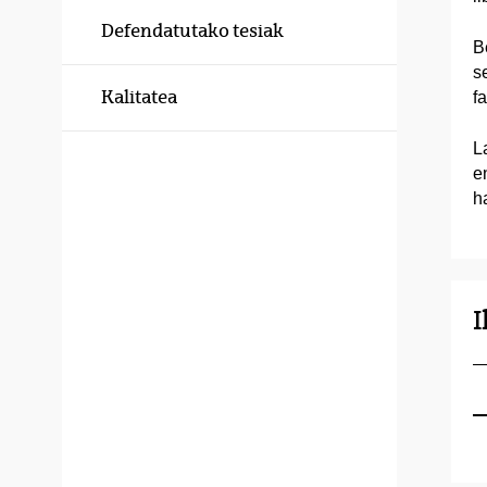
Defendatutako tesiak
B
s
Kalitatea
f
L
e
h
I