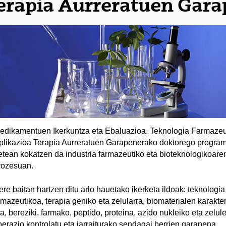
erapia Aurreratuen Gar
edikamentuen Ikerkuntza eta Ebaluazioa. Teknologia Farmazeu
plikazioa Terapia Aurreratuen Garapenerako doktorego program
etean kokatzen da industria farmazeutiko eta bioteknologikoar
rozesuan.
ere baitan hartzen ditu arlo hauetako ikerketa ildoak: teknologia
amazeutikoa, terapia geniko eta zelularra, biomaterialen karakte
ta, bereziki, farmako, peptido, proteina, azido nukleiko eta zelul
iberazio kontrolatu eta jarraiturako sendagai berrien garapena.