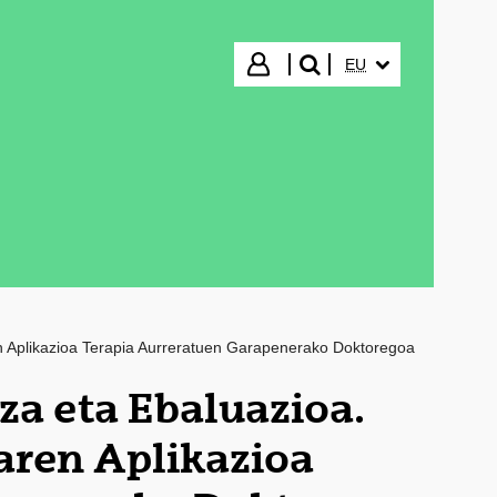
HIZKUNTZA HAUTA
Hasi saioa
EU
bilatu"
 Aplikazioa Terapia Aurreratuen Garapenerako Doktoregoa
a eta Ebaluazioa.
aren Aplikazioa