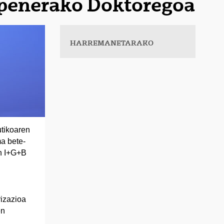
apenerako Doktoregoa
HARREMANETARAKO
tikoaren
a bete-
en I+G+B
rizazioa
en