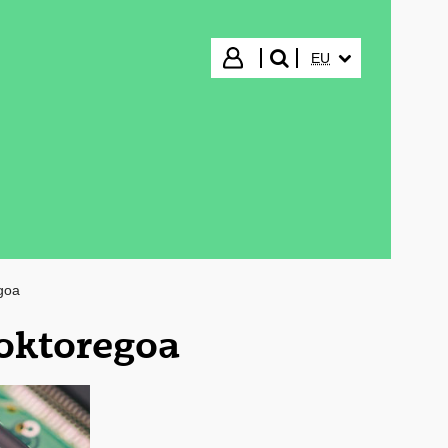
HIZKUNTZA HAUTA
Hasi saioa
EU
bilatu"
goa
Doktoregoa