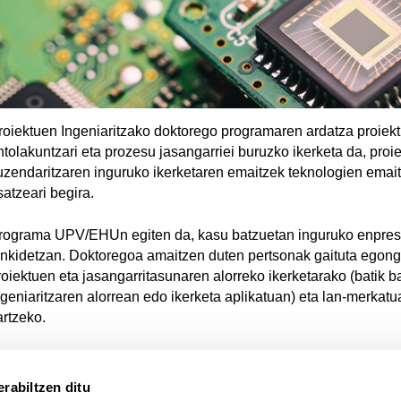
roiektuen Ingeniaritzako doktorego programaren ardatza proiek
ntolakuntzari eta prozesu jasangarriei buruzko ikerketa da, proi
uzendaritzaren inguruko ikerketaren emaitzek teknologien emai
satzeari begira.
rograma UPV/EHUn egiten da, kasu batzuetan inguruko enpres
ankidetzan. Doktoregoa amaitzen duten pertsonak gaituta egong
roiektuen eta jasangarritasunaren alorreko ikerketarako (batik b
ngeniaritzaren alorrean edo ikerketa aplikatuan) eta lan-merkatu
artzeko.
rabiltzen ditu