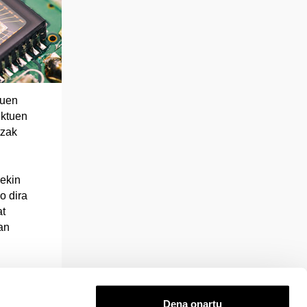
tuen
ektuen
tzak
ekin
o dira
at
an
Dena onartu