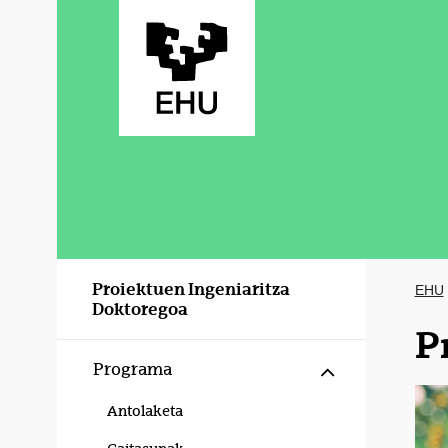
Eduki nagusira joan
Proiektuen Ingeniaritza
EHU
Doktoregoa
P
Erakutsi/izku
Programa
Antolaketa