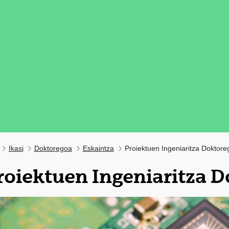
Ikasi
Doktoregoa
Eskaintza
Proiektuen Ingeniaritza Doktore
roiektuen Ingeniaritza 
tatu azpiorriak