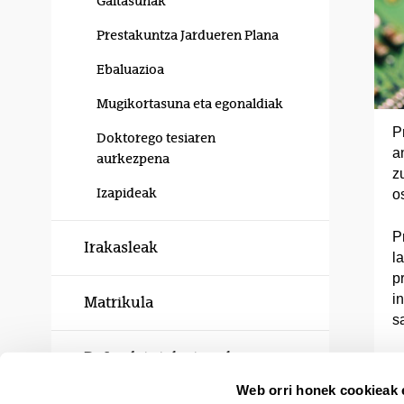
Gaitasunak
Prestakuntza Jardueren Plana
Ebaluazioa
Mugikortasuna eta egonaldiak
P
Doktorego tesiaren
a
aurkezpena
z
Izapideak
o
P
Irakasleak
l
p
i
Matrikula
s
Defendatutako tesiak
Web orri honek cookieak e