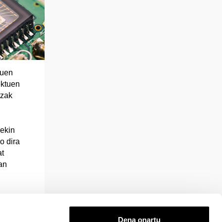
tuen
ektuen
tzak
ekin
o dira
at
an
Dena onartu