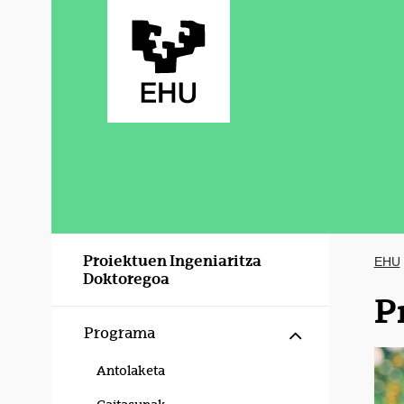
Eduki nagusira joan
Proiektuen Ingeniaritza
EHU
Doktoregoa
P
Erakutsi/izku
Programa
Antolaketa