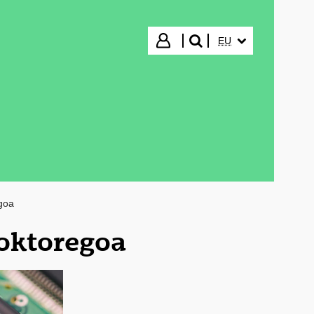
HIZKUNTZA HAUTA
Hasi saioa
EU
bilatu"
goa
Doktoregoa