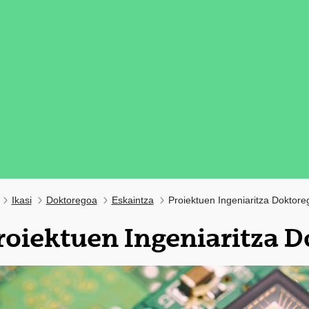
Ikasi
Doktoregoa
Eskaintza
Proiektuen Ingeniaritza Doktore
roiektuen Ingeniaritza 
tatu azpiorriak