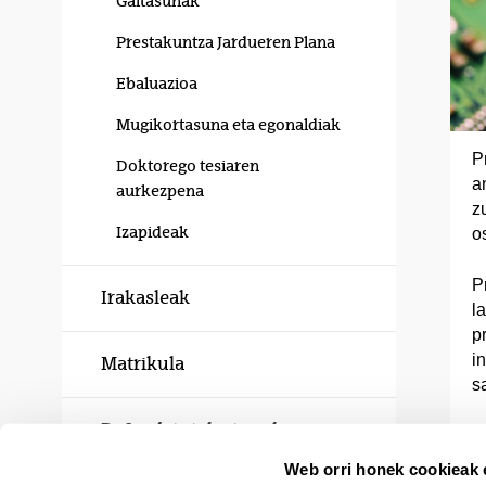
Gaitasunak
Prestakuntza Jardueren Plana
Ebaluazioa
Mugikortasuna eta egonaldiak
P
Doktorego tesiaren
a
aurkezpena
z
Izapideak
o
P
Irakasleak
l
p
i
Matrikula
s
Defendatutako tesiak
Web orri honek cookieak e