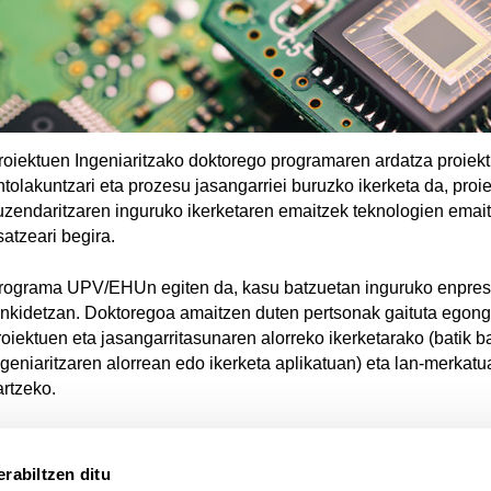
roiektuen Ingeniaritzako doktorego programaren ardatza proiek
ntolakuntzari eta prozesu jasangarriei buruzko ikerketa da, proi
uzendaritzaren inguruko ikerketaren emaitzek teknologien emai
satzeari begira.
rograma UPV/EHUn egiten da, kasu batzuetan inguruko enpres
ankidetzan. Doktoregoa amaitzen duten pertsonak gaituta egong
roiektuen eta jasangarritasunaren alorreko ikerketarako (batik b
ngeniaritzaren alorrean edo ikerketa aplikatuan) eta lan-merkatu
artzeko.
rabiltzen ditu