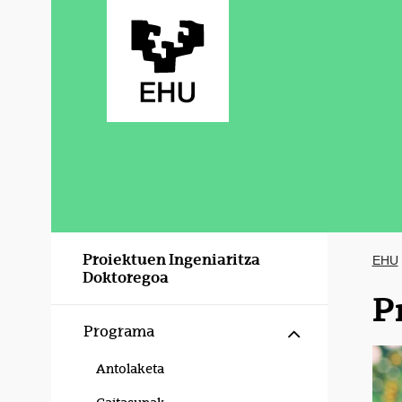
Eduki nagusira joan
Proiektuen Ingeniaritza
EHU
Doktoregoa
P
Erakutsi/izku
Programa
Antolaketa