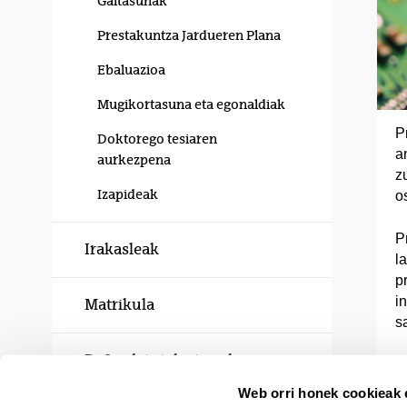
Gaitasunak
Prestakuntza Jardueren Plana
Ebaluazioa
Mugikortasuna eta egonaldiak
P
Doktorego tesiaren
a
aurkezpena
z
Izapideak
o
P
Irakasleak
l
p
i
Matrikula
s
Defendatutako tesiak
Web orri honek cookieak e