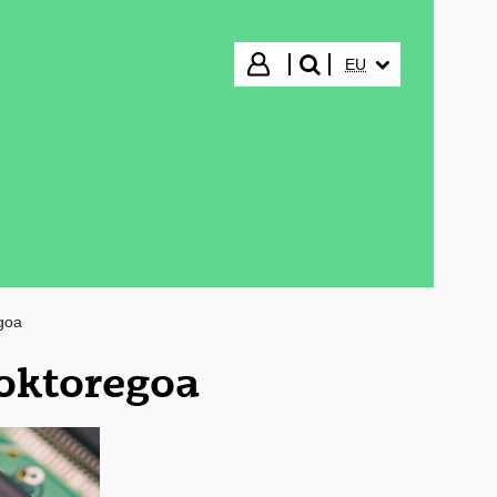
HIZKUNTZA HAUTA
Hasi saioa
EU
bilatu"
goa
Doktoregoa