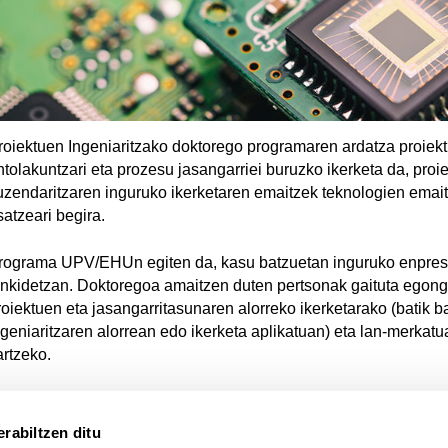
roiektuen Ingeniaritzako doktorego programaren ardatza proiek
ntolakuntzari eta prozesu jasangarriei buruzko ikerketa da, proi
uzendaritzaren inguruko ikerketaren emaitzek teknologien emai
satzeari begira.
rograma UPV/EHUn egiten da, kasu batzuetan inguruko enpres
ankidetzan. Doktoregoa amaitzen duten pertsonak gaituta egong
roiektuen eta jasangarritasunaren alorreko ikerketarako (batik b
ngeniaritzaren alorrean edo ikerketa aplikatuan) eta lan-merkatu
artzeko.
rabiltzen ditu