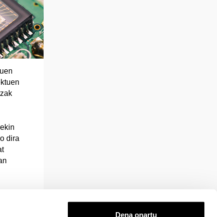
tuen
ektuen
tzak
ekin
o dira
at
an
Dena onartu