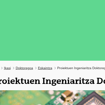
Ikasi
Doktoregoa
Eskaintza
Proiektuen Ingeniaritza Doktore
roiektuen Ingeniaritza 
tatu azpiorriak