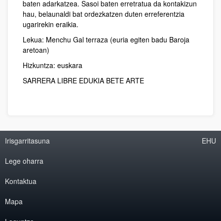
baten adarkatzea. Sasoi baten erretratua da kontakizun
hau, belaunaldi bat ordezkatzen duten erreferentzia
ugarirekin eraikia.
Lekua: Menchu Gal terraza (euria egiten badu Baroja
aretoan)
Hizkuntza: euskara
SARRERA LIBRE EDUKIA BETE ARTE
Irisgarritasuna
EHU
Lege oharra
Kontaktua
Mapa