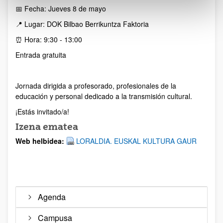
📅 Fecha: Jueves 8 de mayo
📍 Lugar: DOK Bilbao Berrikuntza Faktoria
⏰ Hora: 9:30 - 13:00
Entrada gratuita
Jornada dirigida a profesorado, profesionales de la
educación y personal dedicado a la transmisión cultural.
¡Estás invitado/a!
Izena ematea
Web helbidea:
LORALDIA. EUSKAL KULTURA GAUR
Agenda
Campusa