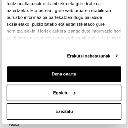
funtzionaltasunak eskaintzeko eta gure trafikoa
aztertzeko. Era berean, gure web orriaren erabilerari
buruzko informazioa partekatzen dugu baliabide
sozialetako, publizitateko eta estatistiketako gure
hornitzaileekin. Horiek aukera izango dute informazio hori
zeuk eman diezun edo euren zerbitzuak erabili dituzulako
eskuratu duten bestelako informazio batekin uztartzeko.
Erakutsi xehetasunak
Dena onartu
LORALDIA ESKOLA 3. TOPAKETA.
Deskribapena
Egokitu
La cultura vasca ávida de cantera: en compañía de
educadores/as y profesorado
Ezeztatu
Loraldia Eskola ha confeccionado el programa para el
encuentro dedicado al debate sobre la transmisión cultural
vasca.