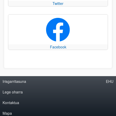
Twitter
Facebook
Irisgarritasuna
EHU
Lege oharra
Kontaktua
Mapa