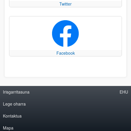
Twitter
Facebook
Irisgarritasuna
EHU
Lege oharra
Kontaktua
Mapa