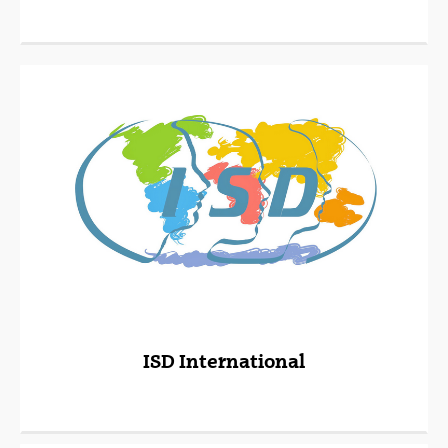
ISD International
(Beste leiho bat zabalduko du)