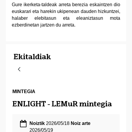
Gure ikerketa-taldeak arreta berezia eskaintzen dio
euskarari eta harekin ukipenean dauden hizkuntzei,
halaber elebitasun eta eleaniztasun mota
ezberdinetan jartzen du arreta.
Ekitaldiak
MINTEGIA
ENLIGHT - LEMuR mintegia
Noiztik
2026/05/18
Noiz arte
2026/05/19