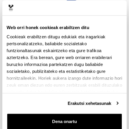
Web orri honek cookieak erabiltzen ditu
Soziolinguistika Klusterra
Cookieak erabiltzen ditugu edukiak eta iragarkiak
pertsonalizatzeko, baliabide sozialetako
(Beste leiho bat zabalduko du)
funtzionaltasunak eskaintzeko eta gure trafikoa
aztertzeko. Era berean, gure web orriaren erabilerari
buruzko informazioa partekatzen dugu baliabide
sozialetako, publizitateko eta estatistiketako gure
hornitzaileekin. Horiek aukera izango dute informazio hori
zeuk eman diezun edo euren zerbitzuak erabili dituzulako
eskuratu duten bestelako informazio batekin uztartzeko.
Erakutsi xehetasunak
Dena onartu