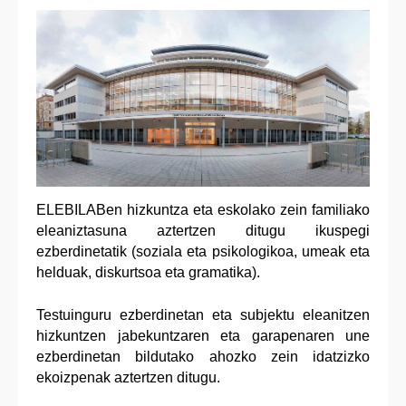
ELEBILABen hizkuntza eta eskolako zein familiako
eleaniztasuna aztertzen ditugu ikuspegi
ezberdinetatik (soziala eta psikologikoa, umeak eta
helduak, diskurtsoa eta gramatika).
Testuinguru ezberdinetan eta subjektu eleanitzen
hizkuntzen jabekuntzaren eta garapenaren une
ezberdinetan bildutako ahozko zein idatzizko
ekoizpenak aztertzen ditugu.