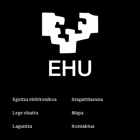
Egoitza elektronikoa
Irisgarritasuna
Lege oharra
Mapa
Laguntza
Kontaktua