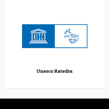
Unesco Katedra
(Beste leiho bat zabalduko du)