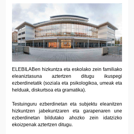
ELEBILABen hizkuntza eta eskolako zein familiako
eleaniztasuna aztertzen ditugu ikuspegi
ezberdinetatik (soziala eta psikologikoa, umeak eta
helduak, diskurtsoa eta gramatika).
Testuinguru ezberdinetan eta subjektu eleanitzen
hizkuntzen jabekuntzaren eta garapenaren une
ezberdinetan bildutako ahozko zein idatzizko
ekoizpenak aztertzen ditugu.