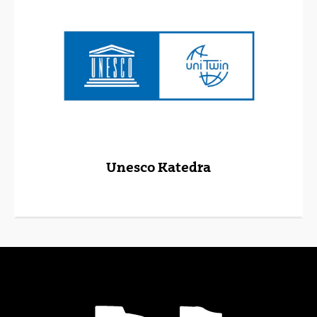
Unesco Katedra
(Beste leiho bat zabalduko du)