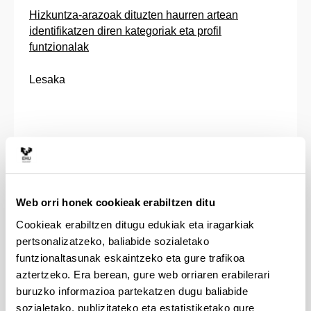
Hizkuntza-arazoak dituzten haurren artean
identifikatzen diren kategoriak eta profil
funtzionalak
Lesaka
Web orri honek cookieak erabiltzen ditu
Cookieak erabiltzen ditugu edukiak eta iragarkiak
pertsonalizatzeko, baliabide sozialetako
funtzionaltasunak eskaintzeko eta gure trafikoa
aztertzeko. Era berean, gure web orriaren erabilerari
buruzko informazioa partekatzen dugu baliabide
sozialetako, publizitateko eta estatistiketako gure