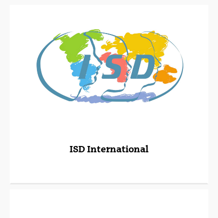
ISD International
(Beste leiho bat zabalduko du)