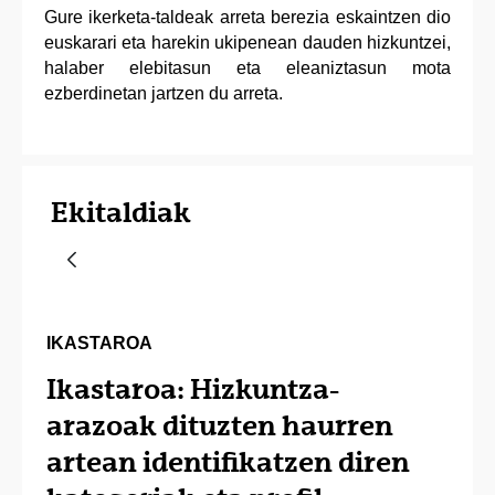
Gure ikerketa-taldeak arreta berezia eskaintzen dio
euskarari eta harekin ukipenean dauden hizkuntzei,
halaber elebitasun eta eleaniztasun mota
ezberdinetan jartzen du arreta.
Ekitaldiak
IKASTAROA
Ikastaroa: Hizkuntza-
arazoak dituzten haurren
artean identifikatzen diren