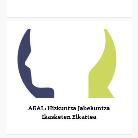
(Beste leiho bat zabalduko du)
AEAL: Hizkuntza Jabekuntza
Ikasketen Elkartea