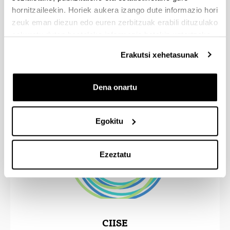
hornitzaileekin. Horiek aukera izango dute informazio hori
zeuk eman diezun edo euren zerbitzuak erabili dituzulako
Soziolinguistika Klusterra
eskuratu duten bestelako informazio batekin uztartzeko.
Erakutsi xehetasunak
(Beste leiho bat zabalduko du)
Dena onartu
Egokitu
Ezeztatu
CIISE