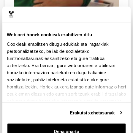
Telefonoa
943 018485
Web orri honek cookieak erabiltzen ditu
Posta elektronikoa
Cookieak erabiltzen ditugu edukiak eta iragarkiak
pertsonalizatzeko, baliabide sozialetako
estitxu.aberasturi@ehu.eus
funtzionaltasunak eskaintzeko eta gure trafikoa
CV ABREVIADO
DOCENCIA
aztertzeko. Era berean, gure web orriaren erabilerari
buruzko informazioa partekatzen dugu baliabide
LOCALIZACIÓN
sozialetako, publizitateko eta estatistiketako gure
El curriculum resume una trayectoria investigadora y
hornitzaileekin. Horiek aukera izango dute informazio hori
CV ABREVIADO
docente asociada principalmente a la formación del
zeuk eman diezun edo euren zerbitzuak erabili dituzulako
profesorado, la innovación pedagógica y la integración
eskuratu duten bestelako informazio batekin uztartzeko.
de las tecnologías digitales en contextos educativos.
Desde el año 2000 soy miembro del grupo de
Erakutsi xehetasunak
Investigación ELKARRIKERTUZ, grupo de investigación
consolidado del sistema universitario vasco. Pertenecer
a un grupo de investigación consolidado me ha
Dena onartu