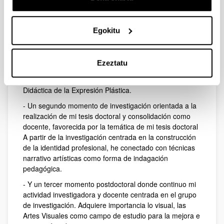
permitido trabajar desde la colaboración, desde el
compartir una mirada investigadora que ha hecho que
la docencia quedara totalmente unida a la investigación.
Egokitu
En mi desarrollo profesional como docente universitiaria
distingo tres etapas:
Ezeztatu
- Un primer momento centrado en la iniciación a la
investigación y la docencia en el departamento de
Didáctica de la Expresión Plástica.
- Un segundo momento de investigación orientada a la
realización de mi tesis doctoral y consolidación como
docente, favorecida por la temática de mi tesis doctoral
A partir de la investigación centrada en la construcción
de la identidad profesional, he conectado con técnicas
narrativo artísticas como forma de indagación
pedagógica.
- Y un tercer momento postdoctoral donde continuo mi
actividad investigadora y docente centrada en el grupo
de investigación. Adquiere importancia lo visual, las
Artes Visuales como campo de estudio para la mejora e