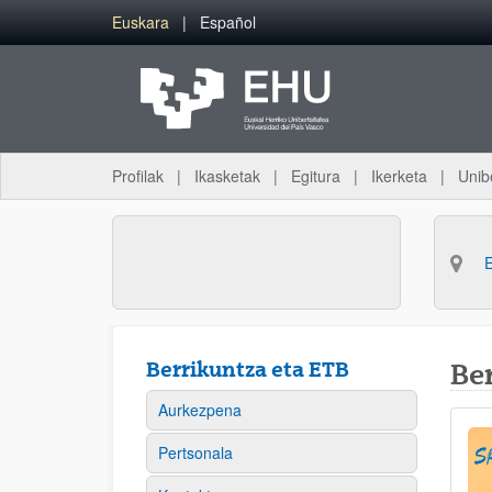
Eduki nagusira joan
Euskara
Español
Profilak
Ikasketak
Egitura
Ikerketa
Unib
Berrikuntza eta ETB
Be
Aurkezpena
Pertsonala