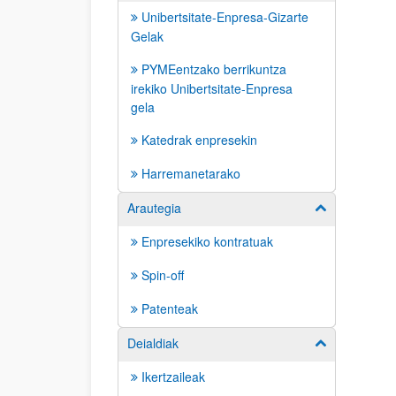
Unibertsitate-Enpresa-Gizarte
Gelak
PYMEentzako berrikuntza
irekiko Unibertsitate-Enpresa
gela
Katedrak enpresekin
Harremanetarako
Arautegia
Erakutsi/izkut
Enpresekiko kontratuak
Spin-off
Patenteak
Deialdiak
Erakutsi/izkut
Ikertzaileak