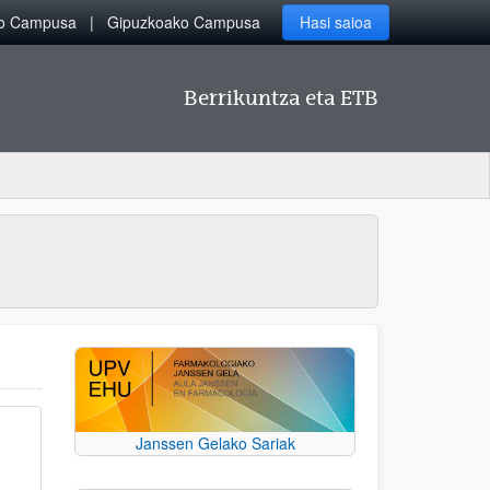
ko Campusa
Gipuzkoako Campusa
Hasi saioa
Berrikuntza eta ETB
Janssen Gelako Sariak