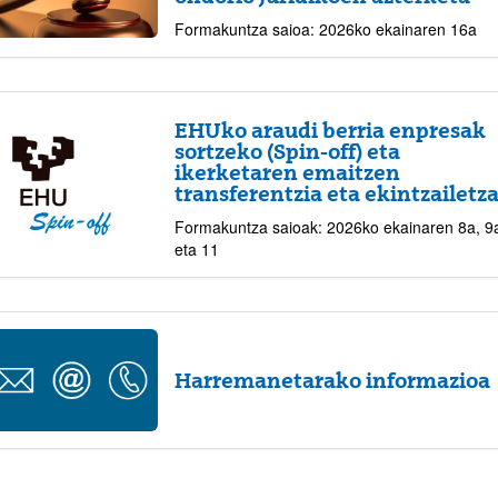
Formakuntza saioa: 2026ko ekainaren 16a
atu azpiorriak
EHUko araudi berria enpresak
sortzeko (Spin-off) eta
ikerketaren emaitzen
transferentzia eta ekintzailetz
Formakuntza saioak: 2026ko ekainaren 8a, 9
atu azpiorriak
eta 11
atu azpiorriak
Harremanetarako informazioa
atu azpiorriak