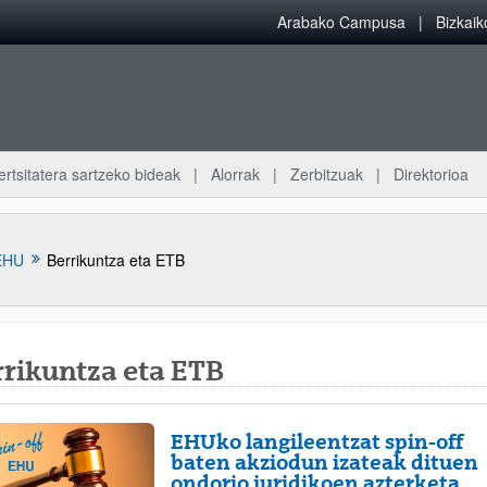
Arabako Campusa
Bizkai
ertsitatera sartzeko bideak
Alorrak
Zerbitzuak
Direktorioa
EHU
Berrikuntza eta ETB
rrikuntza eta ETB
EHUko langileentzat spin-off
baten akziodun izateak dituen
ondorio juridikoen azterketa