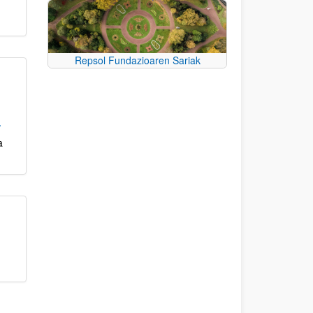
Repsol Fundazioaren Sariak
a
a