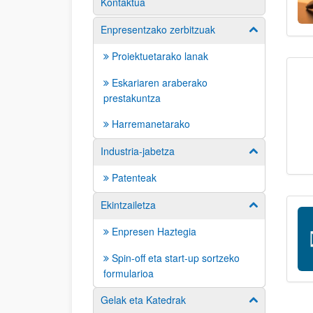
Kontaktua
Enpresentzako zerbitzuak
Erakutsi/izkut
Proiektuetarako lanak
Eskariaren araberako
prestakuntza
Harremanetarako
Industria-jabetza
Erakutsi/izkut
Patenteak
Ekintzailetza
Erakutsi/izkut
Enpresen Haztegia
Spin-off eta start-up sortzeko
formularioa
Gelak eta Katedrak
Erakutsi/izkut