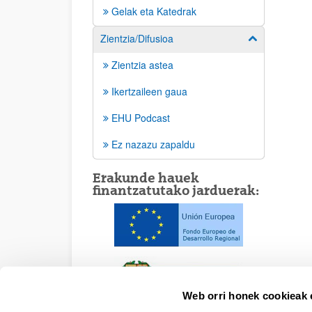
Gelak eta Katedrak
Zientzia/Difusioa
Erakutsi/izkut
Zientzia astea
Ikertzaileen gaua
EHU Podcast
Ez nazazu zapaldu
Erakunde hauek
finantzatutako jarduerak:
Web orri honek cookieak e