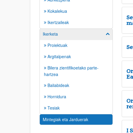
Kokalekua
Se
Ikertzaileak
ma
Ikerketa
Erakutsi/izkut
Proiektuak
Se
Argitalpenak
Bilera zientifikoetako parte-
Or
hartzea
Ea
Baliabideak
Hornidura
Or
re
Tesiak
Mintegiak eta Jarduerak
I 