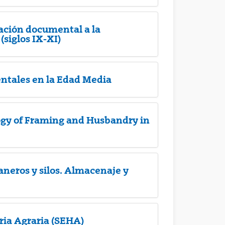
ación documental a la
(siglos IX-XI)
entales en la Edad Media
ogy of Framing and Husbandry in
aneros y silos. Almacenaje y
ria Agraria (SEHA)