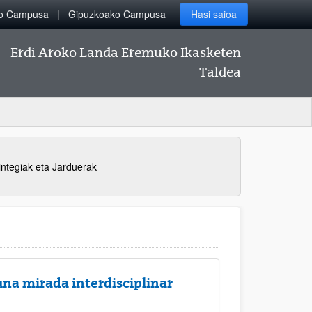
ko Campusa
Gipuzkoako Campusa
Hasi saioa
Erdi Aroko Landa Eremuko Ikasketen
Taldea
ntegiak eta Jarduerak
 una mirada interdisciplinar