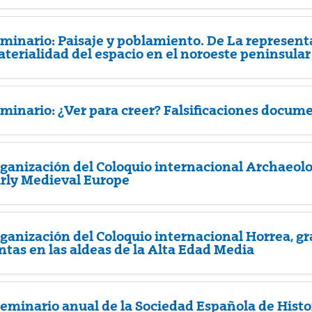
minario: Paisaje y poblamiento. De La represent
terialidad del espacio en el noroeste peninsular 
atu azpiorriak
minario: ¿Ver para creer? Falsificaciones docum
ganización del Coloquio internacional Archaeol
rly Medieval Europe
ganización del Coloquio internacional Horrea, gr
ntas en las aldeas de la Alta Edad Media
Seminario anual de la Sociedad Española de Histo