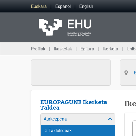
Eduki nagusira joan
Euskara
Español
English
Profilak
Ikasketak
Egitura
Ikerketa
Unib
EUROPAGUNE Ikerketa
Ike
Taldea
Aurkezpena
Erakutsi/izkut
Taldekideak