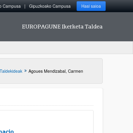
ko Campusa
Gipuzkoako Campusa
Hasi saioa
EUROPAGUNE Ikerketa Taldea
Taldekideak
Agoues Mendizabal, Carmen
nacio