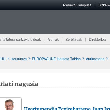
Arabako Campusa
Bizkai
ertsitatera sartzeko bideak
Alorrak
Zerbitzuak
Direktorioa
EHU
Ikerkuntza
EUROPAGUNE Ikerketa Taldea
Aurkezpena
rlari nagusia
atu azpiorriak
Ugartemendia Eceizabarrena, Juan Ig