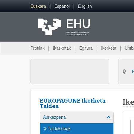
Eduki nagusira joan
Euskara
Español
English
Profilak
Ikasketak
Egitura
Ikerketa
Unib
EUROPAGUNE Ikerketa
Ike
Taldea
Aurkezpena
Erakutsi/izkut
Taldekideak