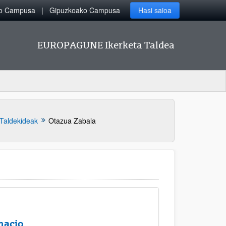
ko Campusa
Gipuzkoako Campusa
Hasi saioa
EUROPAGUNE Ikerketa Taldea
Taldekideak
Otazua Zabala
nacio