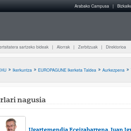
Arabako Campusa
Bizkai
ertsitatera sartzeko bideak
Alorrak
Zerbitzuak
Direktorioa
EHU
Ikerkuntza
EUROPAGUNE Ikerketa Taldea
Aurkezpena
rlari nagusia
atu azpiorriak
Ugartemendia Eceizabarrena, Juan Ig