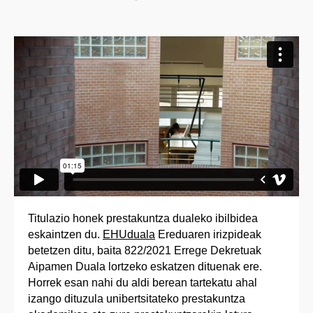
Titulazio honek prestakuntza dualeko ibilbidea
eskaintzen du.
EHUduala
Ereduaren irizpideak
betetzen ditu, baita 822/2021 Errege Dekretuak
Aipamen Duala lortzeko eskatzen dituenak ere.
Horrek esan nahi du aldi berean tartekatu ahal
izango dituzula unibertsitateko prestakuntza