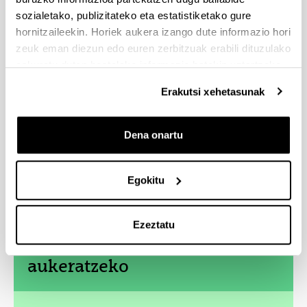
sozialetako, publizitateko eta estatistiketako gure
hornitzaileekin. Horiek aukera izango dute informazio hori
zeuk eman diezun edo euren zerbitzuak erabili dituzulako
eskuratu duten bestelako informazio batekin uztartzeko.
Erakutsi xehetasunak
Dena onartu
Egokitu
Ezeztatu
4 arrazoi gradu hau
aukeratzeko