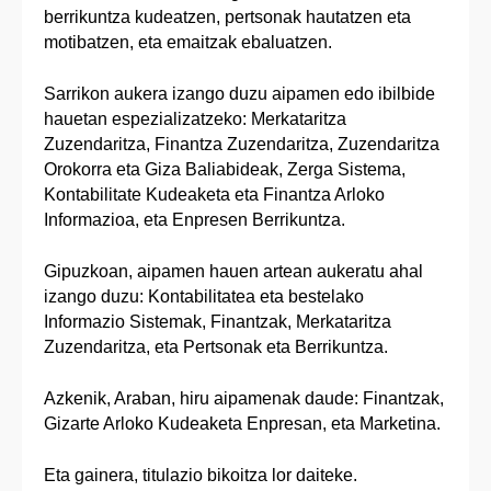
berrikuntza kudeatzen, pertsonak hautatzen eta
motibatzen, eta emaitzak ebaluatzen.
Sarrikon aukera izango duzu aipamen edo ibilbide
hauetan espezializatzeko: Merkataritza
Zuzendaritza, Finantza Zuzendaritza, Zuzendaritza
Orokorra eta Giza Baliabideak, Zerga Sistema,
Kontabilitate Kudeaketa eta Finantza Arloko
Informazioa, eta Enpresen Berrikuntza.
Gipuzkoan, aipamen hauen artean aukeratu ahal
izango duzu: Kontabilitatea eta bestelako
Informazio Sistemak, Finantzak, Merkataritza
Zuzendaritza, eta Pertsonak eta Berrikuntza.
Azkenik, Araban, hiru aipamenak daude: Finantzak,
Gizarte Arloko Kudeaketa Enpresan, eta Marketina.
Eta gainera, titulazio bikoitza lor daiteke.