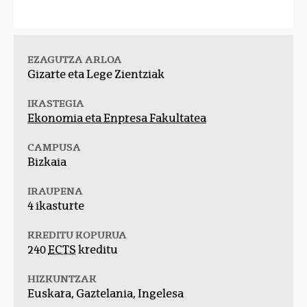
EZAGUTZA ARLOA
Gizarte eta Lege Zientziak
IKASTEGIA
Ekonomia eta Enpresa Fakultatea
CAMPUSA
Bizkaia
IRAUPENA
4 ikasturte
KREDITU KOPURUA
240
ECTS
kreditu
HIZKUNTZAK
Euskara, Gaztelania, Ingelesa