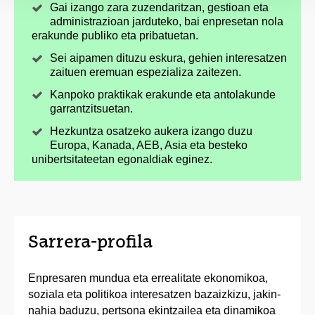
Gai izango zara zuzendaritzan, gestioan eta
administrazioan jarduteko, bai enpresetan nola
erakunde publiko eta pribatuetan.
Sei aipamen dituzu eskura, gehien interesatzen
zaituen eremuan espezializa zaitezen.
Kanpoko praktikak erakunde eta antolakunde
garrantzitsuetan.
Hezkuntza osatzeko aukera izango duzu
Europa, Kanada, AEB, Asia eta besteko
unibertsitateetan egonaldiak eginez.
Sarrera-profila
Enpresaren mundua eta errealitate ekonomikoa,
soziala eta politikoa interesatzen bazaizkizu, jakin-
nahia baduzu, pertsona ekintzailea eta dinamikoa