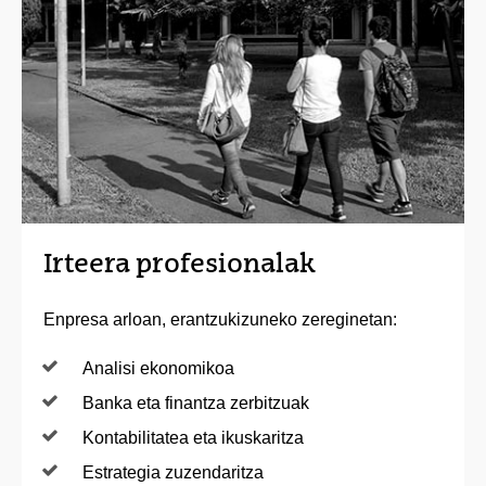
Irteera profesionalak
Enpresa arloan, erantzukizuneko zereginetan:
Analisi ekonomikoa
Banka eta finantza zerbitzuak
Kontabilitatea eta ikuskaritza
Estrategia zuzendaritza