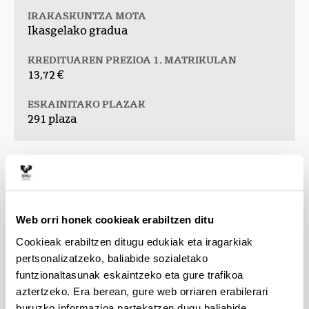
IRAKASKUNTZA MOTA
Ikasgelako gradua
KREDITUAREN PREZIOA 1. MATRIKULAN
13,72 €
ESKAINITAKO PLAZAK
291 plaza
Liburuxka
(Beste leiho bat zabalduko du)
Web orri honek cookieak erabiltzen ditu
Cookieak erabiltzen ditugu edukiak eta iragarkiak
pertsonalizatzeko, baliabide sozialetako
funtzionaltasunak eskaintzeko eta gure trafikoa
aztertzeko. Era berean, gure web orriaren erabilerari
buruzko informazioa partekatzen dugu baliabide