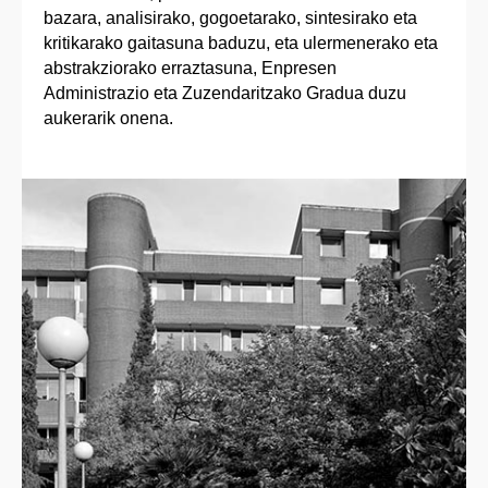
bazara, analisirako, gogoetarako, sintesirako eta
kritikarako gaitasuna baduzu, eta ulermenerako eta
abstrakziorako erraztasuna, Enpresen
Administrazio eta Zuzendaritzako Gradua duzu
aukerarik onena.