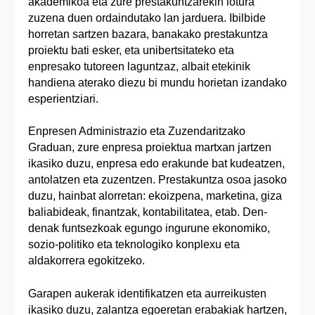
akademikoa eta zure prestakuntzarekin lotura
zuzena duen ordaindutako lan jarduera. Ibilbide
horretan sartzen bazara, banakako prestakuntza
proiektu bati esker, eta unibertsitateko eta
enpresako tutoreen laguntzaz, albait etekinik
handiena aterako diezu bi mundu horietan izandako
esperientziari.
Enpresen Administrazio eta Zuzendaritzako
Graduan, zure enpresa proiektua martxan jartzen
ikasiko duzu, enpresa edo erakunde bat kudeatzen,
antolatzen eta zuzentzen. Prestakuntza osoa jasoko
duzu, hainbat alorretan: ekoizpena, marketina, giza
baliabideak, finantzak, kontabilitatea, etab. Den-
denak funtsezkoak egungo ingurune ekonomiko,
sozio-politiko eta teknologiko konplexu eta
aldakorrera egokitzeko.
Garapen aukerak identifikatzen eta aurreikusten
ikasiko duzu, zalantza egoeretan erabakiak hartzen,