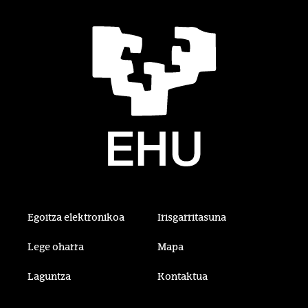
Egoitza elektronikoa
Irisgarritasuna
Lege oharra
Mapa
Laguntza
Kontaktua