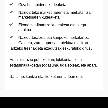
Giza baliabideen kudeaketa
Nazioarteko marketinaren eta merkataritza
marketinaren kudeaketa
Ekonomia-finantza kudeaketa eta zerga
arlokoa
Nazioarteratzea eta kanpoko merkataritza
Gainera, zure enpresa proiektua martxan
jartzeko tresnak eta ezagutzak eskuratuko dituzu.
Administrazio publikoetan, tokikoetan zein
estatumailakoetan (ogasuna, udaletxeak, eta abar).
Baita hezkuntza eta ikerketaren arloan ere.