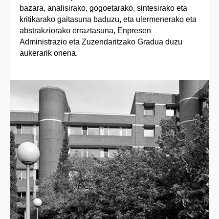
bazara, analisirako, gogoetarako, sintesirako eta
kritikarako gaitasuna baduzu, eta ulermenerako eta
abstrakziorako erraztasuna, Enpresen
Administrazio eta Zuzendaritzako Gradua duzu
aukerarik onena.