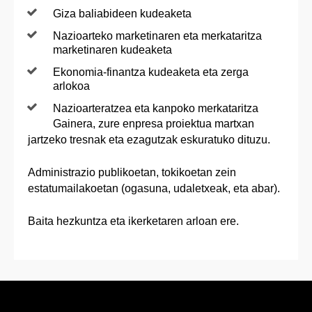
Giza baliabideen kudeaketa
Nazioarteko marketinaren eta merkataritza
marketinaren kudeaketa
Ekonomia-finantza kudeaketa eta zerga
arlokoa
Nazioarteratzea eta kanpoko merkataritza
Gainera, zure enpresa proiektua martxan
jartzeko tresnak eta ezagutzak eskuratuko dituzu.
Administrazio publikoetan, tokikoetan zein
estatumailakoetan (ogasuna, udaletxeak, eta abar).
Baita hezkuntza eta ikerketaren arloan ere.