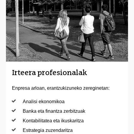
Irteera profesionalak
Enpresa arloan, erantzukizuneko zereginetan:
Analisi ekonomikoa
Banka eta finantza zerbitzuak
Kontabilitatea eta ikuskaritza
Estrategia zuzendaritza