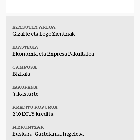
EZAGUTZA ARLOA
Gizarte eta Lege Zientziak
IKASTEGIA
Ekonomia eta Enpresa Fakultatea
CAMPUSA
Bizkaia
IRAUPENA
4 ikasturte
KREDITU KOPURUA
240
ECTS
kreditu
HIZKUNTZAK
Euskara, Gaztelania, Ingelesa