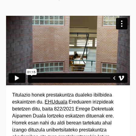
Titulazio honek prestakuntza dualeko ibilbidea
eskaintzen du.
EHUduala
Ereduaren irizpideak
betetzen ditu, baita 822/2021 Errege Dekretuak
Aipamen Duala lortzeko eskatzen dituenak ere.
Horrek esan nahi du aldi berean tartekatu ahal
izango dituzula unibertsitateko prestakuntza