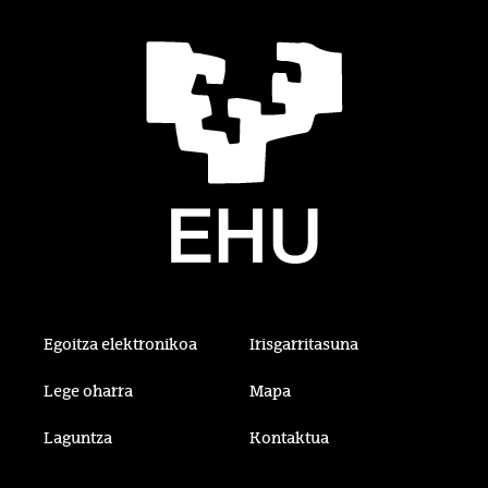
Egoitza elektronikoa
Irisgarritasuna
Lege oharra
Mapa
Laguntza
Kontaktua