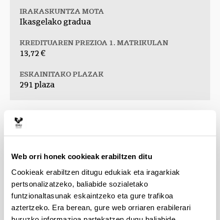
IRAKASKUNTZA MOTA
Ikasgelako gradua
KREDITUAREN PREZIOA 1. MATRIKULAN
13,72 €
ESKAINITAKO PLAZAK
291 plaza
Liburuxka
(Beste leiho bat zabalduko du)
Web orri honek cookieak erabiltzen ditu
Cookieak erabiltzen ditugu edukiak eta iragarkiak
pertsonalizatzeko, baliabide sozialetako
funtzionaltasunak eskaintzeko eta gure trafikoa
aztertzeko. Era berean, gure web orriaren erabilerari
buruzko informazioa partekatzen dugu baliabide