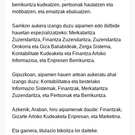
berrikuntza kudeatzen, pertsonak hautatzen eta
motibatzen, eta emaitzak ebaluatzen.
Sarrikon aukera izango duzu aipamen edo ibilbide
hauetan espezializatzeko: Merkataritza
Zuzendaritza, Finantza Zuzendaritza, Zuzendaritza
Orokorra eta Giza Baliabideak, Zerga Sistema,
Kontabilitate Kudeaketa eta Finantza Arloko
Informazioa, eta Enpresen Berrikuntza.
Gipuzkoan, aipamen hauen artean aukeratu ahal
izango duzu: Kontabilitatea eta bestelako
Informazio Sistemak, Finantzak, Merkataritza
Zuzendaritza, eta Pertsonak eta Berrikuntza.
Azkenik, Araban, hiru aipamenak daude: Finantzak,
Gizarte Arloko Kudeaketa Enpresan, eta Marketina.
Eta gainera, titulazio bikoitza lor daiteke.