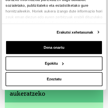
sozialetako, publizitateko eta estatistiketako gure
hornitzaileekin. Horiek aukera izango dute informazio hori
zeuk eman diezun edo euren zerbitzuak erabili dituzulako
eskuratu duten bestelako informazio batekin uztartzeko.
Erakutsi xehetasunak
Dena onartu
Egokitu
Ezeztatu
4 arrazoi gradu hau
aukeratzeko