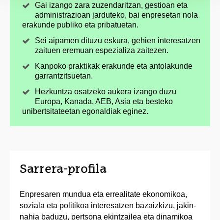
Gai izango zara zuzendaritzan, gestioan eta
administrazioan jarduteko, bai enpresetan nola
erakunde publiko eta pribatuetan.
Sei aipamen dituzu eskura, gehien interesatzen
zaituen eremuan espezializa zaitezen.
Kanpoko praktikak erakunde eta antolakunde
garrantzitsuetan.
Hezkuntza osatzeko aukera izango duzu
Europa, Kanada, AEB, Asia eta besteko
unibertsitateetan egonaldiak eginez.
Sarrera-profila
Enpresaren mundua eta errealitate ekonomikoa,
soziala eta politikoa interesatzen bazaizkizu, jakin-
nahia baduzu, pertsona ekintzailea eta dinamikoa