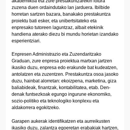
akademikoa eta zure prestakuntzarekin lotura
zuzena duen ordaindutako lan jarduera. Ibilbide
horretan sartzen bazara, banakako prestakuntza
proiektu bati esker, eta unibertsitateko eta
enpresako tutoreen laguntzaz, albait etekinik
handiena aterako diezu bi mundu horietan izandako
esperientziari.
Enpresen Administrazio eta Zuzendaritzako
Graduan, zure enpresa proiektua martxan jartzen
ikasiko duzu, enpresa edo erakunde bat kudeatzen,
antolatzen eta zuzentzen. Prestakuntza osoa jasoko
duzu, hainbat alorretan: ekoizpena, marketina, giza
baliabideak, finantzak, kontabilitatea, etab. Den-
denak funtsezkoak egungo ingurune ekonomiko,
sozio-politiko eta teknologiko konplexu eta
aldakorrera egokitzeko.
Garapen aukerak identifikatzen eta aurreikusten
ikasiko duzu, zalantza egoeretan erabakiak hartzen,