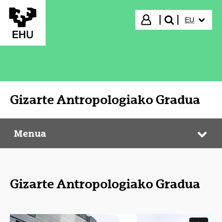
Eduki nagusira joan
HIZKUNTZ
Hasi saioa
EU
bilatu"
Gizarte Antropologiako Gradua
Menua
Gizarte Antropologiako Gradua
Web
Gizarte Antropologiako Gradua