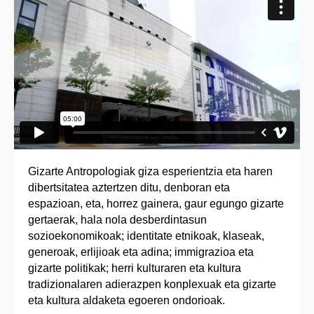
Gizarte Antropologiak giza esperientzia eta haren
dibertsitatea aztertzen ditu, denboran eta
espazioan, eta, horrez gainera, gaur egungo gizarte
gertaerak, hala nola desberdintasun
sozioekonomikoak; identitate etnikoak, klaseak,
generoak, erlijioak eta adina; immigrazioa eta
gizarte politikak; herri kulturaren eta kultura
tradizionalaren adierazpen konplexuak eta gizarte
eta kultura aldaketa egoeren ondorioak.