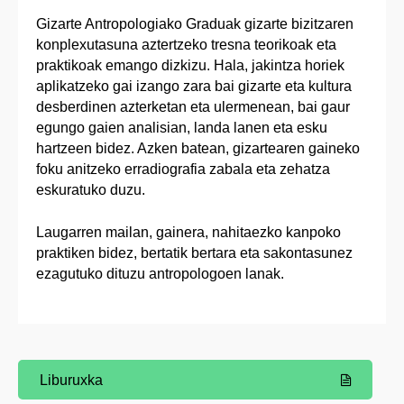
Gizarte Antropologiako Graduak gizarte bizitzaren
konplexutasuna aztertzeko tresna teorikoak eta
praktikoak emango dizkizu. Hala, jakintza horiek
aplikatzeko gai izango zara bai gizarte eta kultura
desberdinen azterketan eta ulermenean, bai gaur
egungo gaien analisian, landa lanen eta esku
hartzeen bidez. Azken batean, gizartearen gaineko
foku anitzeko erradiografia zabala eta zehatza
eskuratuko duzu.
Laugarren mailan, gainera, nahitaezko kanpoko
praktiken bidez, bertatik bertara eta sakontasunez
ezagutuko dituzu antropologoen lanak.
Liburuxka
(Beste leiho bat zabalduko du)