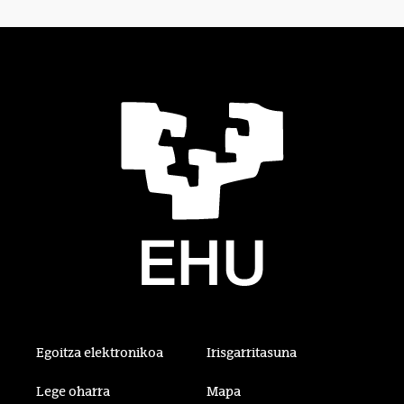
Egoitza elektronikoa
Irisgarritasuna
Lege oharra
Mapa