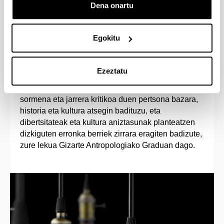
Dena onartu
Egokitu
Sarrera-profila
Ezeztatu
Gizarte errealitatea eta horretan gertatzen diren
prozesuak ezagutzeko interesa baduzu, jakin-mina,
sormena eta jarrera kritikoa duen pertsona bazara,
historia eta kultura atsegin badituzu, eta
dibertsitateak eta kultura aniztasunak planteatzen
dizkiguten erronka berriek zirrara eragiten badizute,
zure lekua Gizarte Antropologiako Graduan dago.