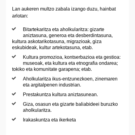
Lan aukeren multzo zabala izango duzu, hainbat
arlotan:
Bitartekaritza eta aholkularitza: gizarte
aniztasuna, generoa eta desberdintasuna,
kultura askotarikotasuna, migrazioak, giza
eskubideak, kultur artekotasuna, etab.
Kultura promozioa, kontserbazioa eta gestioa:
museoak, eta kultura eta etnografia ondarea;
tokiko eta komunitate garapena; etab.
Aholkularitza ikus-entzunezkoen, zinemaren
eta argitalpenen industrian.
Prestakuntza kultura aniztasunean.
Giza, osasun eta gizarte baliabideei buruzko
aholkularitza.
Irakaskuntza eta ikerketa