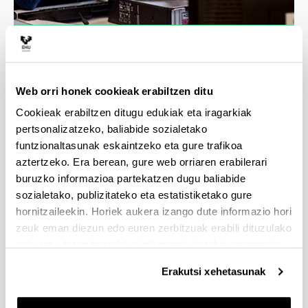
4 arrazoi gradu hau
aukeratzeko
Web orri honek cookieak erabiltzen ditu
Cookieak erabiltzen ditugu edukiak eta iragarkiak
Gizakiaren dimentsio ezberdinak ikasiko
pertsonalizatzeko, baliabide sozialetako
dituzu, kultur aniztasuna balioetsi eta gizartea
funtzionaltasunak eskaintzeko eta gure trafikoa
hobeki ulertuko duzu.
aztertzeko. Era berean, gure web orriaren erabilerari
Gizarte eta kultur fenomenoak ikertuz, lagundu
buruzko informazioa partekatzen dugu baliabide
ahal izango duzu inguruaren aurrerakuntzan
sozialetako, publizitateko eta estatistiketako gure
eta era askotariko gizarte problemen ebazpidean.
hornitzaileekin. Horiek aukera izango dute informazio hori
Praktikak egin ahal izango dituzu enpresa eta
zeuk eman diezun edo euren zerbitzuak erabili dituzulako
erakundeetan, lan mundura iragateko
eskuratu duten bestelako informazio batekin uztartzeko.
prestakuntza jasoz.
Graduko atal bat Europa, Amerika eta beste
Erakutsi xehetasunak
herrialdeetako unibertsitateetan ikasi ahal
izango duzu.