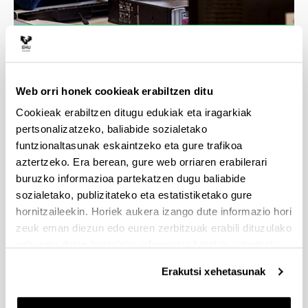
4 arrazoi gradu hau
aukeratzeko
Web orri honek cookieak erabiltzen ditu
Cookieak erabiltzen ditugu edukiak eta iragarkiak
Gizakiaren dimentsio ezberdinak ikasiko
pertsonalizatzeko, baliabide sozialetako
dituzu, kultur aniztasuna balioetsi eta gizartea
funtzionaltasunak eskaintzeko eta gure trafikoa
hobeki ulertuko duzu.
aztertzeko. Era berean, gure web orriaren erabilerari
Gizarte eta kultur fenomenoak ikertuz, lagundu
buruzko informazioa partekatzen dugu baliabide
ahal izango duzu inguruaren aurrerakuntzan
sozialetako, publizitateko eta estatistiketako gure
eta era askotariko gizarte problemen ebazpidean.
hornitzaileekin. Horiek aukera izango dute informazio hori
Praktikak egin ahal izango dituzu enpresa eta
zeuk eman diezun edo euren zerbitzuak erabili dituzulako
erakundeetan, lan mundura iragateko
eskuratu duten bestelako informazio batekin uztartzeko.
prestakuntza jasoz.
Graduko atal bat Europa, Amerika eta beste
Erakutsi xehetasunak
herrialdeetako unibertsitateetan ikasi ahal
izango duzu.