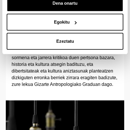
Dena onartu
Egokitu
Sarrera-profila
Ezeztatu
Gizarte errealitatea eta horretan gertatzen diren
prozesuak ezagutzeko interesa baduzu, jakin-mina,
sormena eta jarrera kritikoa duen pertsona bazara,
historia eta kultura atsegin badituzu, eta
dibertsitateak eta kultura aniztasunak planteatzen
dizkiguten erronka berriek zirrara eragiten badizute,
zure lekua Gizarte Antropologiako Graduan dago.