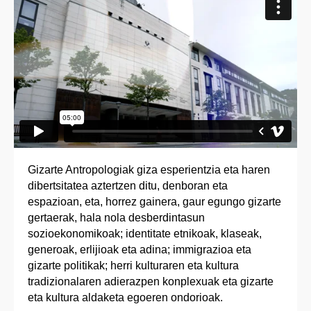
Gizarte Antropologiak giza esperientzia eta haren
dibertsitatea aztertzen ditu, denboran eta
espazioan, eta, horrez gainera, gaur egungo gizarte
gertaerak, hala nola desberdintasun
sozioekonomikoak; identitate etnikoak, klaseak,
generoak, erlijioak eta adina; immigrazioa eta
gizarte politikak; herri kulturaren eta kultura
tradizionalaren adierazpen konplexuak eta gizarte
eta kultura aldaketa egoeren ondorioak.