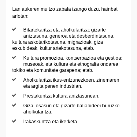
Lan aukeren multzo zabala izango duzu, hainbat
arlotan:
Bitartekaritza eta aholkularitza: gizarte
aniztasuna, generoa eta desberdintasuna,
kultura askotarikotasuna, migrazioak, giza
eskubideak, kultur artekotasuna, etab.
Kultura promozioa, kontserbazioa eta gestioa:
museoak, eta kultura eta etnografia ondarea;
tokiko eta komunitate garapena; etab.
Aholkularitza ikus-entzunezkoen, zinemaren
eta argitalpenen industrian.
Prestakuntza kultura aniztasunean.
Giza, osasun eta gizarte baliabideei buruzko
aholkularitza.
Irakaskuntza eta ikerketa