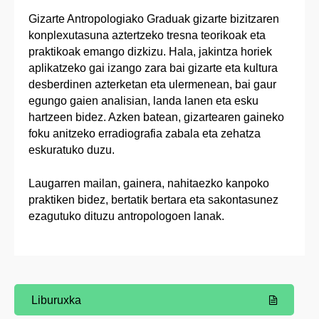
Gizarte Antropologiako Graduak gizarte bizitzaren
konplexutasuna aztertzeko tresna teorikoak eta
praktikoak emango dizkizu. Hala, jakintza horiek
aplikatzeko gai izango zara bai gizarte eta kultura
desberdinen azterketan eta ulermenean, bai gaur
egungo gaien analisian, landa lanen eta esku
hartzeen bidez. Azken batean, gizartearen gaineko
foku anitzeko erradiografia zabala eta zehatza
eskuratuko duzu.
Laugarren mailan, gainera, nahitaezko kanpoko
praktiken bidez, bertatik bertara eta sakontasunez
ezagutuko dituzu antropologoen lanak.
Liburuxka
(Beste leiho bat zabalduko du)