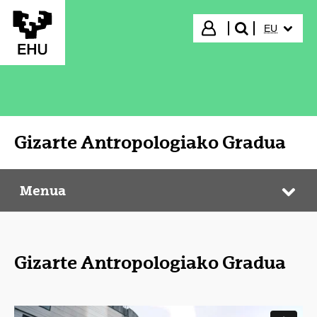
Eduki nagusira joan
HIZKUNTZ
Hasi saioa
EU
bilatu"
Gizarte Antropologiako Gradua
Menua
Gizarte Antropologiako Gradua
Web
Gizarte Antropologiako Gradua