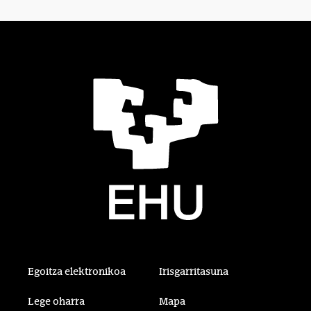
Egoitza elektronikoa
Irisgarritasuna
Lege oharra
Mapa