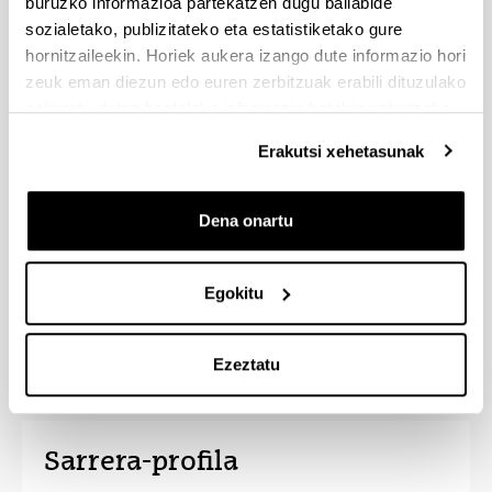
buruzko informazioa partekatzen dugu baliabide
sozialetako, publizitateko eta estatistiketako gure
Ikasiko duzu egiazko informazioa
zorroztasunez bilatzen, historiak sortzen
hornitzaileekin. Horiek aukera izango dute informazio hori
erakargarritasun eta argitasunez.
zeuk eman diezun edo euren zerbitzuak erabili dituzulako
eskuratu duten bestelako informazio batekin uztartzeko.
Kazetaritza digitalaren, euskarri
egunekoenaren, eta prentsa, irrati eta
Erakutsi xehetasunak
telebistako komunikazio tradizionalaren bazter eta
txoko guztiak ezagutuko dituzu.
Ikasketa plan dinamikoa, komunikazio
Dena onartu
merkatuari oso lotutako prestakuntzaren bidez.
Hirugarren eta laugarren ikastaroetan praktikak
egin ahal izango dituzu EITB, RTVE, Mediaset
Egokitu
eta bestelako hedabide eta komunikazio agentzia
nagusietan.
Ezeztatu
Sarrera-profila