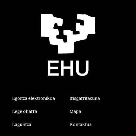
Egoitza elektronikoa
Irisgarritasuna
Lege oharra
Mapa
Laguntza
Kontaktua