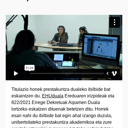
Titulazio honek prestakuntza dualeko ibilbide bat
eskaintzen du.
EHUduala
Ereduaren irizpideak eta
822/2021 Errege Dekretuak Aipamen Duala
lortzeko eskatzen dituenak betetzen ditu. Horrek
esan nahi du ibilbide bat egin ahal izango duzula,
unibertsitateko prestakuntza akademikoa eta zure