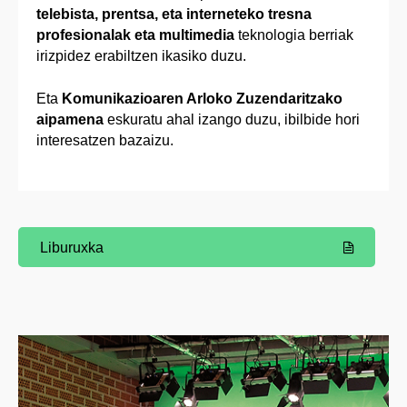
telebista, prentsa, eta interneteko tresna
profesionalak eta multimedia
teknologia berriak
irizpidez erabiltzen ikasiko duzu.
Eta
Komunikazioaren Arloko Zuzendaritzako
aipamena
eskuratu ahal izango duzu, ibilbide hori
interesatzen bazaizu.
Liburuxka
(Beste leiho bat zabalduko du)