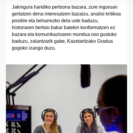
Jakingura handiko pertsona bazara, zure inguruan
gertatzen dena interesatzen bazaizu, analisi kritikoa
posible eta beharrezko dela uste baduzu,
historiaren bertsio bakar batekin konformatzen ez
bazara eta komunikazioaren mundua oso gustuko
baduzu, zalantzarik gabe, Kazetaritzako Gradua
gogoko izango duzu.