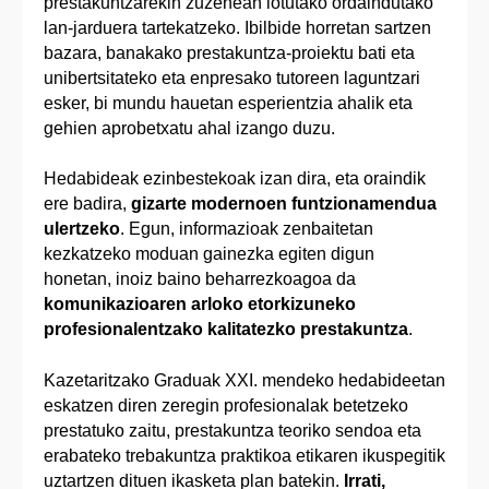
prestakuntzarekin zuzenean lotutako ordaindutako
lan-jarduera tartekatzeko. Ibilbide horretan sartzen
bazara, banakako prestakuntza-proiektu bati eta
unibertsitateko eta enpresako tutoreen laguntzari
esker, bi mundu hauetan esperientzia ahalik eta
gehien aprobetxatu ahal izango duzu.
Hedabideak ezinbestekoak izan dira, eta oraindik
ere badira,
gizarte modernoen funtzionamendua
ulertzeko
. Egun, informazioak zenbaitetan
kezkatzeko moduan gainezka egiten digun
honetan, inoiz baino beharrezkoagoa da
komunikazioaren arloko etorkizuneko
profesionalentzako kalitatezko prestakuntza
.
Kazetaritzako Graduak XXI. mendeko hedabideetan
eskatzen diren zeregin profesionalak betetzeko
prestatuko zaitu, prestakuntza teoriko sendoa eta
erabateko trebakuntza praktikoa etikaren ikuspegitik
uztartzen dituen ikasketa plan batekin.
Irrati,