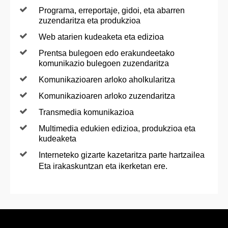
Programa, erreportaje, gidoi, eta abarren
zuzendaritza eta produkzioa
Web atarien kudeaketa eta edizioa
Prentsa bulegoen edo erakundeetako
komunikazio bulegoen zuzendaritza
Komunikazioaren arloko aholkularitza
Komunikazioaren arloko zuzendaritza
Transmedia komunikazioa
Multimedia edukien edizioa, produkzioa eta
kudeaketa
Interneteko gizarte kazetaritza parte hartzailea
Eta irakaskuntzan eta ikerketan ere.