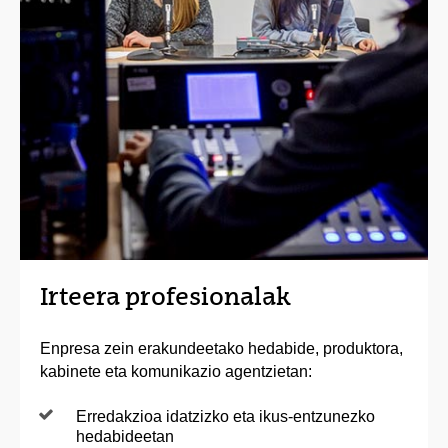
Irteera profesionalak
Enpresa zein erakundeetako hedabide, produktora,
kabinete eta komunikazio agentzietan:
Erredakzioa idatzizko eta ikus-entzunezko
hedabideetan