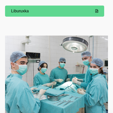
Liburuxka
(Beste leiho bat zabalduko du)