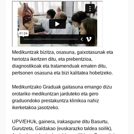
Medikuntzak bizitza, osasuna, gaixotasunak eta
heriotza ikertzen ditu, eta prebentzioa,
diagnostikoak eta tratamenduak ematen ditu,
pertsonen osasuna eta bizi kalitatea hobetzeko.
Medikuntzako Graduak gaitasuna emango dizu
orotariko medikuntzan jarduteko eta gero
graduondoko prestakuntza klinikoa nahiz
ikerketakoa jasotzeko.
UPV/EHUk, gainera, irakasgune ditu Basurtu,
Gurutzeta, Galdakao (euskarazko taldea soilik),