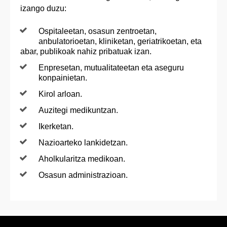
izango duzu:
Ospitaleetan, osasun zentroetan,
anbulatorioetan, kliniketan, geriatrikoetan, eta
abar, publikoak nahiz pribatuak izan.
Enpresetan, mutualitateetan eta aseguru
konpainietan.
Kirol arloan.
Auzitegi medikuntzan.
Ikerketan.
Nazioarteko lankidetzan.
Aholkularitza medikoan.
Osasun administrazioan.