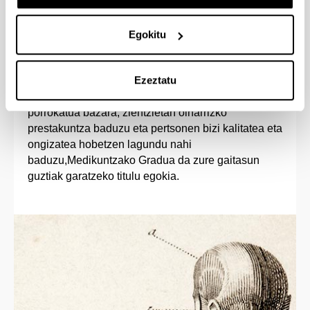
Egokitu
Sarrera-profila
Ezeztatu
Zerbitzu bokazioa duen pertsona solidario eta
enpatikoa bazara, osasunari lotutako ororen zale
porrokatua bazara, zientzietan oinarrizko
prestakuntza baduzu eta pertsonen bizi kalitatea eta
ongizatea hobetzen lagundu nahi
baduzu,Medikuntzako Gradua da zure gaitasun
guztiak garatzeko titulu egokia.