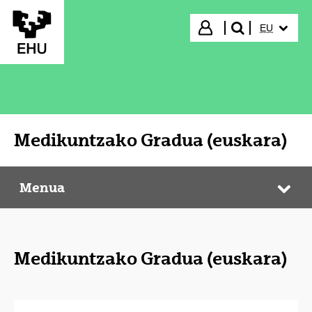
Eduki nagusira joan
HIZKUNTZ
Hasi saioa
EU
bilatu"
Medikuntzako Gradua (euskara)
Menua
Medikuntzako Gradua (euskara)
Web
Medikuntzako Gradua (euskara)