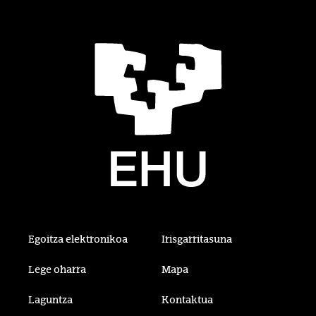
Egoitza elektronikoa
Irisgarritasuna
Lege oharra
Mapa
Laguntza
Kontaktua