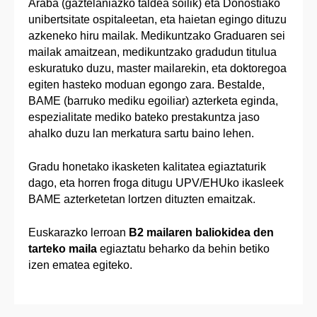
Araba (gaztelaniazko taldea soilik) eta Donostiako
unibertsitate ospitaleetan, eta haietan egingo dituzu
azkeneko hiru mailak. Medikuntzako Graduaren sei
mailak amaitzean, medikuntzako gradudun titulua
eskuratuko duzu, master mailarekin, eta doktoregoa
egiten hasteko moduan egongo zara. Bestalde,
BAME (barruko mediku egoiliar) azterketa eginda,
espezialitate mediko bateko prestakuntza jaso
ahalko duzu lan merkatura sartu baino lehen.
Gradu honetako ikasketen kalitatea egiaztaturik
dago, eta horren froga ditugu UPV/EHUko ikasleek
BAME azterketetan lortzen dituzten emaitzak.
Euskarazko lerroan
B2 mailaren baliokidea den
tarteko maila
egiaztatu beharko da behin betiko
izen ematea egiteko.