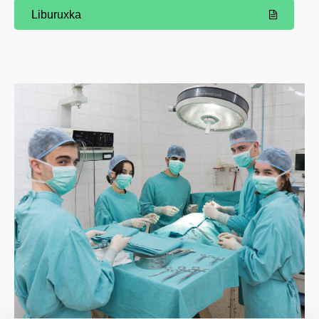
Liburuxka
(Beste leiho bat zabalduko du)