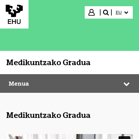
Eduki nagusira joan
HIZKUNTZ
Hasi saioa
EU
bilatu"
Medikuntzako Gradua
Menua
Medikuntzako Gradua
Web
Medikuntzako Gradua