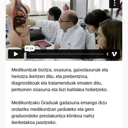
Medikuntzak bizitza, osasuna, gaixotasunak eta
heriotza ikertzen ditu, eta prebentzioa,
diagnostikoak eta tratamenduak ematen ditu,
pertsonen osasuna eta bizi kalitatea hobetzeko.
Medikuntzako Graduak gaitasuna emango dizu
orotariko medikuntzan jarduteko eta gero
graduondoko prestakuntza klinikoa nahiz
ikerketakoa jasotzeko.