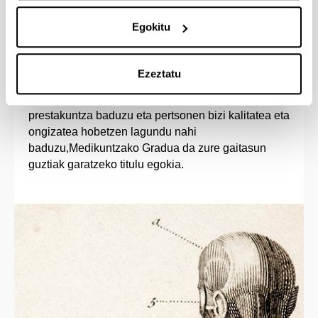
Sarrera-profila
Egokitu
Zerbitzu bokazioa duen pertsona solidario eta
Ezeztatu
enpatikoa bazara, osasunari lotutako ororen zale
porrokatua bazara, zientzietan oinarrizko
prestakuntza baduzu eta pertsonen bizi kalitatea eta
ongizatea hobetzen lagundu nahi
baduzu,Medikuntzako Gradua da zure gaitasun
guztiak garatzeko titulu egokia.