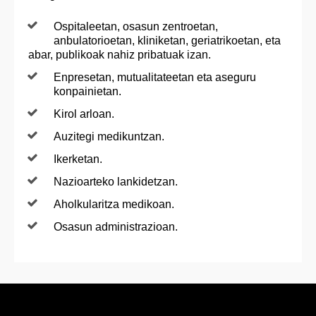
Ospitaleetan, osasun zentroetan,
anbulatorioetan, kliniketan, geriatrikoetan, eta
abar, publikoak nahiz pribatuak izan.
Enpresetan, mutualitateetan eta aseguru
konpainietan.
Kirol arloan.
Auzitegi medikuntzan.
Ikerketan.
Nazioarteko lankidetzan.
Aholkularitza medikoan.
Osasun administrazioan.