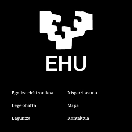
Egoitza elektronikoa
Irisgarritasuna
Lege oharra
Mapa
Laguntza
Kontaktua