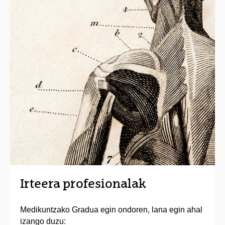
Irteera profesionalak
Medikuntzako Gradua egin ondoren, lana egin ahal
izango duzu: