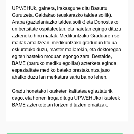
UPV/EHUk, gainera, irakasgune ditu Basurtu,
Gurutzeta, Galdakao (euskarazko taldea soilik),
Araba (gaztelaniazko taldea soilik) eta Donostiako
unibertsitate ospitaleetan, eta haietan egingo dituzu
azkeneko hiru mailak. Medikuntzako Graduaren sei
mailak amaitzean, medikuntzako gradudun titulua
eskuratuko duzu, master mailarekin, eta doktoregoa
egiten hasteko moduan egongo zara. Bestalde,
BAME (barruko mediku egoiliar) azterketa eginda,
espezialitate mediko bateko prestakuntza jaso
ahalko duzu lan merkatura sartu baino lehen.
Gradu honetako ikasketen kalitatea egiaztaturik
dago, eta horren froga ditugu UPV/EHUko ikasleek
BAME azterketetan lortzen dituzten emaitzak.