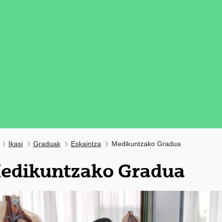
Ikasi
Graduak
Eskaintza
Medikuntzako Gradua
edikuntzako Gradua
tatu azpiorriak