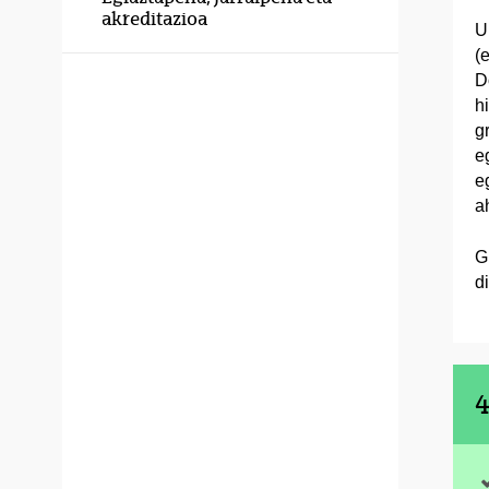
akreditazioa
U
(
D
h
g
e
e
a
G
d
4