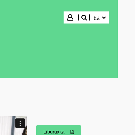
HIZKUNTZA HAUTA
Hasi saioa
EU
bilatu"
Liburuxka
(Beste leiho bat zabalduko du)