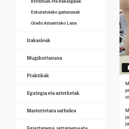
Kredituak eta irakasgaiak
Eskuratutako gaitasunak
Gradu Amaierako Lana
Irakasleak
Mugikortasuna
Praktikak
M
p
Egutegia eta azterketak
o
M
Masterretara sarbidea
j
j
Egiaztapena, jarraipena eta