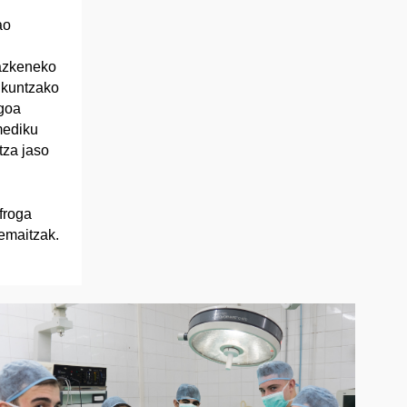
ao
 azkeneko
ikuntzako
egoa
mediku
tza jaso
froga
emaitzak.