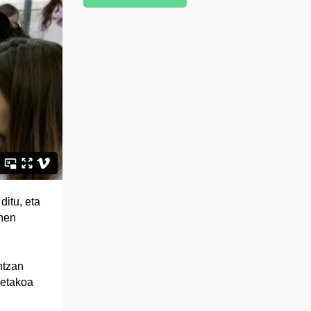
ditu, eta
onen
ntzan
ketakoa