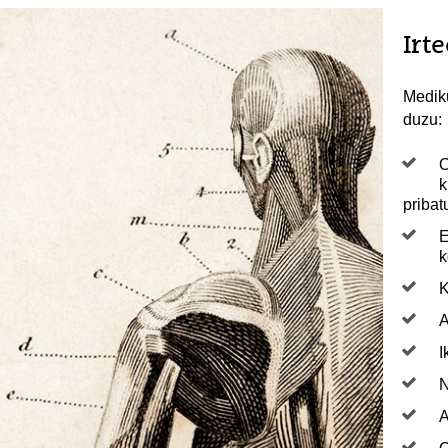
Irt
Medik
duzu:
O
k
pribat
E
k
K
A
I
N
A