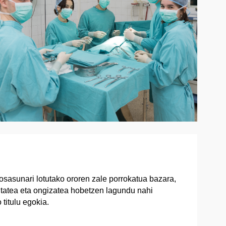
osasunari lotutako ororen zale porrokatua bazara,
litatea eta ongizatea hobetzen lagundu nahi
titulu egokia.