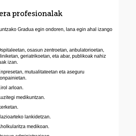
eera profesionalak
untzako Gradua egin ondoren, lana egin ahal izango
spitaleetan, osasun zentroetan, anbulatorioetan,
liniketan, geriatrikoetan, eta abar, publikoak nahiz
uak izan.
npresetan, mutualitateetan eta aseguru
onpainietan.
irol arloan.
uzitegi medikuntzan.
kerketan.
azioarteko lankidetzan.
holkularitza medikoan.