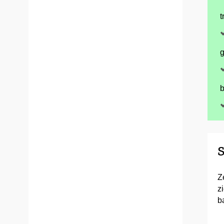
t
g
b
S
Z
z
b