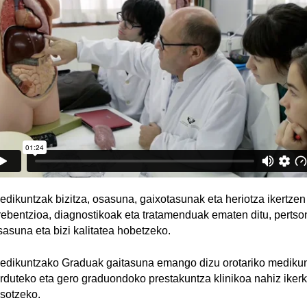
edikuntzak bizitza, osasuna, gaixotasunak eta heriotza ikertzen 
rebentzioa, diagnostikoak eta tratamenduak ematen ditu, perts
sasuna eta bizi kalitatea hobetzeko.
edikuntzako Graduak gaitasuna emango dizu orotariko mediku
arduteko eta gero graduondoko prestakuntza klinikoa nahiz iker
asotzeko.