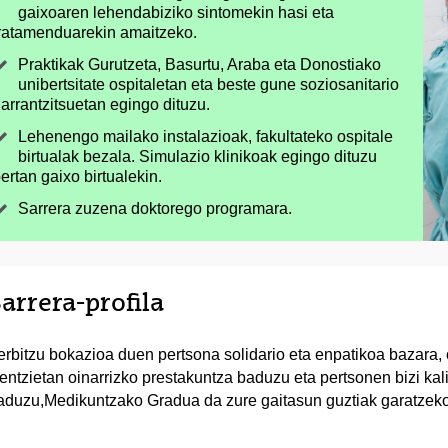
gaixoaren lehendabiziko sintomekin hasi eta
ratamenduarekin amaitzeko.
Praktikak Gurutzeta, Basurtu, Araba eta Donostiako
unibertsitate ospitaletan eta beste gune soziosanitario
arrantzitsuetan egingo dituzu.
Lehenengo mailako instalazioak, fakultateko ospitale
birtualak bezala. Simulazio klinikoak egingo dituzu
ertan gaixo birtualekin.
Sarrera zuzena doktorego programara.
arrera-profila
erbitzu bokazioa duen pertsona solidario eta enpatikoa bazara, 
ientzietan oinarrizko prestakuntza baduzu eta pertsonen bizi ka
aduzu,Medikuntzako Gradua da zure gaitasun guztiak garatzeko 