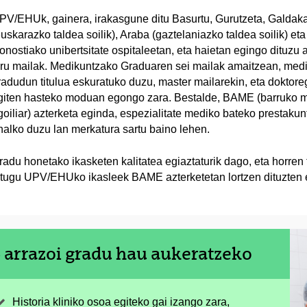
PV/EHUk, gainera, irakasgune ditu Basurtu, Gurutzeta, Galdak
euskarazko taldea soilik), Araba (gaztelaniazko taldea soilik) eta
onostiako unibertsitate ospitaleetan, eta haietan egingo dituzu
iru mailak. Medikuntzako Graduaren sei mailak amaitzean, med
radudun titulua eskuratuko duzu, master mailarekin, eta doktor
giten hasteko moduan egongo zara. Bestalde, BAME (barruko 
goiliar) azterketa eginda, espezialitate mediko bateko prestakun
halko duzu lan merkatura sartu baino lehen.
radu honetako ikasketen kalitatea egiaztaturik dago, eta horren 
itugu UPV/EHUko ikasleek BAME azterketetan lortzen dituzten 
 arrazoi gradu hau aukeratzeko
Historia kliniko osoa egiteko gai izango zara,