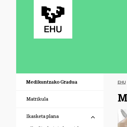
Eduki nagusira joan
Medikuntzako Gradua
EHU
M
Matrikula
Erakutsi/izku
Ikasketa plana