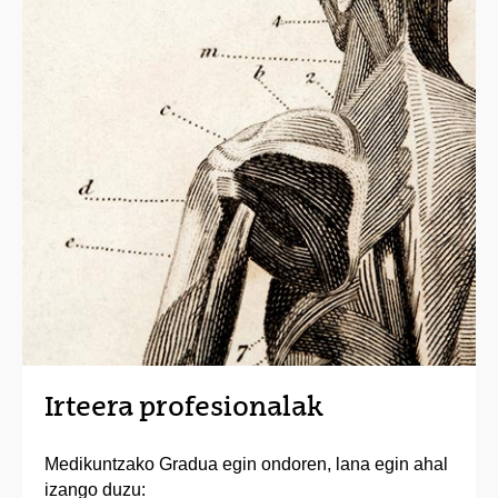
Irteera profesionalak
Medikuntzako Gradua egin ondoren, lana egin ahal
izango duzu: