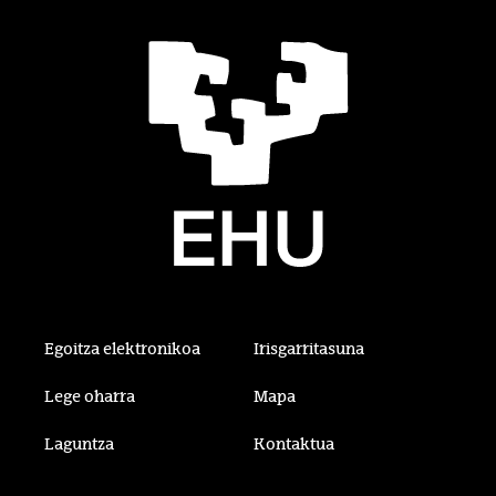
Egoitza elektronikoa
Irisgarritasuna
Lege oharra
Mapa
Laguntza
Kontaktua