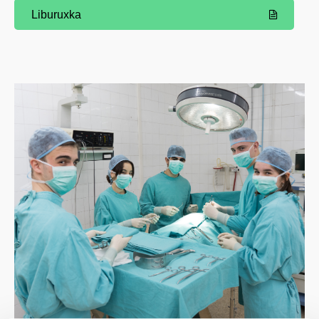
Liburuxka
(Beste leiho bat zabalduko du)