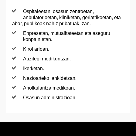
Ospitaleetan, osasun zentroetan,
anbulatorioetan, kliniketan, geriatrikoetan, eta
abar, publikoak nahiz pribatuak izan.
Enpresetan, mutualitateetan eta aseguru
konpainietan.
Kirol arloan.
Auzitegi medikuntzan.
Ikerketan.
Nazioarteko lankidetzan.
Aholkularitza medikoan.
Osasun administrazioan.