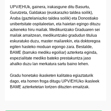
UPV/EHUk, gainera, irakasgune ditu Basurtu,
Gurutzeta, Galdakao (euskarazko taldea soilik),
Araba (gaztelaniazko taldea soilik) eta Donostiako
unibertsitate ospitaleetan, eta haietan egingo dituzu
azkeneko hiru mailak. Medikuntzako Graduaren sei
mailak amaitzean, medikuntzako gradudun titulua
eskuratuko duzu, master mailarekin, eta doktoregoa
egiten hasteko moduan egongo zara. Bestalde,
BAME (barruko mediku egoiliar) azterketa eginda,
espezialitate mediko bateko prestakuntza jaso
ahalko duzu lan merkatura sartu baino lehen.
Gradu honetako ikasketen kalitatea egiaztaturik
dago, eta horren froga ditugu UPV/EHUko ikasleek
BAME azterketetan lortzen dituzten emaitzak.