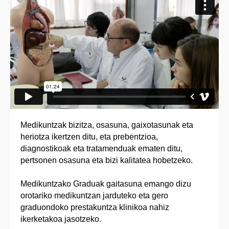
Medikuntzak bizitza, osasuna, gaixotasunak eta
heriotza ikertzen ditu, eta prebentzioa,
diagnostikoak eta tratamenduak ematen ditu,
pertsonen osasuna eta bizi kalitatea hobetzeko.
Medikuntzako Graduak gaitasuna emango dizu
orotariko medikuntzan jarduteko eta gero
graduondoko prestakuntza klinikoa nahiz
ikerketakoa jasotzeko.