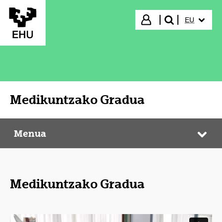
Eduki nagusira joan
HIZKUNTZ
Hasi saioa
EU
bilatu"
Medikuntzako Gradua
Menua
Medikuntzako Gradua
Web
Medikuntzako Gradua