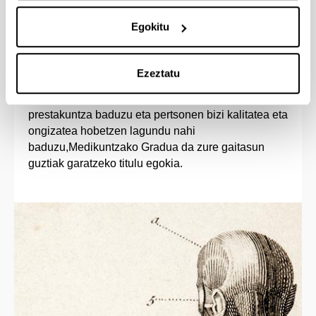
Sarrera-profila
Egokitu
Zerbitzu bokazioa duen pertsona solidario eta
Ezeztatu
enpatikoa bazara, osasunari lotutako ororen zale
porrokatua bazara, zientzietan oinarrizko
prestakuntza baduzu eta pertsonen bizi kalitatea eta
ongizatea hobetzen lagundu nahi
baduzu,Medikuntzako Gradua da zure gaitasun
guztiak garatzeko titulu egokia.