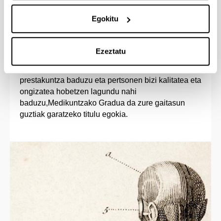
Sarrera-profila
Egokitu
Zerbitzu bokazioa duen pertsona solidario eta
Ezeztatu
enpatikoa bazara, osasunari lotutako ororen zale
porrokatua bazara, zientzietan oinarrizko
prestakuntza baduzu eta pertsonen bizi kalitatea eta
ongizatea hobetzen lagundu nahi
baduzu,Medikuntzako Gradua da zure gaitasun
guztiak garatzeko titulu egokia.