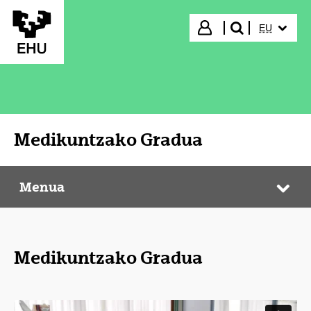
Eduki nagusira joan
HIZKUNTZ
Hasi saioa
EU
bilatu"
Medikuntzako Gradua
Menua
Medikuntzako Gradua
Web
Medikuntzako Gradua