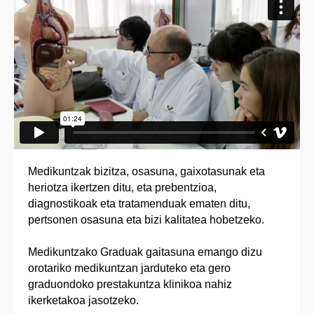
Medikuntzak bizitza, osasuna, gaixotasunak eta
heriotza ikertzen ditu, eta prebentzioa,
diagnostikoak eta tratamenduak ematen ditu,
pertsonen osasuna eta bizi kalitatea hobetzeko.
Medikuntzako Graduak gaitasuna emango dizu
orotariko medikuntzan jarduteko eta gero
graduondoko prestakuntza klinikoa nahiz
ikerketakoa jasotzeko.