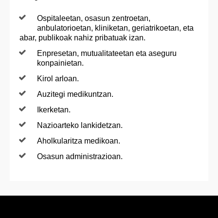
Ospitaleetan, osasun zentroetan,
anbulatorioetan, kliniketan, geriatrikoetan, eta
abar, publikoak nahiz pribatuak izan.
Enpresetan, mutualitateetan eta aseguru
konpainietan.
Kirol arloan.
Auzitegi medikuntzan.
Ikerketan.
Nazioarteko lankidetzan.
Aholkularitza medikoan.
Osasun administrazioan.