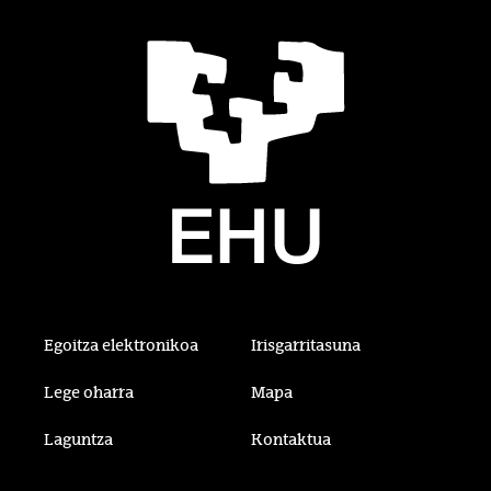
Egoitza elektronikoa
Irisgarritasuna
Lege oharra
Mapa
Laguntza
Kontaktua