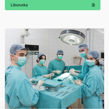
Liburuxka
(Beste leiho bat zabalduko du)