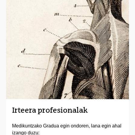
Irteera profesionalak
Medikuntzako Gradua egin ondoren, lana egin ahal
izango duzu: