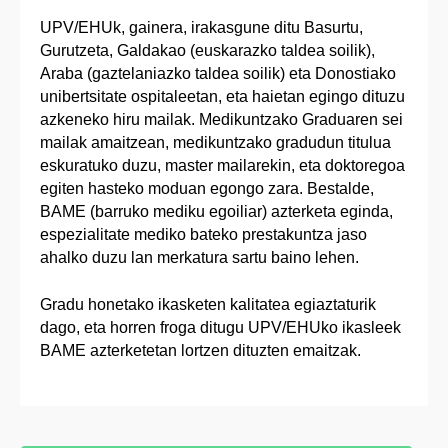
UPV/EHUk, gainera, irakasgune ditu Basurtu,
Gurutzeta, Galdakao (euskarazko taldea soilik),
Araba (gaztelaniazko taldea soilik) eta Donostiako
unibertsitate ospitaleetan, eta haietan egingo dituzu
azkeneko hiru mailak. Medikuntzako Graduaren sei
mailak amaitzean, medikuntzako gradudun titulua
eskuratuko duzu, master mailarekin, eta doktoregoa
egiten hasteko moduan egongo zara. Bestalde,
BAME (barruko mediku egoiliar) azterketa eginda,
espezialitate mediko bateko prestakuntza jaso
ahalko duzu lan merkatura sartu baino lehen.
Gradu honetako ikasketen kalitatea egiaztaturik
dago, eta horren froga ditugu UPV/EHUko ikasleek
BAME azterketetan lortzen dituzten emaitzak.