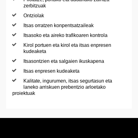
zerbitzuak
Ontziolak
Itsas orratzen konpentsatzaileak
Itsasoko eta aireko trafikoaren kontrola
Kirol portuen eta kirol eta itsas enpresen
kudeaketa
Itsasontzien eta salgaien ikuskapena
Itsas enpresen kudeaketa
Kalitate, ingurumen, itsas segurtasun eta
laneko arriskuen prebentzio arloetako
proiektuak