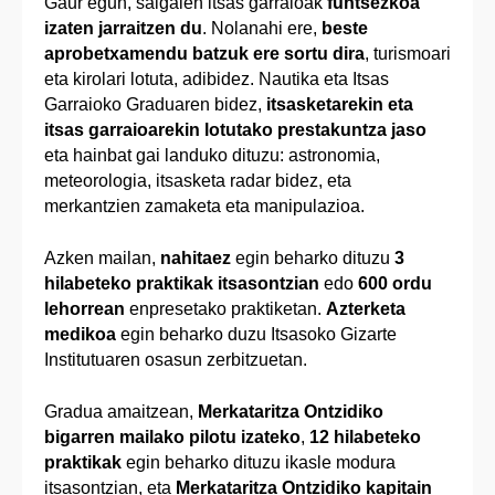
Gaur egun, salgaien itsas garraioak
funtsezkoa
izaten jarraitzen du
. Nolanahi ere,
beste
aprobetxamendu batzuk ere sortu dira
, turismoari
eta kirolari lotuta, adibidez. Nautika eta Itsas
Garraioko Graduaren bidez,
itsasketarekin eta
itsas garraioarekin lotutako prestakuntza jaso
eta hainbat gai landuko dituzu: astronomia,
meteorologia, itsasketa radar bidez, eta
merkantzien zamaketa eta manipulazioa.
Azken mailan,
nahitaez
egin beharko dituzu
3
hilabeteko praktikak itsasontzian
edo
600 ordu
lehorrean
enpresetako praktiketan.
Azterketa
medikoa
egin beharko duzu Itsasoko Gizarte
Institutuaren osasun zerbitzuetan.
Gradua amaitzean,
Merkataritza Ontzidiko
bigarren mailako pilotu izateko
,
12 hilabeteko
praktikak
egin beharko dituzu ikasle modura
itsasontzian, eta
Merkataritza Ontzidiko kapitain