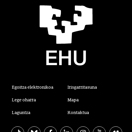
Egoitza elektronikoa
Irisgarritasuna
Lege oharra
Mapa
Laguntza
Kontaktua