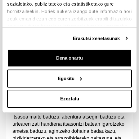
aukera handiak dauzkana. Erantzukizuneko
sozialetako, publizitateko eta estatistiketako gure
lanpostuetan jardun ahal izango zara itsas
hornitzaileekin. Horiek aukera izango dute informazio hori
administrazioan zein itsas eta lehorreko
zeuk eman diezun edo euren zerbitzuak erabili dituzulako
instalazioetan.
eskuratu duten bestelako informazio batekin uztartzeko.
Ikastegiak ontzi eskola du, ontziratzeko
praktikak bertan egin ditzazun.
Erakutsi xehetasunak
Itsasketa Graduan eta Nautikako eta Itsas
Garraioko Graduan, 5. maila gehigarria eginez,
Dena onartu
gradu bikoitza lor dezakezu Itsasketa eta Nautika
eta Itsas Garraioan.
Egokitu
Ezeztatu
Sarrera-profila
Itsasoa maite baduzu, abentura atsegin baduzu eta
urtearen zati handiena itsasontzi batean igarotzeko
ametsa baduzu, agintzeko dohaina badaukazu,
bizikidetzarako eta arrazoibiderako gaitasuna, eta