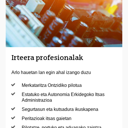
Irteera profesionalak
Arlo hauetan lan egin ahal izango duzu
Merkataritza Ontzidiko pilotua
Estatuko eta Autonomia Erkidegoko Itsas
Administrazioa
Segurtasun eta kutsadura ikuskapena
Peritazioak itsas gaietan
Pilotatze, portuko eta aduanako zaintza