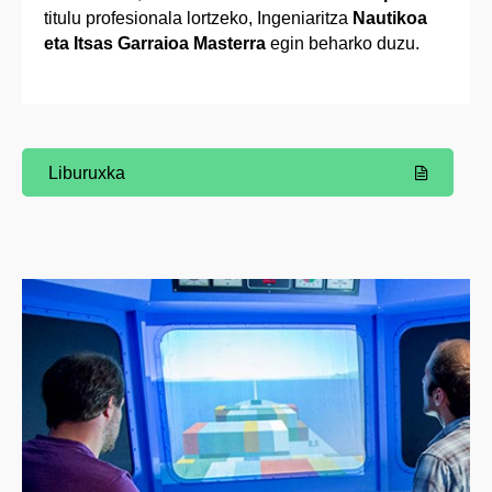
titulu profesionala lortzeko, Ingeniaritza
Nautikoa
eta Itsas Garraioa Masterra
egin beharko duzu.
Liburuxka
(Beste leiho bat zabalduko du)