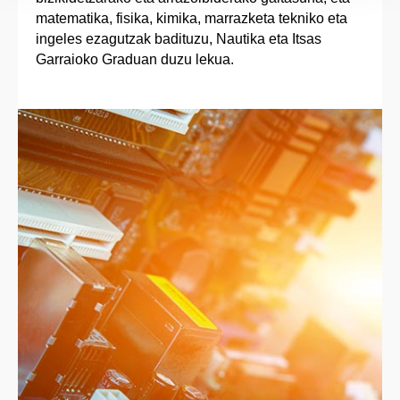
matematika, fisika, kimika, marrazketa tekniko eta
ingeles ezagutzak badituzu, Nautika eta Itsas
Garraioko Graduan duzu lekua.