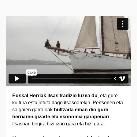
Euskal Herriak itsas tradizio luzea du
, eta gure
kultura estu lotuta dago itsasoarekin. Pertsonen eta
salgaien garraioak
bultzada eman dio gure
herriaren gizarte eta ekonomia garapenari
.
Itsasoari begira bizi izan gara eta bizi gara.