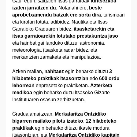
Gaur egun, salgaien itsas garraioak
funtsezkoa
izaten jarraitzen du
. Nolanahi ere,
beste
aprobetxamendu batzuk ere sortu dira
, turismoari
eta kirolari lotuta, adibidez. Nautika eta Itsas
Garraioko Graduaren bidez,
itsasketarekin eta
itsas garraioarekin lotutako prestakuntza jaso
eta hainbat gai landuko dituzu: astronomia,
meteorologia, itsasketa radar bidez, eta
merkantzien zamaketa eta manipulazioa.
Azken mailan,
nahitaez
egin beharko dituzu
3
hilabeteko praktikak itsasontzian
edo
600 ordu
lehorrean
enpresetako praktiketan.
Azterketa
medikoa
egin beharko duzu Itsasoko Gizarte
Institutuaren osasun zerbitzuetan.
Gradua amaitzean,
Merkataritza Ontzidiko
bigarren mailako pilotu izateko
,
12 hilabeteko
praktikak
egin beharko dituzu ikasle modura
itsasontzian, eta
Merkataritza Ontzidiko kapitain