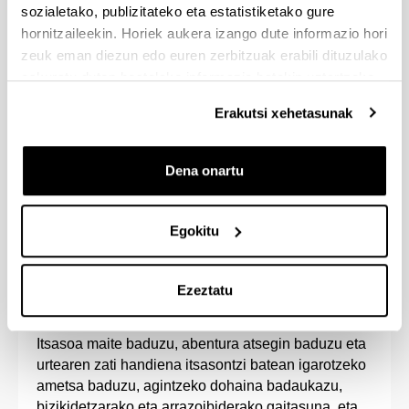
aukera handiak dauzkana. Erantzukizuneko
sozialetako, publizitateko eta estatistiketako gure
lanpostuetan jardun ahal izango zara itsas
hornitzaileekin. Horiek aukera izango dute informazio hori
administrazioan zein itsas eta lehorreko
zeuk eman diezun edo euren zerbitzuak erabili dituzulako
instalazioetan.
eskuratu duten bestelako informazio batekin uztartzeko.
Ikastegiak ontzi eskola du, ontziratzeko
praktikak bertan egin ditzazun.
Erakutsi xehetasunak
Itsasketa Graduan eta Nautikako eta Itsas
Garraioko Graduan, 5. maila gehigarria eginez,
Dena onartu
gradu bikoitza lor dezakezu Itsasketa eta Nautika
eta Itsas Garraioan.
Egokitu
Ezeztatu
Sarrera-profila
Itsasoa maite baduzu, abentura atsegin baduzu eta
urtearen zati handiena itsasontzi batean igarotzeko
ametsa baduzu, agintzeko dohaina badaukazu,
bizikidetzarako eta arrazoibiderako gaitasuna, eta