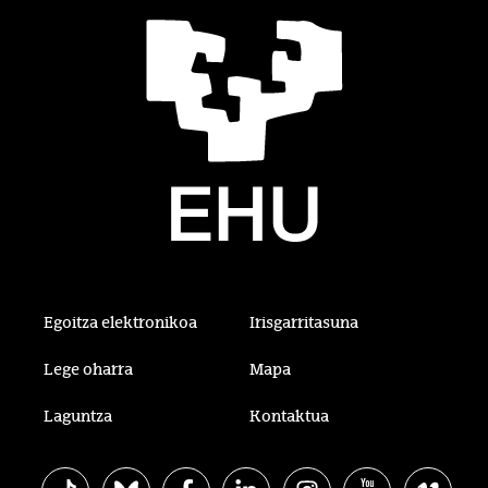
Egoitza elektronikoa
Irisgarritasuna
Lege oharra
Mapa
Laguntza
Kontaktua