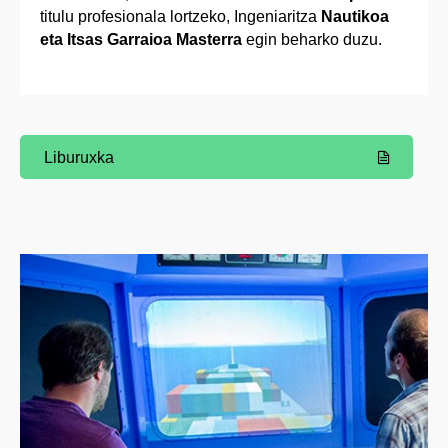
titulu profesionala lortzeko, Ingeniaritza
Nautikoa
eta Itsas Garraioa Masterra
egin beharko duzu.
Liburuxka
(Beste leiho bat zabalduko du)