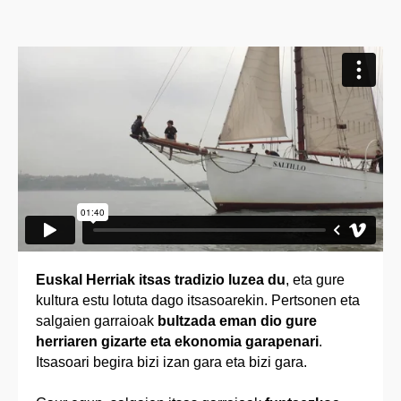
Euskal Herriak itsas tradizio luzea du
, eta gure
kultura estu lotuta dago itsasoarekin. Pertsonen eta
salgaien garraioak
bultzada eman dio gure
herriaren gizarte eta ekonomia garapenari
.
Itsasoari begira bizi izan gara eta bizi gara.