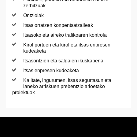
zerbitzuak
Ontziolak
Itsas orratzen konpentsatzaileak
Itsasoko eta aireko trafikoaren kontrola
Kirol portuen eta kirol eta itsas enpresen
kudeaketa
Itsasontzien eta salgaien ikuskapena
Itsas enpresen kudeaketa
Kalitate, ingurumen, itsas segurtasun eta
laneko arriskuen prebentzio arloetako
proiektuak