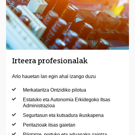
Irteera profesionalak
Arlo hauetan lan egin ahal izango duzu
Merkataritza Ontzidiko pilotua
Estatuko eta Autonomia Erkidegoko Itsas
Administrazioa
Segurtasun eta kutsadura ikuskapena
Peritazioak itsas gaietan
Pilotatze, portuko eta aduanako zaintza