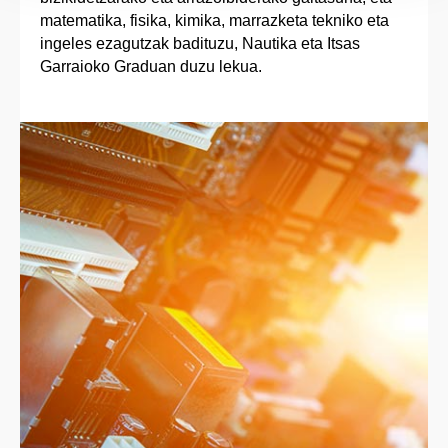
matematika, fisika, kimika, marrazketa tekniko eta
ingeles ezagutzak badituzu, Nautika eta Itsas
Garraioko Graduan duzu lekua.