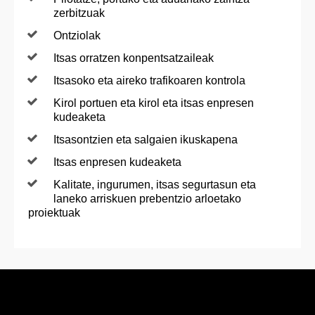
zerbitzuak
Ontziolak
Itsas orratzen konpentsatzaileak
Itsasoko eta aireko trafikoaren kontrola
Kirol portuen eta kirol eta itsas enpresen
kudeaketa
Itsasontzien eta salgaien ikuskapena
Itsas enpresen kudeaketa
Kalitate, ingurumen, itsas segurtasun eta
laneko arriskuen prebentzio arloetako
proiektuak