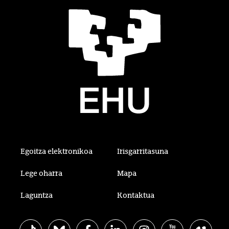
Egoitza elektronikoa
Irisgarritasuna
Lege oharra
Mapa
Laguntza
Kontaktua