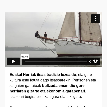
Euskal Herriak itsas tradizio luzea du
, eta gure
kultura estu lotuta dago itsasoarekin. Pertsonen eta
salgaien garraioak
bultzada eman dio gure
herriaren gizarte eta ekonomia garapenari
.
Itsasoari begira bizi izan gara eta bizi gara.