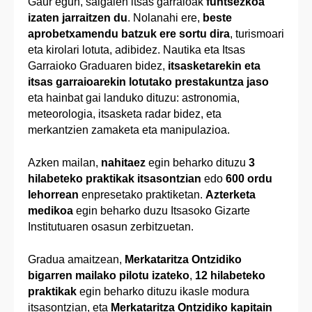
Gaur egun, salgaien itsas garraioak
funtsezkoa
izaten jarraitzen du
. Nolanahi ere,
beste
aprobetxamendu batzuk ere sortu dira
, turismoari
eta kirolari lotuta, adibidez. Nautika eta Itsas
Garraioko Graduaren bidez,
itsasketarekin eta
itsas garraioarekin lotutako prestakuntza jaso
eta hainbat gai landuko dituzu: astronomia,
meteorologia, itsasketa radar bidez, eta
merkantzien zamaketa eta manipulazioa.
Azken mailan,
nahitaez
egin beharko dituzu
3
hilabeteko praktikak itsasontzian
edo
600 ordu
lehorrean
enpresetako praktiketan.
Azterketa
medikoa
egin beharko duzu Itsasoko Gizarte
Institutuaren osasun zerbitzuetan.
Gradua amaitzean,
Merkataritza Ontzidiko
bigarren mailako pilotu izateko
,
12 hilabeteko
praktikak
egin beharko dituzu ikasle modura
itsasontzian, eta
Merkataritza Ontzidiko kapitain