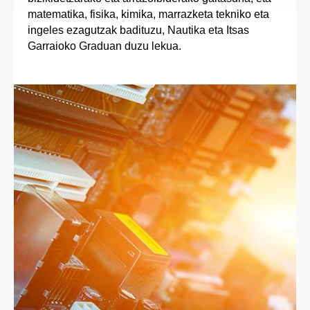
matematika, fisika, kimika, marrazketa tekniko eta
ingeles ezagutzak badituzu, Nautika eta Itsas
Garraioko Graduan duzu lekua.