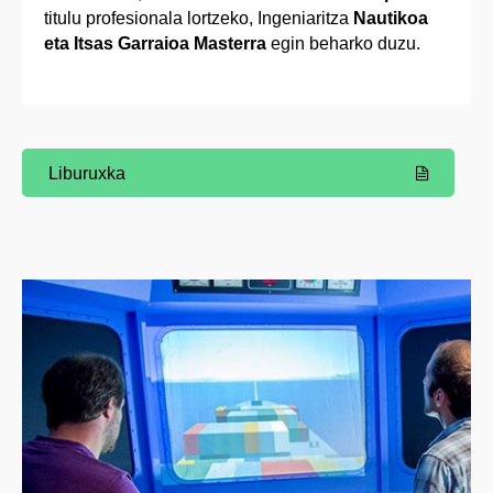
titulu profesionala lortzeko, Ingeniaritza
Nautikoa
eta Itsas Garraioa Masterra
egin beharko duzu.
Liburuxka
(Beste leiho bat zabalduko du)