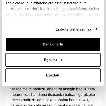
aukera handiak dauzkana. Erantzukizuneko
sozialetako, publizitateko eta estatistiketako gure
lanpostuetan jardun ahal izango zara itsas
hornitzaileekin. Horiek aukera izango dute informazio hori
administrazioan zein itsas eta lehorreko
zeuk eman diezun edo euren zerbitzuak erabili dituzulako
instalazioetan.
eskuratu duten bestelako informazio batekin uztartzeko.
Ikastegiak ontzi eskola du, ontziratzeko
praktikak bertan egin ditzazun.
Erakutsi xehetasunak
Itsasketa Graduan eta Nautikako eta Itsas
Garraioko Graduan, 5. maila gehigarria eginez,
Dena onartu
gradu bikoitza lor dezakezu Itsasketa eta Nautika
eta Itsas Garraioan.
Egokitu
Ezeztatu
Sarrera-profila
Itsasoa maite baduzu, abentura atsegin baduzu eta
urtearen zati handiena itsasontzi batean igarotzeko
ametsa baduzu, agintzeko dohaina badaukazu,
bizikidetzarako eta arrazoibiderako gaitasuna, eta