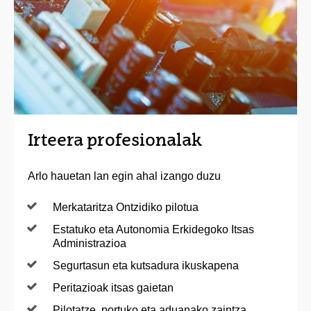
Irteera profesionalak
Arlo hauetan lan egin ahal izango duzu
Merkataritza Ontzidiko pilotua
Estatuko eta Autonomia Erkidegoko Itsas
Administrazioa
Segurtasun eta kutsadura ikuskapena
Peritazioak itsas gaietan
Pilotatze, portuko eta aduanako zaintza