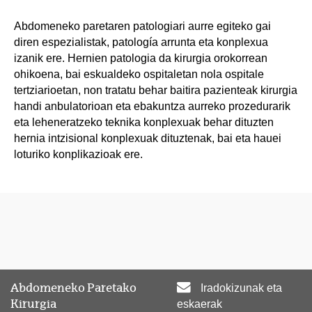
Abdomeneko paretaren patologiari aurre egiteko gai
diren espezialistak, patología arrunta eta konplexua
izanik ere. Hernien patologia da kirurgia orokorrean
ohikoena, bai eskualdeko ospitaletan nola ospitale
tertziarioetan, non tratatu behar baitira pazienteak kirurgia
handi anbulatorioan eta ebakuntza aurreko prozedurarik
eta leheneratzeko teknika konplexuak behar dituzten
hernia intzisional konplexuak dituztenak, bai eta hauei
loturiko konplikazioak ere.
Abdomeneko Paretako
Iradokizunak eta
Kirurgia
eskaerak