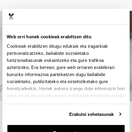
Web orri honek cookieak erabiltzen ditu
Cookieak erabiltzen ditugu edukiak eta iragarkiak
pertsonalizatzeko, baliabide sozialetako
funtzionaltasunak eskaintzeko eta gure trafikoa
aztertzeko. Era berean, gure web orriaren erabilerari
buruzko informazioa partekatzen dugu baliabide
sozialetako, publizitateko eta estatistiketako gure
hornitzaileekin. Horiek aukera izango dute informazio hori
zeuk eman diezun edo euren zerbitzuak erabili dituzulako
eskuratu duten bestelako informazio batekin uztartzeko.
4 ARRAZOI TITULU HAU
Erakutsi xehetasunak
AUKERATZEKO