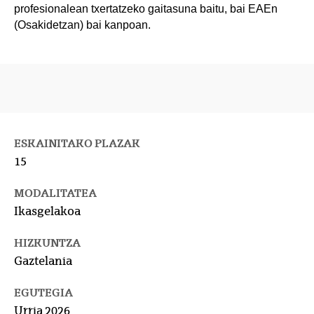
profesionalean txertatzeko gaitasuna baitu, bai EAEn
(Osakidetzan) bai kanpoan.
ESKAINITAKO PLAZAK
15
MODALITATEA
Ikasgelakoa
HIZKUNTZA
Gaztelania
EGUTEGIA
Urria 2026