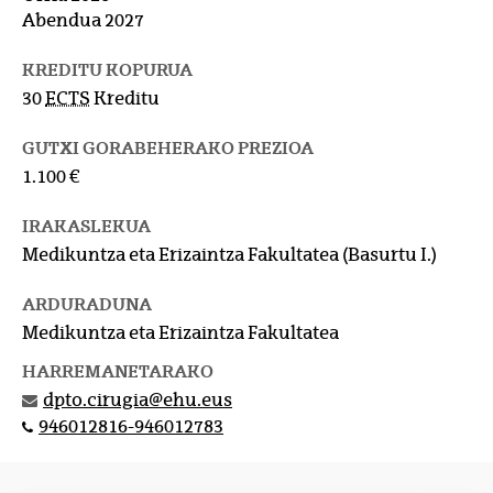
Abendua 2027
KREDITU KOPURUA
30
ECTS
Kreditu
GUTXI GORABEHERAKO PREZIOA
1.100 €
IRAKASLEKUA
Medikuntza eta Erizaintza Fakultatea (Basurtu I.)
ARDURADUNA
Medikuntza eta Erizaintza Fakultatea
HARREMANETARAKO
dpto.cirugia@ehu.eus
946012816-946012783