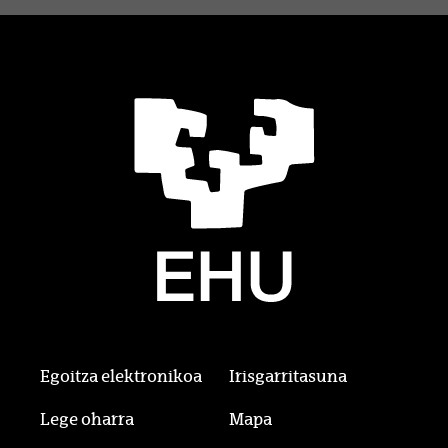
Egoitza elektronikoa
Irisgarritasuna
Lege oharra
Mapa