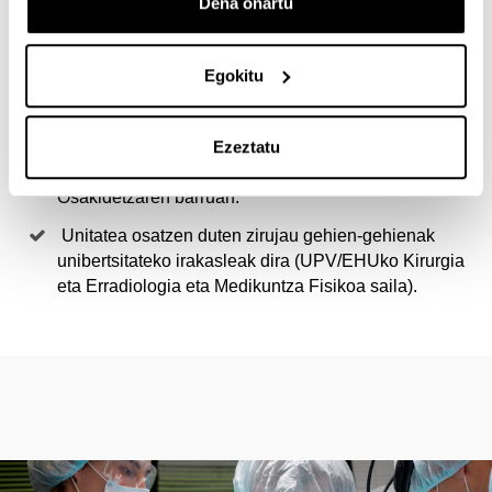
Dena onartu
Estatuan kirurgiaren arlo honetan prestakuntza
eskaintzen unibertsitate ikastaro bakarra da.
Egokitu
Oso ospitale gutxitan sortu da patologia horretan
espezializatutako Unitate Espezifiko bat.
Basurtuko Unibertsitate Ospitalearen APK unitatea
Ezeztatu
erreferentziako unitate bat da patologia horretan,
Osakidetzaren barruan.
Unitatea osatzen duten zirujau gehien-gehienak
unibertsitateko irakasleak dira (UPV/EHUko Kirurgia
eta Erradiologia eta Medikuntza Fisikoa saila).