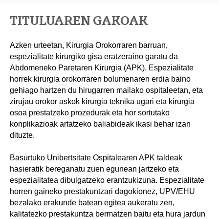
TITULUAREN GAKOAK
Azken urteetan, Kirurgia Orokorraren barruan,
espezialitate kirurgiko gisa eratzeraino garatu da
Abdomeneko Paretaren Kirurgia (APK). Espezialitate
horrek kirurgia orokorraren bolumenaren erdia baino
gehiago hartzen du hirugarren mailako ospitaleetan, eta
zirujau orokor askok kirurgia teknika ugari eta kirurgia
osoa prestatzeko prozedurak eta hor sortutako
konplikazioak artatzeko baliabideak ikasi behar izan
dituzte.
Basurtuko Unibertsitate Ospitalearen APK taldeak
hasieratik bereganatu zuen egunean jartzeko eta
espezialitatea dibulgatzeko erantzukizuna. Espezialitate
horren gaineko prestakuntzari dagokionez, UPV/EHU
bezalako erakunde batean egitea aukeratu zen,
kalitatezko prestakuntza bermatzen baitu eta hura jardun