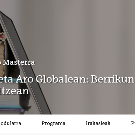
 Masterra
ta Aro Globalean: Berriku
itzean
modularra
Programa
Irakasleak
P