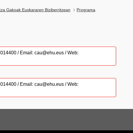
tza Gakoak Euskararen Biziberritzean
Programa
946014400 / Email: cau@ehu.eus / Web:
946014400 / Email: cau@ehu.eus / Web: