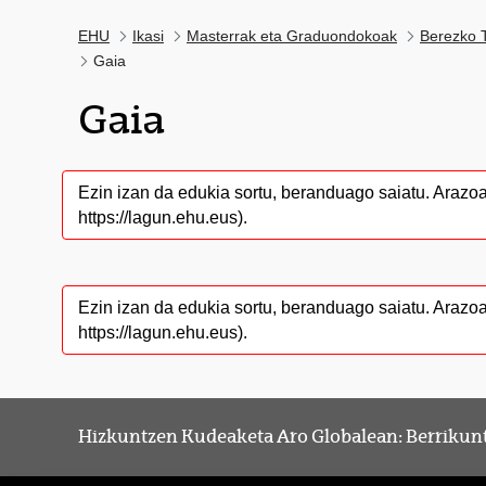
EHU
Ikasi
Masterrak eta Graduondokoak
Berezko T
Gaia
Gaia
Ezin izan da edukia sortu, beranduago saiatu. Arazo
https://lagun.ehu.eus).
Ezin izan da edukia sortu, beranduago saiatu. Arazo
https://lagun.ehu.eus).
Hizkuntzen Kudeaketa Aro Globalean: Berrikunt