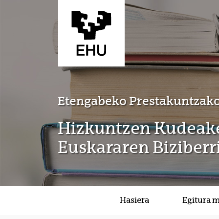
Eduki nagusira joan
Etengabeko Prestakuntzako
Hizkuntzen Kudeake
Euskararen Biziberr
Hasiera
Egitura 