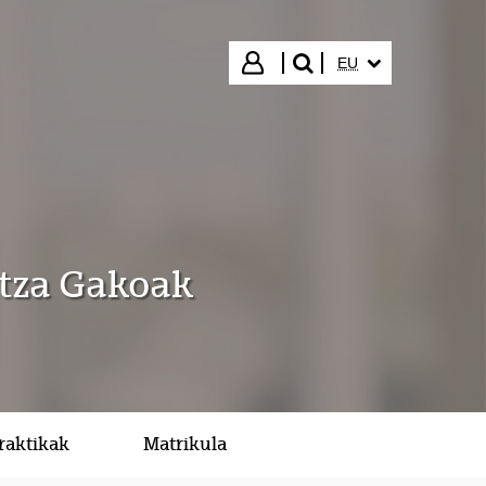
HIZKUNTZA HAUTA
Hasi saioa
EU
bilatu"
ntza Gakoak
raktikak
Matrikula