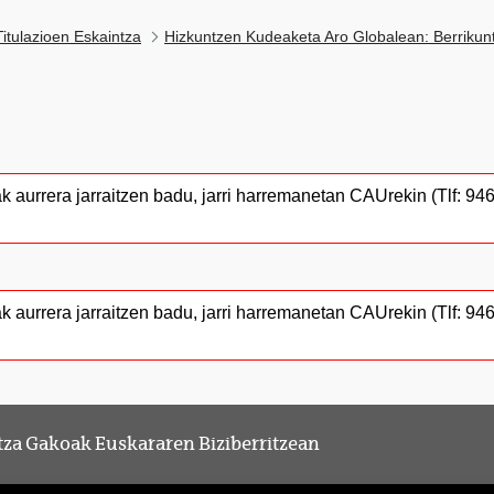
itulazioen Eskaintza
Hizkuntzen Kudeaketa Aro Globalean: Berrikun
ak aurrera jarraitzen badu, jarri harremanetan CAUrekin (Tlf: 
ak aurrera jarraitzen badu, jarri harremanetan CAUrekin (Tlf: 
za Gakoak Euskararen Biziberritzean