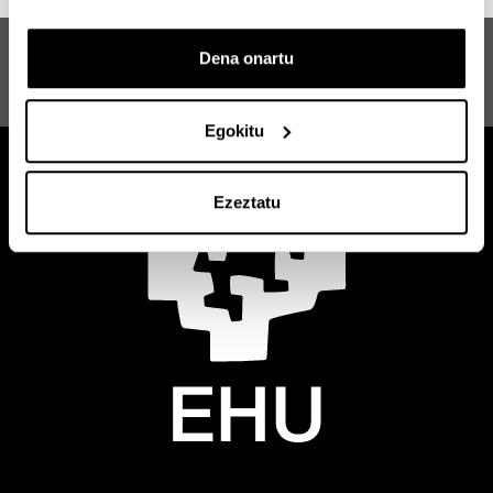
Hizkuntzen Kudeaketa Aro
Dena onartu
Globalean: Berrikuntza Gakoak
Euskararen Biziberritzean
Egokitu
Ezeztatu