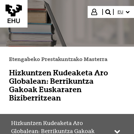
Eduki nagusira joan
HIZKUN
Hasi saioa
EU
bilatu"
Etengabeko Prestakuntzako Masterra
Hizkuntzen Kudeaketa Aro
Globalean: Berrikuntza
Gakoak Euskararen
Biziberritzean
Hizkuntzen Kudeaketa Aro
Globalean: Berrikuntza Gakoak
Webgun